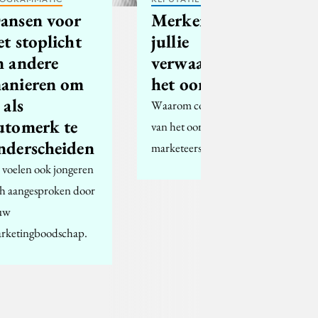
ansen voor
Merkenbouwers,
et stoplicht
jullie
n andere
verwaarlozen
anieren om
het oor!
 als
Waarom consumenten
utomerk te
van het oor houden en
nderscheiden
marketeers van het oog.
 voelen ook jongeren
ch aangesproken door
uw
rketingboodschap.