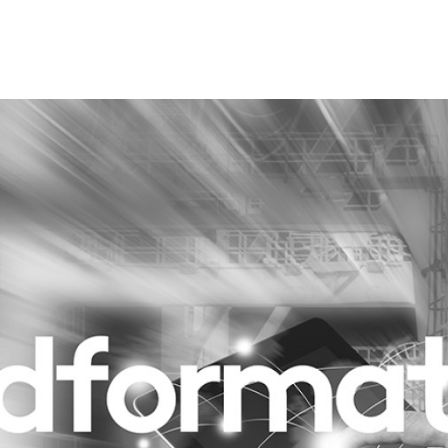
Programmatic
ering
Purpose Marketing
keting
Reputatie & crisis
nicatie