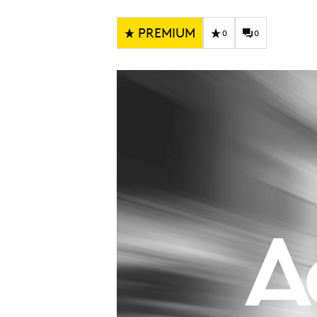
Carriere
Effectiviteit
Contentmarketing
Gedragsverand
PREMIUM
0
0
Craft
Influencer mar
Customer Experience
Interne commu
Data & Insights
Martech