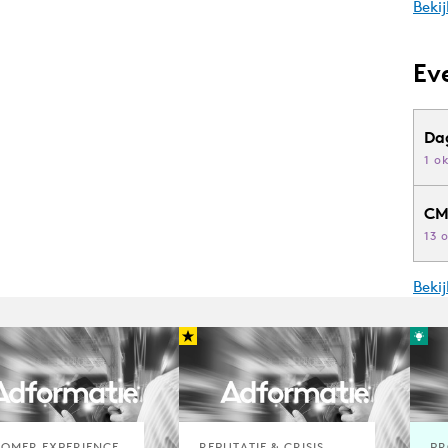
Bekij
Ev
Da
1 o
CM
13 
Beki
OMER EXPERIENCE
REPUTATIE & CRISIS
PR