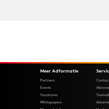
Meer Adformatie
Servi
Partners
Contac
Events
Abonne
Vacatures
Teama
Whitepapers
Advert