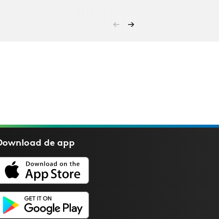
Download de
app