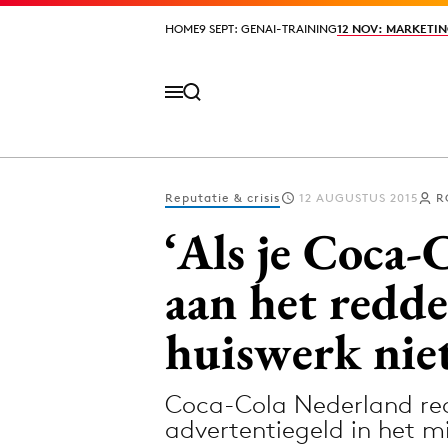
HOME
HOME
9 SEPT: GENAI-TRAINING
9 SEPT: GENAI-TRAINING
12 NOV: MARKETIN
12 NOV: MARKETIN
Reputatie & crisis
12 AUGUSTUS 2015
R
Volg het laatste nieuws via de Adformatie N
‘Als je Coca-
aan het redde
Topics
huiswerk nie
Artificial Intelligence
Design
Bureaus
Digital transf
Coca-Cola Nederland re
Campagnes
Diversiteit
advertentiegeld in het mi