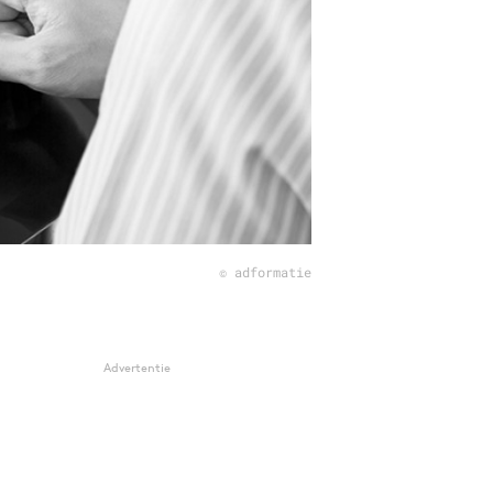
© adformatie
Advertentie