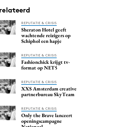
relateerd
REPUTATIE & CRISIS
Sheraton Hotel geeft
wachtende reizigers op
Schiphol een hapje
REPUTATIE & CRISIS
Fashionchick krijgt tv-
format op NET5
REPUTATIE & CRISIS
XXS Amsterdam creative
partnerbureau SkyTeam
REPUTATIE & CRISIS
Only the Brave lanceert
openingscampagne
Nationaal