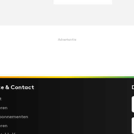
Advertentie
ce & Contact
t
ren
bonnementen
eren