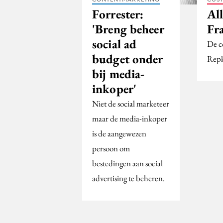
Forrester:
All
'Breng beheer
Fr
social ad
De c
budget onder
Repk
bij media-
inkoper'
Niet de social marketeer
maar de media-inkoper
is de aangewezen
persoon om
bestedingen aan social
advertising te beheren.