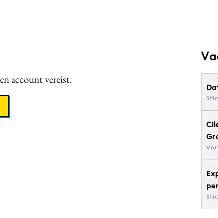
Va
een account vereist.
Da
Sti
Cli
Gr
Vor
Ex
pe
Sti