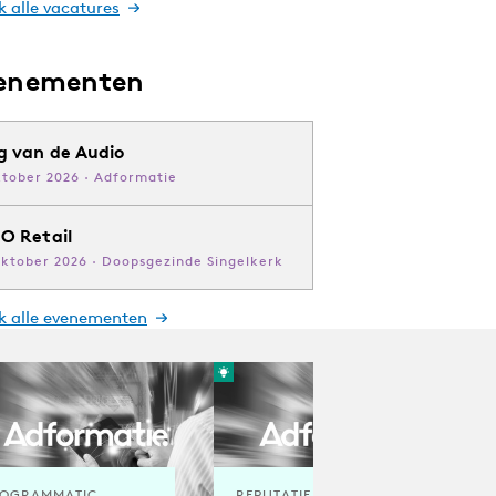
k alle vacatures
enementen
g van de Audio
ktober 2026 · Adformatie
O Retail
oktober 2026 · Doopsgezinde Singelkerk
jk alle evenementen
OGRAMMATIC
REPUTATIE & CRISIS