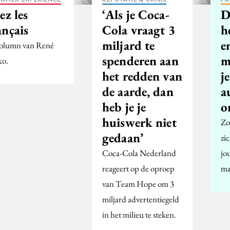
ez les
‘Als je Coca-
D
ançais
Cola vraagt 3
h
miljard te
e
olumn van René
spenderen aan
m
o.
het redden van
je
de aarde, dan
a
heb je je
o
huiswerk niet
Zo
gedaan’
zi
Coca-Cola Nederland
jo
reageert op de oproep
ma
van Team Hope om 3
miljard advertentiegeld
in het milieu te steken.