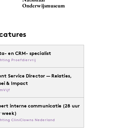
Onderwijsmuseum
catures
ta- en CRM- specialist
chting Proefdiervrij
ent Service Director — Relaties,
oei & Impact
mVijf
pert interne communicatie (28 uur
r week)
chting CliniClowns Nederland