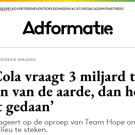
GLIVE!
GLIVE!
ADVERTEREN
ADVERTEREN
EVENTS
EVENTS
OPLEIDINGEN
OPLEIDINGEN
VACATURES
VACATURES
ACADEMY
ACADEMY
PARTNERS
PARTNERS
ODERICK MIRANDE
ieuws app
Cola vraagt 3 miljard 
n van de aarde, dan he
t gedaan’
Media
ormation
Merkstrategie
ageert op de oproep van Team Hope om
PR
lieu te steken.