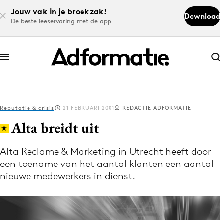
Jouw vak in je broekzak!
Download
De beste leeservaring met de app
Abonneer nu
Abonneer nu
Reputatie & crisis
21 FEBRUARI 2001
REDACTIE ADFORMATIE
Log in
Alta breidt uit
Alta Reclame & Marketing in Utrecht heeft door
Download de app
een toename van het aantal klanten een aantal
Volg het laatste nieuws via de Adformatie
nieuwe medewerkers in dienst.
Nieuws app