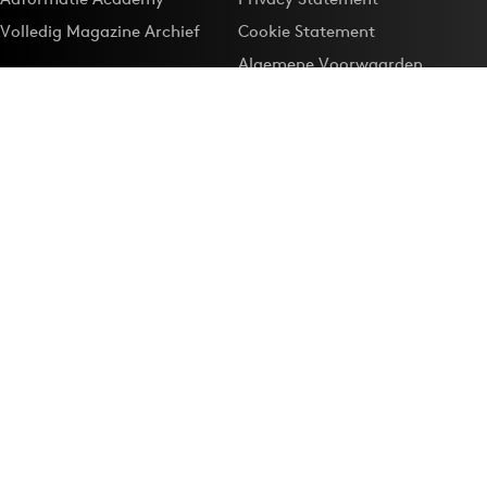
Volledig Magazine Archief
Cookie Statement
Algemene Voorwaarden
Onze app
Maak Adformatie.nl je
Google-favoriet
Privacyinstellingen
Download de
Adformatie Nieuws App