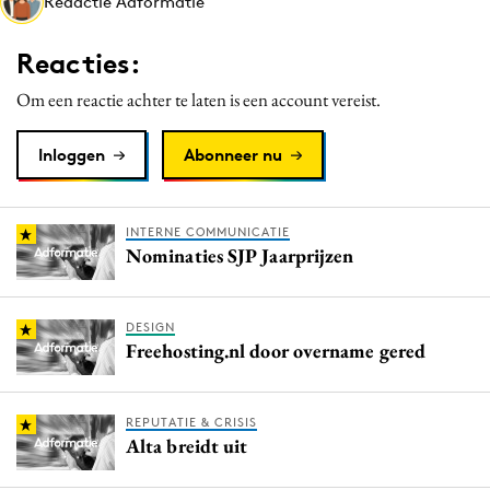
Redactie Adformatie
Media
Merkstrategie
Reacties:
PR
Om een reactie achter te laten is een account vereist.
Programmatic
Purpose Marketing
Inloggen
Abonneer nu
Reputatie & crisis
INTERNE COMMUNICATIE
Nominaties SJP Jaarprijzen
DESIGN
Freehosting.nl door overname gered
REPUTATIE & CRISIS
Alta breidt uit