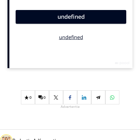
Bureaus
Campagnes
Carriere
Contentmarketing
Craft
Customer Experience
Data & Insights
Design
Digital transformation
Diversiteit
0
0
Effectiviteit
Advertentie
Gedragsverandering
Influencer marketing
Interne communicatie
Martech