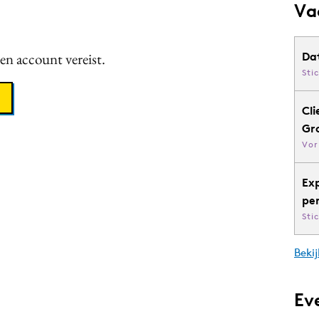
Va
een account vereist.
Da
Sti
Cli
Gr
Vor
Ex
pe
Sti
Bekij
Ev