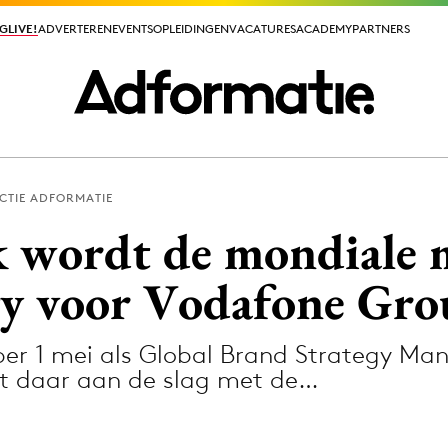
GLIVE!
GLIVE!
ADVERTEREN
ADVERTEREN
EVENTS
EVENTS
OPLEIDINGEN
OPLEIDINGEN
VACATURES
VACATURES
ACADEMY
ACADEMY
PARTNERS
PARTNERS
CTIE ADFORMATIE
ieuws app
k wordt de mondiale
gy voor Vodafone Gro
 per 1 mei als Global Brand Strategy M
Media
t daar aan de slag met de…
ormation
Merkstrategie
PR