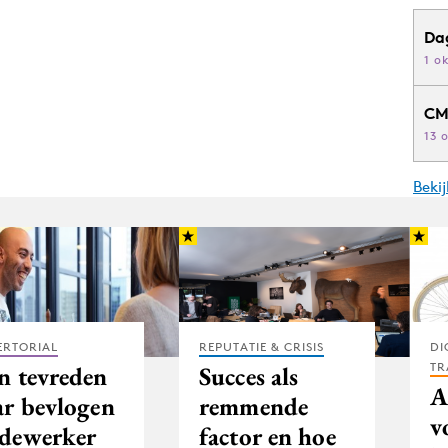
Da
1 o
CM
13 
Beki
ERTORIAL
REPUTATIE & CRISIS
DI
TR
n tevreden
Succes als
A
ar bevlogen
remmende
v
dewerker
factor en hoe