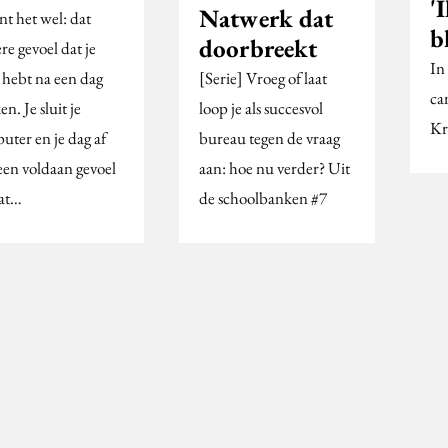
'
Natwerk dat
nt het wel: dat
b
doorbreekt
re gevoel dat je
In
 hebt na een dag
[Serie] Vroeg of laat
ca
n. Je sluit je
loop je als succesvol
Kr
uter en je dag af
bureau tegen de vraag
een voldaan gevoel
aan: hoe nu verder? Uit
at…
de schoolbanken #7