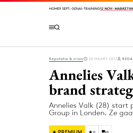
HOME
HOME
9 SEPT: GENAI-TRAINING
9 SEPT: GENAI-TRAINING
12 NOV: MARKETIN
12 NOV: MARKETIN
Reputatie & crisis
20 MAART 2017
REDA
Volg het laatste nieuws via de Adformatie N
Annelies Val
brand strate
Topics
Annelies Valk (28) start
Artificial Intelligence
Design
Group in Londen. Ze gaa
Bureaus
Digital transf
Campagnes
Diversiteit
PREMIUM
0
0