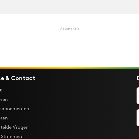
Advertentie
ce & Contact
t
ren
bonnementen
eren
stelde Vragen
y Statement