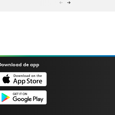
Download de
app