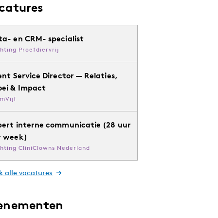
catures
ta- en CRM- specialist
chting Proefdiervrij
ent Service Director — Relaties,
oei & Impact
mVijf
pert interne communicatie (28 uur
r week)
chting CliniClowns Nederland
k alle vacatures
enementen