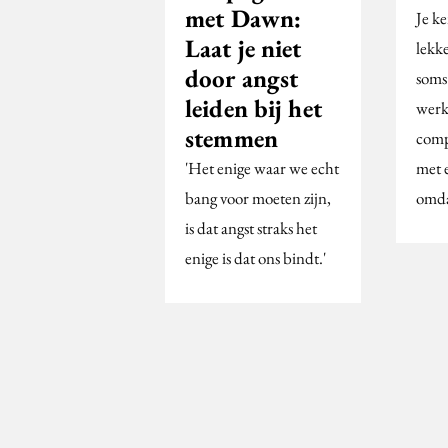
met Dawn:
Je ke
Laat je niet
lekke
door angst
soms
leiden bij het
werke
stemmen
comp
'Het enige waar we echt
met 
bang voor moeten zijn,
omd
is dat angst straks het
enige is dat ons bindt.'