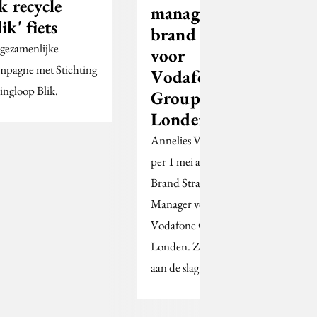
Ik recycle
manager
lik' fiets
brand strategy
 gezamenlijke
voor
mpagne met Stichting
Vodafone
ingloop Blik.
Group in
Londen
Annelies Valk (28) start
per 1 mei als Global
Brand Strategy
Manager voor
Vodafone Group in
Londen. Ze gaat daar
aan de slag met de…