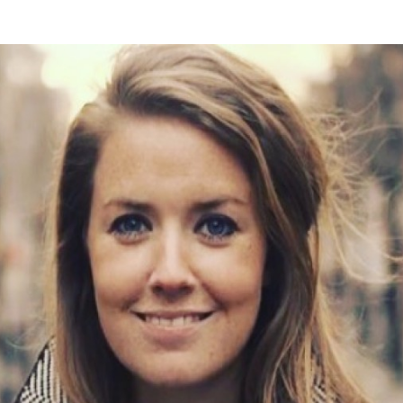
Programmatic
ering
Purpose Marketing
keting
Reputatie & crisis
nicatie