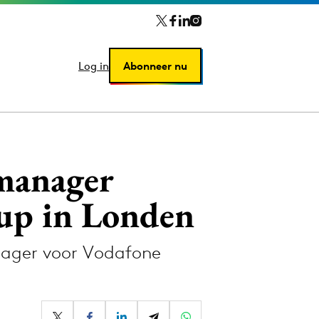
Log in
Log in
Abonneer nu
Abonneer nu
 manager
up in Londen
anager voor Vodafone