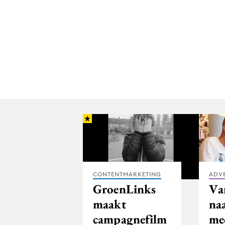
CONTENTMARKETING
ADV
GroenLinks
Va
maakt
na
campagnefilm
me