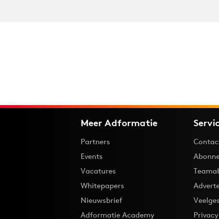
Meer Adformatie
Servi
Partners
Contac
Events
Abonne
Vacatures
Teama
Whitepapers
Advert
Nieuwsbrief
Veelge
Adformatie Academy
Privac