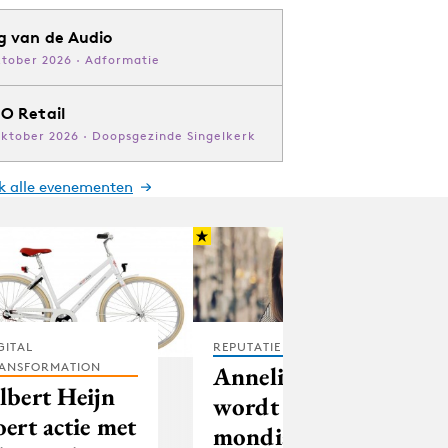
g van de Audio
ktober 2026 · Adformatie
O Retail
oktober 2026 · Doopsgezinde Singelkerk
jk alle evenementen
GITAL
REPUTATIE & CRISIS
ANSFORMATION
Annelies Valk
lbert Heijn
wordt de
oert actie met
mondiale