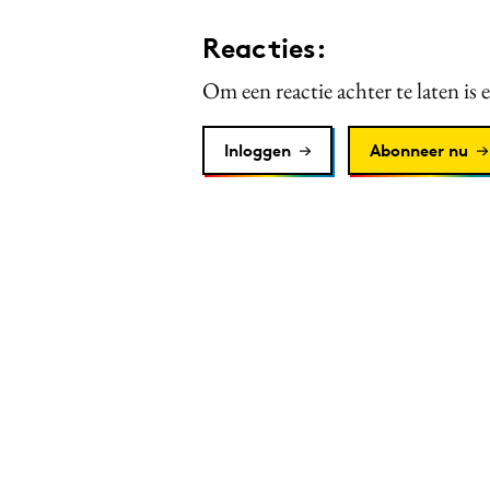
Reacties:
Om een reactie achter te laten is 
Inloggen
Abonneer nu