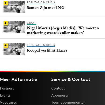
REPUTATIE & CRISIS
Samen Zijn met ING
CRAFT
Nigel Morris (Aegis Media): ‘We moeten
marketing waardevoller maken’
REPUTATIE & CRISIS
Koopal verfilmt Hazes
Meer Adformatie
Service & Contact
Partners
Contact
Events
Abonneren
Vacatures
Teamabonnementen