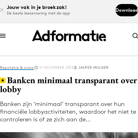
Jouw vak in je broekzak!
Download
De beste leeservaring met de app
Abonneer nu
Abonneer nu
Reputatie & crisis
17 DECEMBER 2013
JASPER MULDER
Log in
Banken minimaal transparant over
lobby
Download de app
Volg het laatste nieuws via de Adformatie
Banken zijn ‘minimaal’ transparant over hun
financiële lobbyactiviteiten, waardoor het niet te
Nieuws app
controleren is of ze zich aan de…