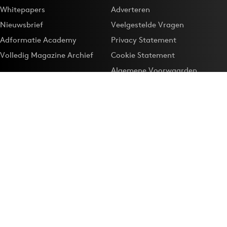
Whitepapers
Adverteren
Nieuwsbrief
Veelgestelde Vragen
Adformatie Academy
Privacy Statement
Volledig Magazine Archief
Cookie Statement
Algemene Voorwaarden
Onze app
Maak Adformatie.nl je
Google-favoriet
Privacyinstellingen
Download de
Adformatie Nieuws App