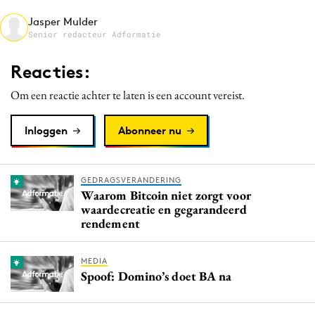
Media
Jasper Mulder
Senior redacteur Adformatie
Merkstrategie
PR
Reacties:
Programmatic
Om een reactie achter te laten is een account vereist.
Purpose Marketing
Reputatie & crisis
Inloggen
Abonneer nu
GEDRAGSVERANDERING
Waarom Bitcoin niet zorgt voor
waardecreatie en gegarandeerd
rendement
MEDIA
Spoof: Domino’s doet BA na