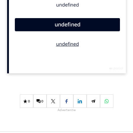
Bureaus
Campagnes
Carriere
Contentmarketing
Craft
Customer Experience
Data & Insights
Design
Digital transformation
Diversiteit
Effectiviteit
0
0
Gedragsverandering
Advertentie
Influencer marketing
Interne communicatie
Martech