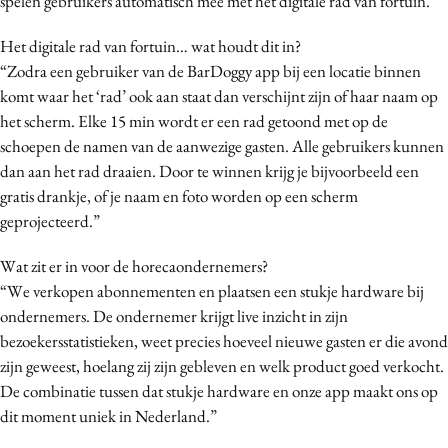
spelen gebruikers automatisch mee met het digitale rad van fortuin.”
Media
Het digitale rad van fortuin… wat houdt dit in?
Merkstrategie
“Zodra een gebruiker van de BarDoggy app bij een locatie binnen
PR
komt waar het ‘rad’ ook aan staat dan verschijnt zijn of haar naam op
Programmatic
het scherm. Elke 15 min wordt er een rad getoond met op de
Purpose Marketing
schoepen de namen van de aanwezige gasten. Alle gebruikers kunnen
dan aan het rad draaien. Door te winnen krijg je bijvoorbeeld een
Reputatie & crisis
gratis drankje, of je naam en foto worden op een scherm
geprojecteerd.”
Wat zit er in voor de horecaondernemers?
“We verkopen abonnementen en plaatsen een stukje hardware bij
ondernemers. De ondernemer krijgt live inzicht in zijn
bezoekersstatistieken, weet precies hoeveel nieuwe gasten er die avond
zijn geweest, hoelang zij zijn gebleven en welk product goed verkocht.
De combinatie tussen dat stukje hardware en onze app maakt ons op
dit moment uniek in Nederland.”