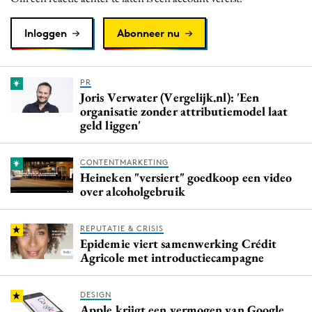
Inloggen
Abonneer nu
PR
Joris Verwater (Vergelijk.nl): 'Een
organisatie zonder attributiemodel laat
geld liggen'
CONTENTMARKETING
Heineken "versiert" goedkoop een video
over alcoholgebruik
REPUTATIE & CRISIS
Epidemie viert samenwerking Crédit
Agricole met introductiecampagne
DESIGN
Apple krijgt een vermogen van Google