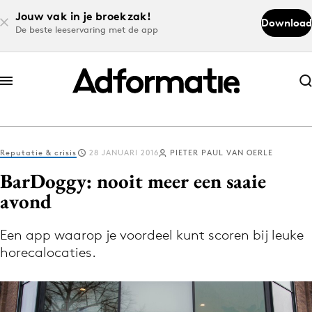
Jouw vak in je broekzak!
Download
De beste leeservaring met de app
Abonneer nu
Abonneer nu
Reputatie & crisis
28 JANUARI 2016
PIETER PAUL VAN OERLE
Log in
BarDoggy: nooit meer een saaie
avond
Download de app
Volg het laatste nieuws via de Adformatie
Een app waarop je voordeel kunt scoren bij leuke
horecalocaties.
Nieuws app