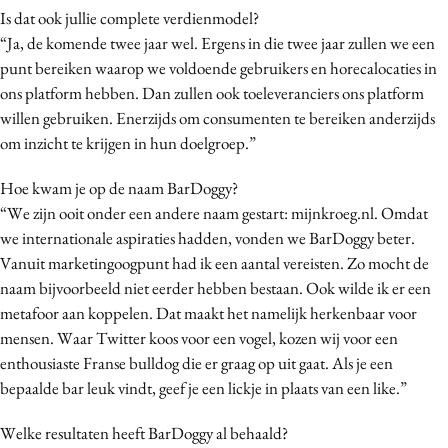
Is dat ook jullie complete verdienmodel?
“Ja, de komende twee jaar wel. Ergens in die twee jaar zullen we een
punt bereiken waarop we voldoende gebruikers en horecalocaties in
ons platform hebben. Dan zullen ook toeleveranciers ons platform
willen gebruiken. Enerzijds om consumenten te bereiken anderzijds
om inzicht te krijgen in hun doelgroep.”
Hoe kwam je op de naam BarDoggy?
“We zijn ooit onder een andere naam gestart: mijnkroeg.nl. Omdat
we internationale aspiraties hadden, vonden we BarDoggy beter.
Vanuit marketingoogpunt had ik een aantal vereisten. Zo mocht de
naam bijvoorbeeld niet eerder hebben bestaan. Ook wilde ik er een
metafoor aan koppelen. Dat maakt het namelijk herkenbaar voor
mensen. Waar Twitter koos voor een vogel, kozen wij voor een
enthousiaste Franse bulldog die er graag op uit gaat. Als je een
bepaalde bar leuk vindt, geef je een lickje in plaats van een like.”
Welke resultaten heeft BarDoggy al behaald?