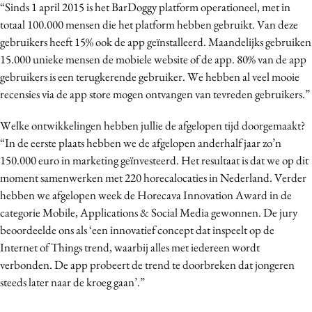
“Sinds 1 april 2015 is het BarDoggy platform operationeel, met in
totaal 100.000 mensen die het platform hebben gebruikt. Van deze
gebruikers heeft 15% ook de app geïnstalleerd. Maandelijks gebruiken
15.000 unieke mensen de mobiele website of de app. 80% van de app
gebruikers is een terugkerende gebruiker. We hebben al veel mooie
recensies via de app store mogen ontvangen van tevreden gebruikers.”
Welke ontwikkelingen hebben jullie de afgelopen tijd doorgemaakt?
“In de eerste plaats hebben we de afgelopen anderhalf jaar zo’n
150.000 euro in marketing geïnvesteerd. Het resultaat is dat we op dit
moment samenwerken met 220 horecalocaties in Nederland. Verder
hebben we afgelopen week de Horecava Innovation Award in de
categorie Mobile, Applications & Social Media gewonnen. De jury
beoordeelde ons als ‘een innovatief concept dat inspeelt op de
Internet of Things trend, waarbij alles met iedereen wordt
verbonden. De app probeert de trend te doorbreken dat jongeren
steeds later naar de kroeg gaan’.”