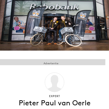
Menu
Home
9 sept: GenAI-training
12 nov: MarketingLive!
Adverteren
Events
Advertentie
Opleidingen
Vacatures
Academy
Partners
Topics
EXPERT
Pieter Paul van Oerle
Artificial Intelligence