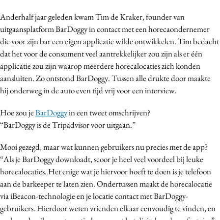
Bureaus
Anderhalf jaar geleden kwam Tim de Kraker, founder van
Campagnes
uitgaansplatform BarDoggy in contact met een horecaondernemer
Carriere
die voor zijn bar een eigen applicatie wilde ontwikkelen. Tim bedacht
dat het voor de consument veel aantrekkelijker zou zijn als er één
Contentmarketing
applicatie zou zijn waarop meerdere horecalocaties zich konden
Craft
aansluiten. Zo ontstond BarDoggy. Tussen alle drukte door maakte
Customer Experience
hij onderweg in de auto even tijd vrij voor een interview.
Data & Insights
Hoe zou je
BarDoggy
in een tweet omschrijven?
Design
“BarDoggy is de Tripadvisor voor uitgaan.”
Digital transformation
Diversiteit
Mooi gezegd, maar wat kunnen gebruikers nu precies met de app?
Effectiviteit
“Als je BarDoggy downloadt, scoor je heel veel voordeel bij leuke
horecalocaties. Het enige wat je hiervoor hoeft te doen is je telefoon
Gedragsverandering
aan de barkeeper te laten zien. Ondertussen maakt de horecalocatie
Influencer marketing
via iBeacon-technologie en je locatie contact met BarDoggy-
Interne communicatie
gebruikers. Hierdoor weten vrienden elkaar eenvoudig te vinden, en
Martech