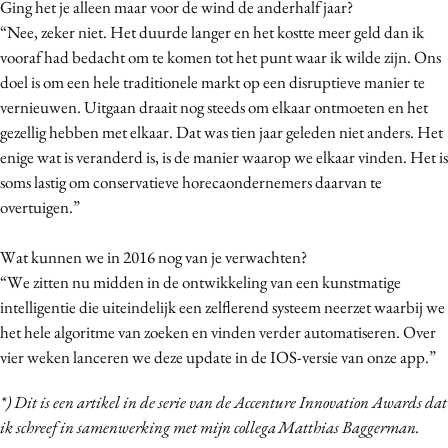
Ging het je alleen maar voor de wind de anderhalf jaar?
“Nee, zeker niet. Het duurde langer en het kostte meer geld dan ik
vooraf had bedacht om te komen tot het punt waar ik wilde zijn. Ons
doel is om een hele traditionele markt op een disruptieve manier te
vernieuwen. Uitgaan draait nog steeds om elkaar ontmoeten en het
gezellig hebben met elkaar. Dat was tien jaar geleden niet anders. Het
enige wat is veranderd is, is de manier waarop we elkaar vinden. Het is
soms lastig om conservatieve horecaondernemers daarvan te
overtuigen.”
Wat kunnen we in 2016 nog van je verwachten?
“We zitten nu midden in de ontwikkeling van een kunstmatige
intelligentie die uiteindelijk een zelflerend systeem neerzet waarbij we
het hele algoritme van zoeken en vinden verder automatiseren. Over
vier weken lanceren we deze update in de IOS-versie van onze app.”
*) Dit is een artikel in de serie van de Accenture Innovation Awards dat
ik schreef in samenwerking met mijn collega Matthias Baggerman.