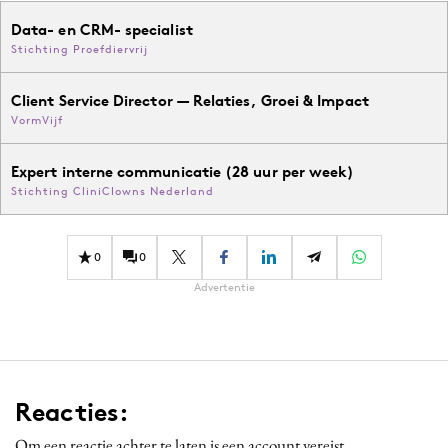
Data- en CRM- specialist
Stichting Proefdiervrij
Client Service Director — Relaties, Groei & Impact
VormVijf
Expert interne communicatie (28 uur per week)
Stichting CliniClowns Nederland
0
0
Advertentie
Reacties:
Om een reactie achter te laten is een account vereist.