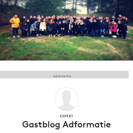
Menu
Home
9 sept: GenAI-training
12 nov: MarketingLive!
Adverteren
Events
Advertentie
Opleidingen
Vacatures
Academy
Partners
EXPERT
Topics
Gastblog Adformatie
Artificial Intelligence