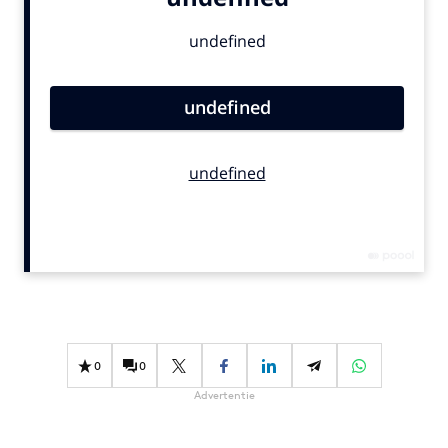
Bureaus
Campagnes
Carriere
Contentmarketing
Craft
Customer Experience
Data & Insights
Design
Digital transformation
Diversiteit
Effectiviteit
Gedragsverandering
0
0
Influencer marketing
Advertentie
Interne communicatie
Martech