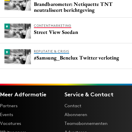
Brandbarometer: Netiquette TNT
neutraliseert berichtgeving
CONTENTMARKETING
Street View Soedan
REPUTATIE & CRISIS
#Samsung_Benelux Twitter verloting
Meer Adformatie
Service & Contact
Partners
Contact
Events
Abonneren
Vacatures
Teamabonnementen