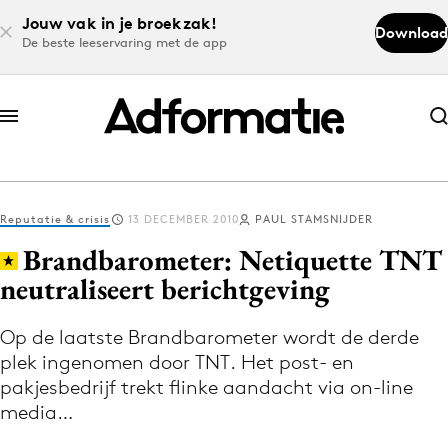
Jouw vak in je broekzak!
Download
De beste leeservaring met de app
Abonneer nu
Abonneer nu
Reputatie & crisis
13 DECEMBER 2010
PAUL STAMSNIJDER
Log in
Brandbarometer: Netiquette TNT
neutraliseert berichtgeving
Download de app
Volg het laatste nieuws via de Adformatie
Op de laatste Brandbarometer wordt de derde
plek ingenomen door TNT. Het post- en
Nieuws app
pakjesbedrijf trekt flinke aandacht via on-line
media…