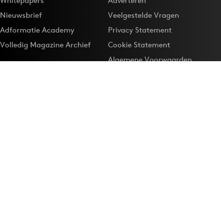
Whitepapers
Adverteren
Nieuwsbrief
Veelgestelde Vragen
Adformatie Academy
Privacy Statement
Volledig Magazine Archief
Cookie Statement
Algemene Voorwaarden
Onze app
Maak Adformatie.nl je
Google-favoriet
Privacyinstellingen
Download de
Adformatie Nieuws App