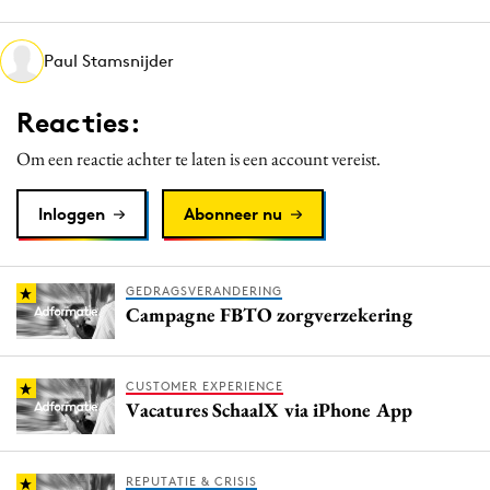
Media
Merkstrategie
Paul Stamsnijder
PR
Reacties:
Programmatic
Purpose Marketing
Om een reactie achter te laten is een account vereist.
Reputatie & crisis
Inloggen
Abonneer nu
GEDRAGSVERANDERING
Campagne FBTO zorgverzekering
CUSTOMER EXPERIENCE
Vacatures SchaalX via iPhone App
REPUTATIE & CRISIS