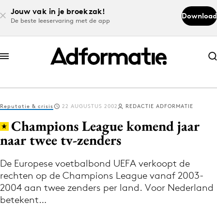
Jouw vak in je broekzak!
Download
De beste leeservaring met de app
Abonneer nu
Abonneer nu
Reputatie & crisis
22 AUGUSTUS 2002
REDACTIE ADFORMATIE
Log in
Champions League komend jaar
naar twee tv-zenders
Download de app
Volg het laatste nieuws via de Adformatie
De Europese voetbalbond UEFA verkoopt de
rechten op de Champions League vanaf 2003-
Nieuws app
2004 aan twee zenders per land. Voor Nederland
betekent…