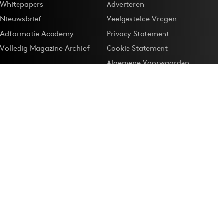
Whitepapers
Adverteren
Nieuwsbrief
Veelgestelde Vragen
Adformatie Academy
Privacy Statement
Volledig Magazine Archief
Cookie Statement
Algemene Voorwaarden
Onze app
Maak Adformatie.nl je
Google-favoriet
Privacyinstellingen
Download de
Adformatie Nieuws App