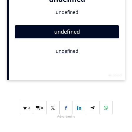
Bureaus
Campagnes
Carriere
Contentmarketing
Craft
Customer Experience
Data & Insights
Design
Digital transformation
Diversiteit
Effectiviteit
Gedragsverandering
0
0
Influencer marketing
Advertentie
Interne communicatie
Martech