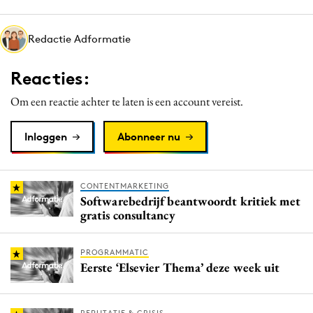
Media
Merkstrategie
Redactie Adformatie
PR
Reacties:
Programmatic
Purpose Marketing
Om een reactie achter te laten is een account vereist.
Reputatie & crisis
Inloggen
Abonneer nu
CONTENTMARKETING
Softwarebedrijf beantwoordt kritiek met
gratis consultancy
PROGRAMMATIC
Eerste ‘Elsevier Thema’ deze week uit