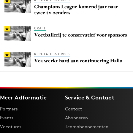
REPUTATIE & CRISIS
Champions League komend jaar naar
twee tv-zenders
CRAFT
Voetballerij te conservatief voor sponsors
REPUTATIE & CRISIS
Vea werkt hard aan continuering Hallo
Meer Adformatie
Service & Contact
Partners
Contact
Events
Abonneren
Vacatures
Teamabonnementen