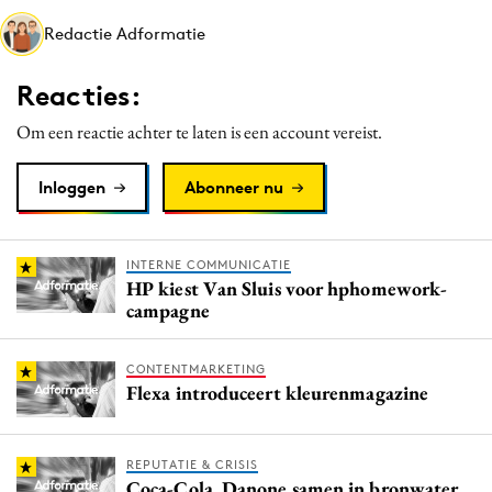
Media
Redactie Adformatie
Merkstrategie
Reacties:
PR
Programmatic
Om een reactie achter te laten is een account vereist.
Purpose Marketing
Inloggen
Abonneer nu
Reputatie & crisis
INTERNE COMMUNICATIE
HP kiest Van Sluis voor hphomework-
campagne
CONTENTMARKETING
Flexa introduceert kleurenmagazine
REPUTATIE & CRISIS
Coca-Cola, Danone samen in bronwater