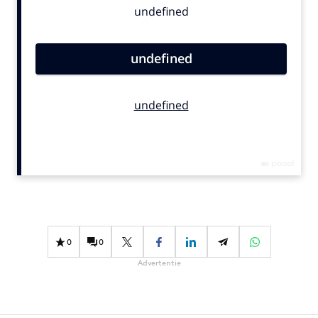
Bureaus
Campagnes
Carriere
Contentmarketing
Craft
Customer Experience
Data & Insights
Design
Digital transformation
Diversiteit
Effectiviteit
0
0
Gedragsverandering
Advertentie
Influencer marketing
Interne communicatie
Martech