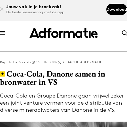
Jouw vak in je broekzak!
Download
De beste leeservaring met de app
Abonneer nu
Abonneer nu
Reputatie & crisis
16 JUNI 2002
REDACTIE ADFORMATIE
Log in
Coca-Cola, Danone samen in
bronwater in VS
Download de app
Volg het laatste nieuws via de Adformatie
Coca-Cola en Groupe Danone gaan vrijwel zeker
een joint venture vormen voor de distributie van
Nieuws app
diverse mineraalwaters van Danone in de VS.