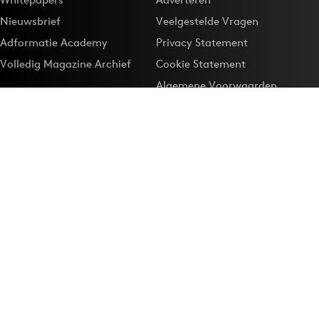
Nieuwsbrief
Veelgestelde Vragen
Adformatie Academy
Privacy Statement
Volledig Magazine Archief
Cookie Statement
Algemene Voorwaarden
Onze app
Maak Adformatie.nl je
Google-favoriet
Privacyinstellingen
Download de
Adformatie Nieuws App