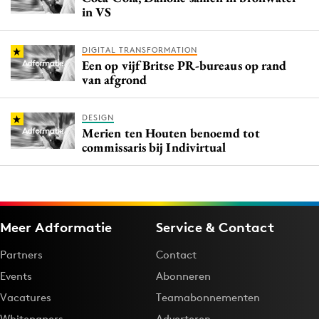
in VS
DIGITAL TRANSFORMATION
Een op vijf Britse PR-bureaus op rand
van afgrond
DESIGN
Merien ten Houten benoemd tot
commissaris bij Indivirtual
Meer Adformatie
Service & Contact
Partners
Contact
Events
Abonneren
Vacatures
Teamabonnementen
Whitepapers
Adverteren