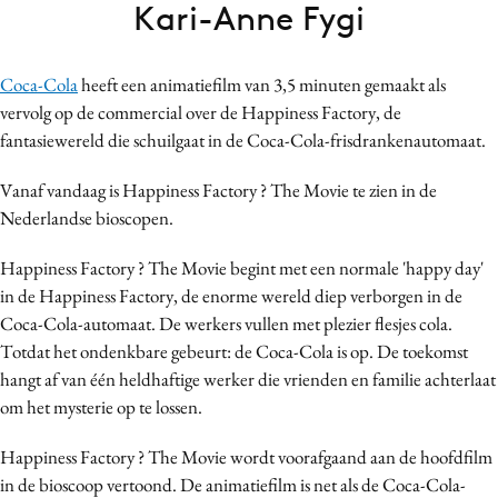
Kari-Anne Fygi
Bureaus
Campagnes
Coca-Cola
heeft een animatiefilm van 3,5 minuten gemaakt als
Carriere
vervolg op de commercial over de Happiness Factory, de
Contentmarketing
fantasiewereld die schuilgaat in de Coca-Cola-frisdrankenautomaat.
Craft
Customer Experience
Vanaf vandaag is Happiness Factory ? The Movie te zien in de
Nederlandse bioscopen.
Data & Insights
Design
Happiness Factory ? The Movie begint met een normale 'happy day'
Digital transformation
in de Happiness Factory, de enorme wereld diep verborgen in de
Diversiteit
Coca-Cola-automaat. De werkers vullen met plezier flesjes cola.
Totdat het ondenkbare gebeurt: de Coca-Cola is op. De toekomst
Effectiviteit
hangt af van één heldhaftige werker die vrienden en familie achterlaat
Gedragsverandering
om het mysterie op te lossen.
Influencer marketing
Interne communicatie
Happiness Factory ? The Movie wordt voorafgaand aan de hoofdfilm
in de bioscoop vertoond. De animatiefilm is net als de Coca-Cola-
Martech