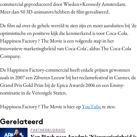
commercial geproduceerd door Wieden+Kennedy Amsterdam.
Media
Meer dan 50 3D-animators hebben de film gerealiseerd.
Merkstrategie
PR
De film zal over de gehele wereld te zien zijn en moet aansluiten bij 'de
optimistische en positieve kijk die kenmerkend is voor Coca-Cola.
Programmatic
Happiness Factory ? The Movie is een volgende stap in het
Purpose Marketing
innovatieve marketingbeleid van Coca-Cola', aldus The Coca-Cola
Reputatie & crisis
Company.
De Happiness Factory-commercial heeft enkele prijzen gewonnen
zoals in 2007 een Zilveren Leeuw bij het reclamefestival in Cannes, de
Grand Prix Gold Prize bij de Epica Awards 2006 en een Emmy-
nominatie in de Verenigde Staten.
Happiness Factory ? The Movie is hier op
YouTube
te zien.
Gerelateerd
PARTNERBIJDRAGE
Van Pinch naar Apadmi: 'Nieuwsgierigheid is