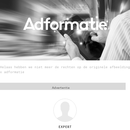
Menu
Home
9 sept: GenAI-training
12 nov: MarketingLive!
Adverteren
Helaas hebben we niet meer de rechten op de originele afbeelding
Events
© adformatie
Opleidingen
Vacatures
Advertentie
Academy
Partners
Topics
Artificial Intelligence
EXPERT