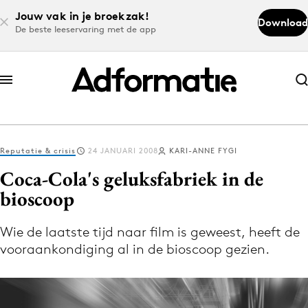
Jouw vak in je broekzak!
Download
De beste leeservaring met de app
Abonneer nu
Abonneer nu
Reputatie & crisis
24 JANUARI 2008
KARI-ANNE FYGI
Log in
Coca-Cola's geluksfabriek in de
bioscoop
Download de app
Volg het laatste nieuws via de Adformatie
Wie de laatste tijd naar film is geweest, heeft de
vooraankondiging al in de bioscoop gezien.
Nieuws app