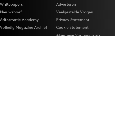
Whitepapers
Adverteren
Nieuwsbrief
Veelgestelde Vragen
Adformatie Academy
Privacy Statement
Volledig Magazine Archief
Cookie Statement
Algemene Voorwaarden
Onze app
Maak Adformatie.nl je
Google-favoriet
Privacyinstellingen
Download de
Adformatie Nieuws App