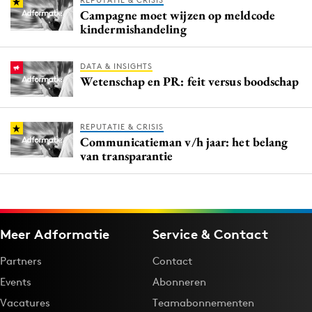
REPUTATIE & CRISIS
Campagne moet wijzen op meldcode
kindermishandeling
DATA & INSIGHTS
Wetenschap en PR: feit versus boodschap
REPUTATIE & CRISIS
Communicatieman v/h jaar: het belang
van transparantie
Meer Adformatie
Service & Contact
Partners
Contact
Events
Abonneren
Vacatures
Teamabonnementen