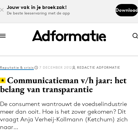
Jouw vak in je broekzak!
Download
De beste leeservaring met de app
Abonneer nu
Abonneer nu
Reputatie & crisis
7 DECEMBER 2012
REDACTIE ADFORMATIE
Log in
Communicatieman v/h jaar: het
belang van transparantie
Download de app
Volg het laatste nieuws via de Adformatie
De consument wantrouwt de voedselindustrie
meer dan ooit. Hoe is het zover gekomen? Dit
Nieuws app
vraagt Anja Verheij-Kollmann (Ketchum) zich
naar…