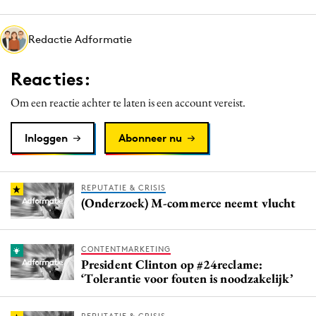
Media
Merkstrategie
Redactie Adformatie
PR
Reacties:
Programmatic
Purpose Marketing
Om een reactie achter te laten is een account vereist.
Reputatie & crisis
Inloggen
Abonneer nu
REPUTATIE & CRISIS
(Onderzoek) M-commerce neemt vlucht
CONTENTMARKETING
President Clinton op #24reclame:
‘Tolerantie voor fouten is noodzakelijk’