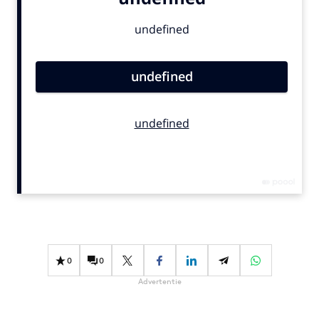
Bureaus
Campagnes
Carriere
Contentmarketing
Craft
Customer Experience
Data & Insights
Design
Digital transformation
Diversiteit
Effectiviteit
Gedragsverandering
0
0
Influencer marketing
Advertentie
Interne communicatie
Martech