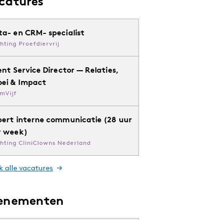
catures
ta- en CRM- specialist
chting Proefdiervrij
ent Service Director — Relaties,
oei & Impact
mVijf
pert interne communicatie (28 uur
r week)
chting CliniClowns Nederland
k alle vacatures
enementen