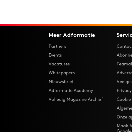
Meer Adformatie
Servi
Partners
Contac
Events
Abonne
Vacatures
Teama
Whitepapers
Advert
Nieuwsbrief
Veelge
Adformatie Academy
Privac
Volledig Magazine Archief
Cookie
Algeme
Onze a
Maak A
Google