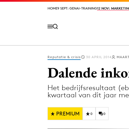
HOME
HOME
9 SEPT: GENAI-TRAINING
9 SEPT: GENAI-TRAINING
12 NOV: MARKETIN
12 NOV: MARKETIN
Reputatie & crisis
30 APRIL 2014
MAART
Volg het laatste nieuws via de Adformatie N
Dalende inko
Het bedrijfsresultaat (e
Topics
kwartaal van dit jaar me
Artificial Intelligence
Design
Bureaus
Digital transf
PREMIUM
0
0
Campagnes
Diversiteit