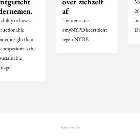
antgericht
over zichzelf
Me
dernemen.
af
20
ability to have a
Twitter-actie
be
er actionable
#myNYPD keert zicht
Di
omer insight than
tegen NYDP.
competitors is the
sustainable
ntage’
Advertentie