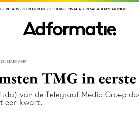
GLIVE!
GLIVE!
ADVERTEREN
ADVERTEREN
EVENTS
EVENTS
OPLEIDINGEN
OPLEIDINGEN
VACATURES
VACATURES
ACADEMY
ACADEMY
PARTNERS
PARTNERS
EN HAFKAMP
ieuws app
msten TMG in eerste
bitda) van de Telegraaf Media Groep daa
t een kwart.
Media
ormation
Merkstrategie
PR