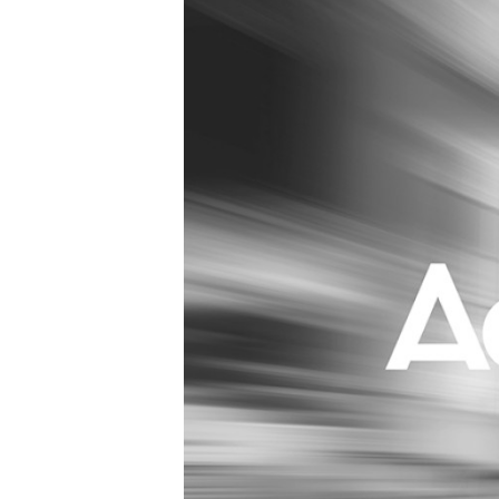
Carriere
Effectiviteit
Contentmarketing
Gedragsverand
Craft
Influencer mar
Customer Experience
Interne commu
Data & Insights
Martech