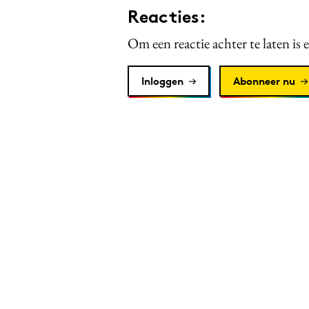
Reacties:
Om een reactie achter te laten is 
Inloggen
Abonneer nu