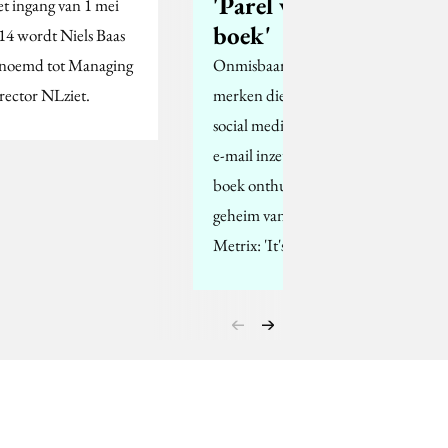
'Parel van een
t ingang van 1 mei
boek'
14 wordt Niels Baas
noemd tot Managing
Onmisbaar voor alle
rector NLziet.
merken die het web,
social media, mobile of
e-mail inzetten. Het
boek onthult het
geheim van Online
Metrix: 'It's what…