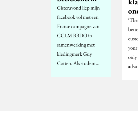
kl
Gisteravond liep mijn
on
facebook vol met een
‘The 
Franse campagne van
bett
CCLM BBDO in
cust
samenwerking met
your 
kledingmerk Guy
only 
Cotten. Als student…
adva