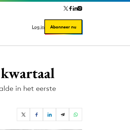
Log in
Log in
Abonneer nu
Abonneer nu
 kwartaal
lde in het eerste