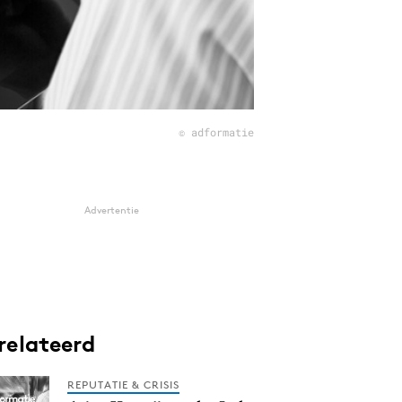
© adformatie
Advertentie
relateerd
REPUTATIE & CRISIS