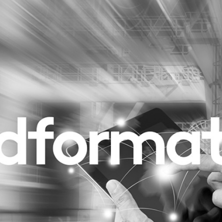
Programmatic
ering
Purpose Marketing
keting
Reputatie & crisis
nicatie