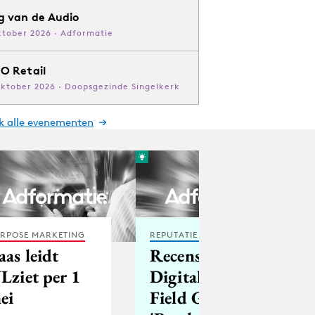
g van de Audio
ktober 2026 · Adformatie
O Retail
oktober 2026 · Doopsgezinde Singelkerk
jk alle evenementen
RPOSE MARKETING
REPUTATIE & CRISIS
aas leidt
Recensie: The
Lziet per 1
Digital Metrix
ei
Field Guide.