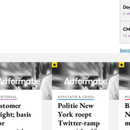
Da
2 o
CM
13 
Beki
ERTORIAL
REPUTATIE & CRISIS
PU
stomer
Politie New
B
ight; basis
York roept
N
or
Twitter-ramp
m