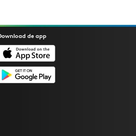
Download de
app