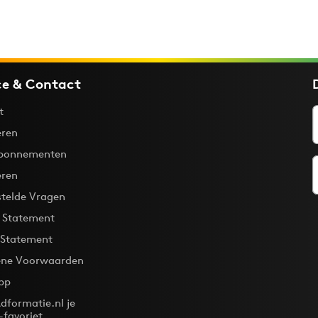
ce & Contact
t
ren
bonnementen
eren
stelde Vragen
y Statement
 Statement
ne Voorwaarden
pp
dformatie.nl je
-favoriet