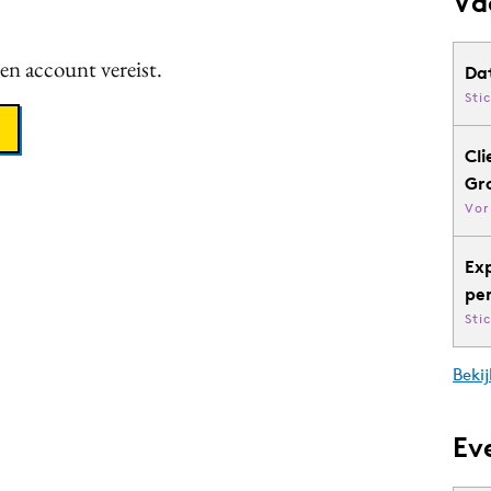
Va
een account vereist.
Da
Sti
Cli
Gr
Vor
Ex
pe
Sti
Bekij
Ev