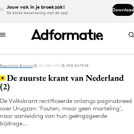
Jouw vak in je broekzak!
Download
De beste leeservaring met de app
Abonneer nu
Abonneer nu
Reputatie & crisis
28 JUNI 2007
EEN AUTEUR
Log in
De zuurste krant van Nederland
(2)
Download de app
Volg het laatste nieuws via de Adformatie
De Volkskrant rectificeerde onlangs paginabreed
over Urugzan: 'Fouten, maar geen marteling',
Nieuws app
naar aanleiding van hun geëngageerde
bijdrage…