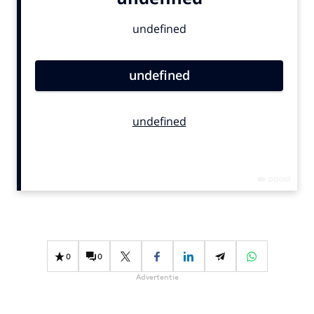
Bureaus
Campagnes
Carriere
Contentmarketing
Craft
Customer Experience
Data & Insights
Design
Digital transformation
Diversiteit
Effectiviteit
Gedragsverandering
0
0
Influencer marketing
Advertentie
Interne communicatie
Martech