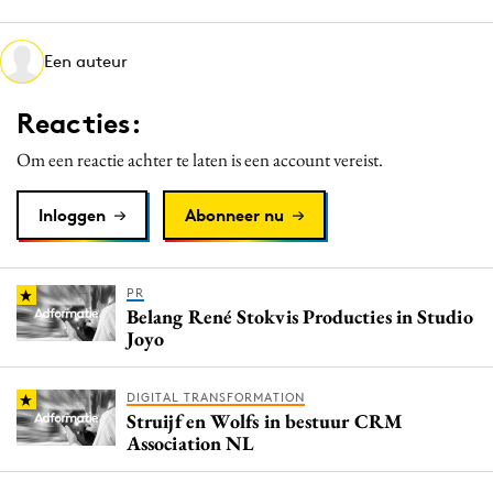
Media
Merkstrategie
Een auteur
PR
Reacties:
Programmatic
Purpose Marketing
Om een reactie achter te laten is een account vereist.
Reputatie & crisis
Inloggen
Abonneer nu
PR
Belang René Stokvis Producties in Studio
Joyo
DIGITAL TRANSFORMATION
Struijf en Wolfs in bestuur CRM
Association NL