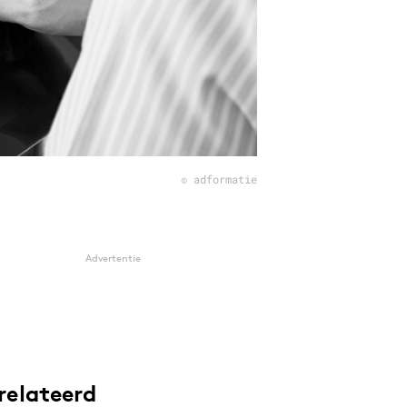
© adformatie
Advertentie
relateerd