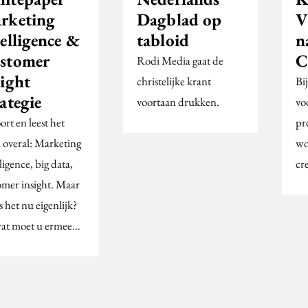
rketing
Dagblad op
V
elligence &
tabloid
n
stomer
C
Rodi Media gaat de
sight
christelijke krant
Bi
ategie
voortaan drukken.
vo
rt en leest het
pr
a overal: Marketing
wo
ligence, big data,
cre
omer insight. Maar
s het nu eigenlijk?
at moet u ermee…