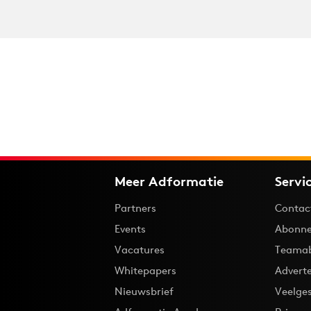
Meer Adformatie
Servi
Partners
Contac
Events
Abonne
Vacatures
Teama
Whitepapers
Advert
Nieuwsbrief
Veelge