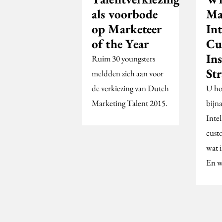
als voorbode
Ma
op Marketeer
Int
of the Year
Cu
In
Ruim 30 youngsters
Str
meldden zich aan voor
de verkiezing van Dutch
U hoo
Marketing Talent 2015.
bijn
Intel
cust
wat i
En w