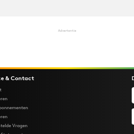
Advertentie
ce & Contact
t
ren
bonnementen
eren
stelde Vragen