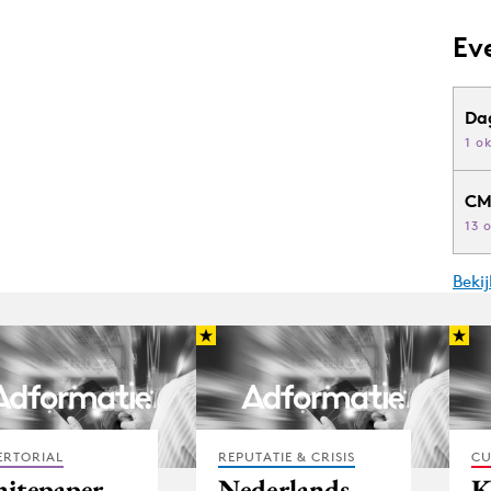
Ev
Da
1 o
CM
13 
Beki
ERTORIAL
REPUTATIE & CRISIS
CU
itepaper
Nederlands
K