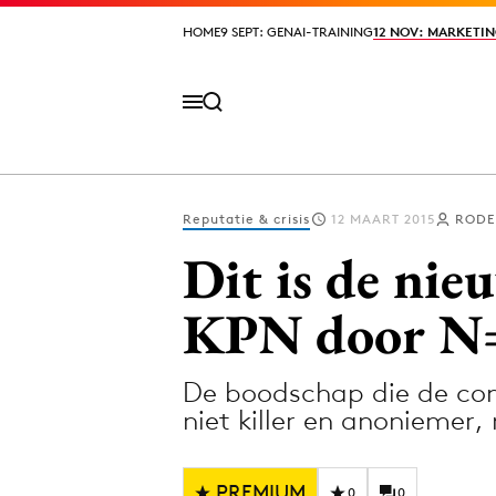
HOME
HOME
9 SEPT: GENAI-TRAINING
9 SEPT: GENAI-TRAINING
12 NOV: MARKETIN
12 NOV: MARKETIN
Reputatie & crisis
12 MAART 2015
RODE
Volg het laatste nieuws via de Adformatie N
Dit is de nie
KPN door N
Topics
De boodschap die de com
Artificial Intelligence
Design
niet killer en anoniemer
Bureaus
Digital transf
Campagnes
Diversiteit
PREMIUM
0
0