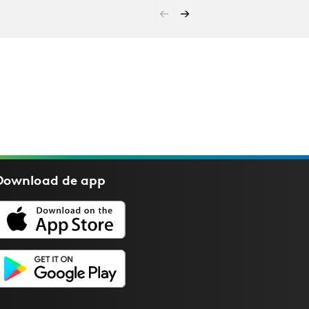
Download de
app