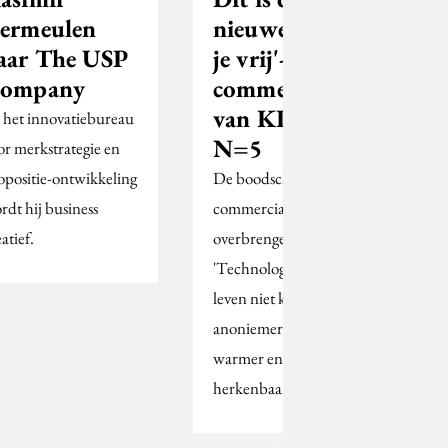
ermeulen
nieuwe 'Voel
aar The USP
je vrij'-
ompany
commercial
van KPN door
j het innovatiebureau
N=5
or merkstrategie en
opositie-ontwikkeling
De boodschap die de
rdt hij business
commercial moet
atief.
overbrengen luidt:
'Technologie maakt het
leven niet killer en
anoniemer, maar
warmer en
herkenbaarder.'