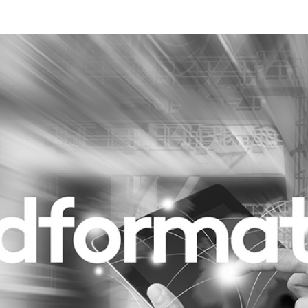
Programmatic
ering
Purpose Marketing
keting
Reputatie & crisis
nicatie