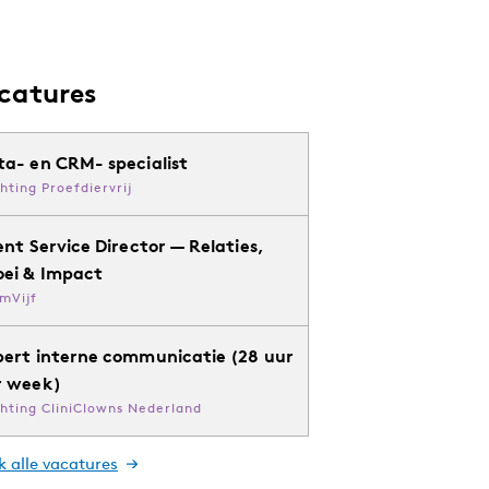
catures
ta- en CRM- specialist
chting Proefdiervrij
ent Service Director — Relaties,
oei & Impact
mVijf
pert interne communicatie (28 uur
r week)
chting CliniClowns Nederland
k alle vacatures