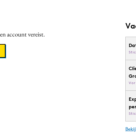
Va
een account vereist.
Da
Sti
Cli
Gr
Vor
Ex
pe
Sti
Bekij