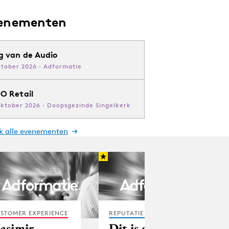
enementen
g van de Audio
ktober 2026 · Adformatie
O Retail
oktober 2026 · Doopsgezinde Singelkerk
jk alle evenementen
STOMER EXPERIENCE
REPUTATIE & CRISIS
asimir
Dit is de