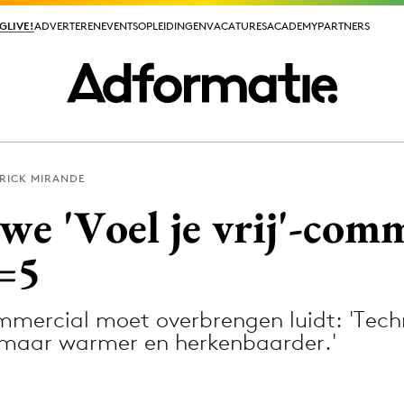
GLIVE!
GLIVE!
ADVERTEREN
ADVERTEREN
EVENTS
EVENTS
OPLEIDINGEN
OPLEIDINGEN
VACATURES
VACATURES
ACADEMY
ACADEMY
PARTNERS
PARTNERS
RICK MIRANDE
ieuws app
uwe 'Voel je vrij'-com
=5
mercial moet overbrengen luidt: 'Tech
Media
, maar warmer en herkenbaarder.'
ormation
Merkstrategie
PR