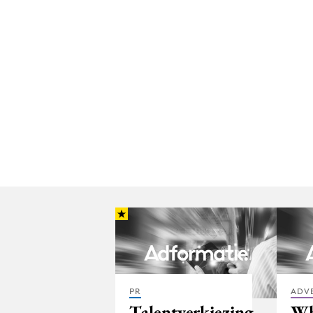
PR
ADV
Talentverkiezing
Wh