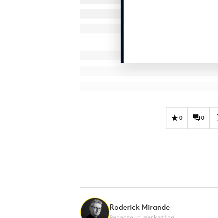
0
0
Roderick Mirande
Redacteur marketing