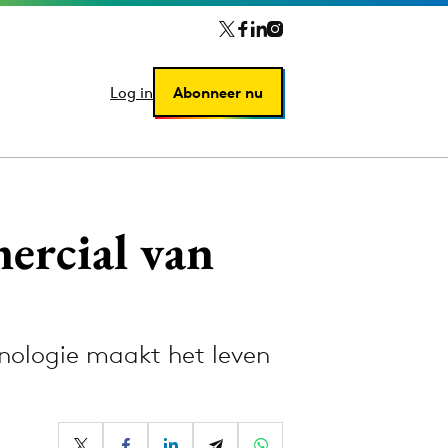
Log in
Log in
Abonneer nu
Abonneer nu
mercial van
nologie maakt het leven