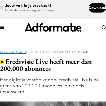
Jouw vak in je broekzak!
Download
De beste leeservaring met de app
Abonneer nu
Abonneer nu
Reputatie & crisis
29 SEPTEMBER 2008
MAARTEN HAFKAMP
Log in
Eredivisie Live heeft meer dan
200.000 abonnees
Download de app
Volg het laatste nieuws via de Adformatie
Het digitale voetbalkanaal Eredivisie Live is de
grens van 200.000 abonnees inmiddels
Nieuws app
gepasseerd.