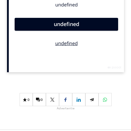
Bureaus
Campagnes
Carriere
Contentmarketing
Craft
Customer Experience
Data & Insights
Design
Digital transformation
Diversiteit
Effectiviteit
0
0
Gedragsverandering
Advertentie
Influencer marketing
Interne communicatie
Martech