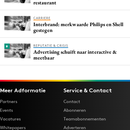
restaurant
CARRIERE
Interbrand: merkwaarde Philips en Shell
gestegen
REPUTATIE & CRISIS
Advertising schuift naar interactive &
meetbaar
Meer Adformatie
Service & Contact
Partners
Contact
Events
Abonneren
Vacatures
Teamabonnementen
Whitepapers
Adverteren