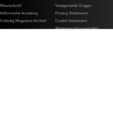
Nieuwsbrief
Veelgestelde Vragen
Adformatie Academy
Privacy Statement
Volledig Magazine Archief
Cookie Statement
Algemene Voorwaarden
Onze app
Maak Adformatie.nl je
Google-favoriet
Privacyinstellingen
Download de
Adformatie Nieuws App