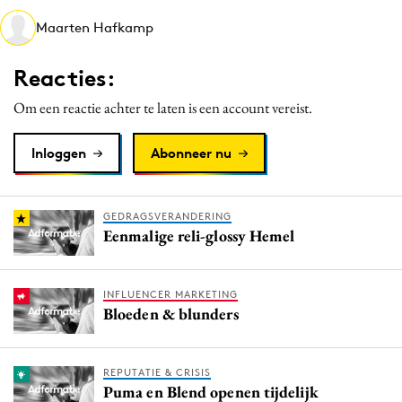
Media
Maarten Hafkamp
Merkstrategie
Reacties:
PR
Programmatic
Om een reactie achter te laten is een account vereist.
Purpose Marketing
Inloggen
Abonneer nu
Reputatie & crisis
GEDRAGSVERANDERING
Eenmalige reli-glossy Hemel
INFLUENCER MARKETING
Bloeden & blunders
REPUTATIE & CRISIS
Puma en Blend openen tijdelijk