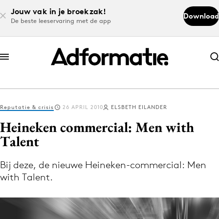
Jouw vak in je broekzak!
Download
De beste leeservaring met de app
Abonneer nu
Abonneer nu
Reputatie & crisis
26 APRIL 2010
ELSBETH EILANDER
Log in
Heineken commercial: Men with
Talent
Download de app
Volg het laatste nieuws via de Adformatie
Bij deze, de nieuwe Heineken-commercial: Men
with Talent.
Nieuws app