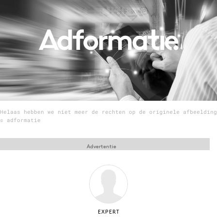
Menu
Home
9 sept: GenAI-training
12 nov: MarketingLive!
Adverteren
Helaas hebben we niet meer de rechten op de originele afbeelding
Events
© adformatie
Opleidingen
Vacatures
Advertentie
Academy
Partners
Topics
Artificial Intelligence
EXPERT