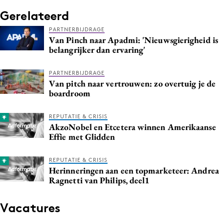
Media
Gerelateerd
Merkstrategie
PARTNERBIJDRAGE
Van Pinch naar Apadmi: 'Nieuwsgierigheid is
PR
belangrijker dan ervaring'
Programmatic
Purpose Marketing
PARTNERBIJDRAGE
Van pitch naar vertrouwen: zo overtuig je de
Reputatie & crisis
boardroom
REPUTATIE & CRISIS
AkzoNobel en Etcetera winnen Amerikaanse
Effie met Glidden
REPUTATIE & CRISIS
Herinneringen aan een topmarketeer: Andrea
Ragnetti van Philips, deel1
Vacatures