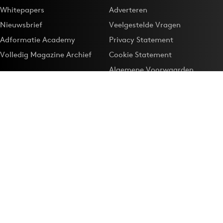
Whitepapers
Adverteren
Nieuwsbrief
Veelgestelde Vragen
Adformatie Academy
Privacy Statement
Volledig Magazine Archief
Cookie Statement
Algemene Voorwaarden
Onze app
Maak Adformatie.nl je
Google-favoriet
Privacyinstellingen
Download de
Adformatie Nieuws App