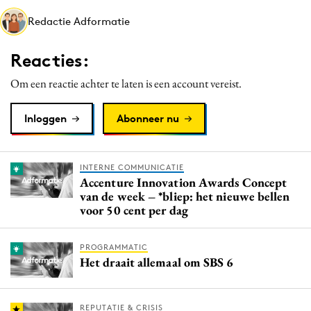
Media
Redactie Adformatie
Merkstrategie
Reacties:
PR
Programmatic
Om een reactie achter te laten is een account vereist.
Purpose Marketing
Inloggen
Abonneer nu
Reputatie & crisis
INTERNE COMMUNICATIE
Accenture Innovation Awards Concept
van de week – *bliep: het nieuwe bellen
voor 50 cent per dag
PROGRAMMATIC
Het draait allemaal om SBS 6
REPUTATIE & CRISIS