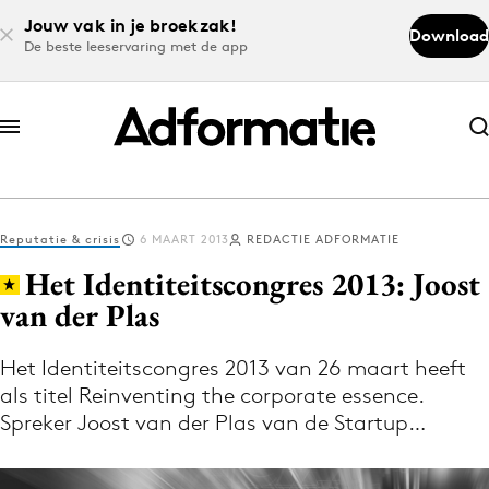
Jouw vak in je broekzak!
Download
De beste leeservaring met de app
Abonneer nu
Abonneer nu
Reputatie & crisis
6 MAART 2013
REDACTIE ADFORMATIE
Log in
Het Identiteitscongres 2013: Joost
van der Plas
Download de app
Volg het laatste nieuws via de Adformatie
Het Identiteitscongres 2013 van 26 maart heeft
als titel Reinventing the corporate essence.
Nieuws app
Spreker Joost van der Plas van de Startup…