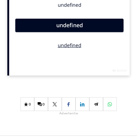
Bureaus
Campagnes
Carriere
Contentmarketing
Craft
Customer Experience
Data & Insights
Design
Digital transformation
Diversiteit
Effectiviteit
0
0
Gedragsverandering
Advertentie
Influencer marketing
Interne communicatie
Martech