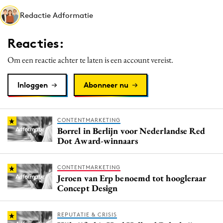
Media
Redactie Adformatie
Merkstrategie
Reacties:
PR
Programmatic
Om een reactie achter te laten is een account vereist.
Purpose Marketing
Inloggen
Abonneer nu
Reputatie & crisis
CONTENTMARKETING
Borrel in Berlijn voor Nederlandse Red
Dot Award-winnaars
CONTENTMARKETING
Jeroen van Erp benoemd tot hoogleraar
Concept Design
REPUTATIE & CRISIS