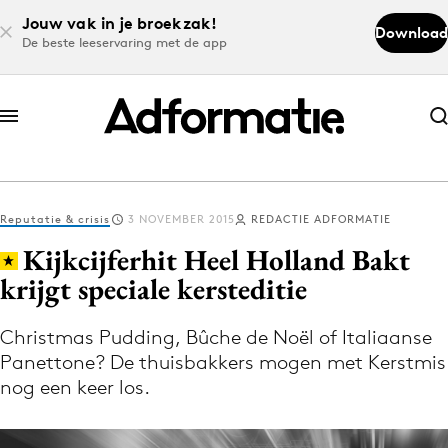
Jouw vak in je broekzak!
Download
De beste leeservaring met de app
Abonneer nu
Abonneer nu
Reputatie & crisis
3 NOVEMBER 2015
REDACTIE ADFORMATIE
Log in
Kijkcijferhit Heel Holland Bakt
krijgt speciale kersteditie
Download de app
Volg het laatste nieuws via de Adformatie
Christmas Pudding, Bûche de Noël of Italiaanse
Panettone? De thuisbakkers mogen met Kerstmis
Nieuws app
nog een keer los.