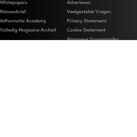
Whitepapers
Adverteren
Nieuwsbrief
Veelgestelde Vragen
Adformatie Academy
Privacy Statement
Volledig Magazine Archief
Cookie Statement
Algemene Voorwaarden
Onze app
Maak Adformatie.nl je
Google-favoriet
Privacyinstellingen
Download de
Adformatie Nieuws App