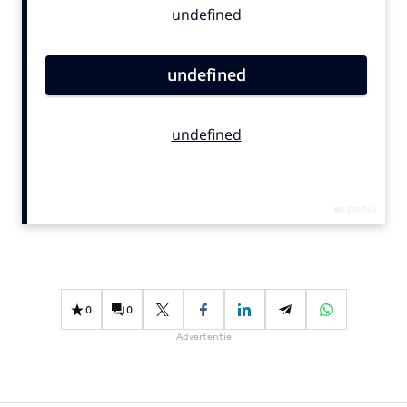
Bureaus
Campagnes
Carriere
Contentmarketing
Craft
Customer Experience
Data & Insights
Design
Digital transformation
Diversiteit
Effectiviteit
0
0
Gedragsverandering
Advertentie
Influencer marketing
Interne communicatie
Martech