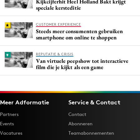
Kijkcijferhit Heel Holland Bakt krijgt
speciale kersteditie
CUSTOMER EXPERIENCE
Steeds meer consumenten gebruiken
smartphone om online te shoppen
REPUTATIE & CRISIS
Van virtuele peepshow tot interactieve
film die je kijkt als een game
Meer Adformatie
Service & Contact
Partners
Contact
Events
Abonneren
Vacatures
Teamabonnementen