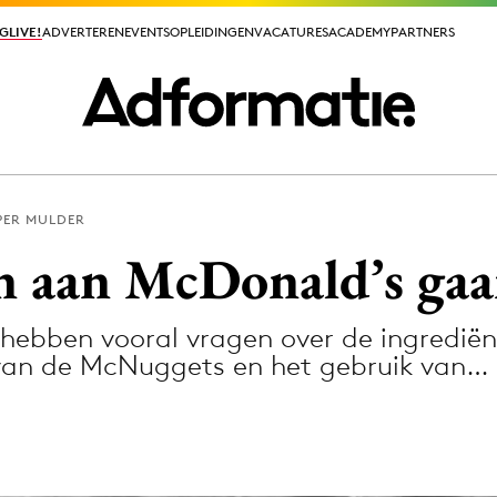
GLIVE!
GLIVE!
ADVERTEREN
ADVERTEREN
EVENTS
EVENTS
OPLEIDINGEN
OPLEIDINGEN
VACATURES
VACATURES
ACADEMY
ACADEMY
PARTNERS
PARTNERS
PER MULDER
ieuws app
n aan McDonald’s gaan
hebben vooral vragen over de ingredië
van de McNuggets en het gebruik van…
Media
ormation
Merkstrategie
PR