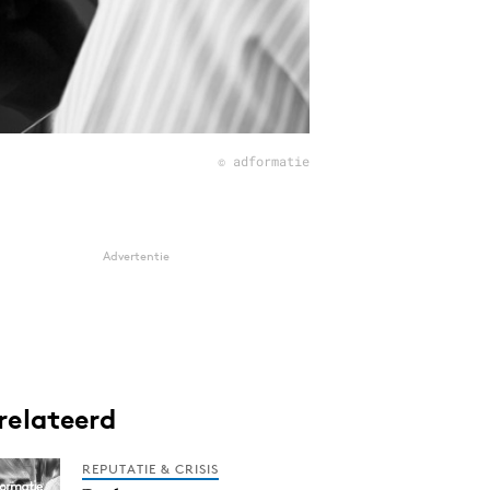
© adformatie
Advertentie
relateerd
REPUTATIE & CRISIS