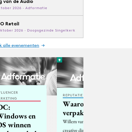
g van de Audio
ktober 2026 · Adformatie
O Retail
oktober 2026 · Doopsgezinde Singelkerk
jk alle evenementen
FLUENCER
REPUTATIE & CRISIS
RKETING
Waarom
DC:
verpakkingsdesign?
Windows en
Willem van Roozendaal,
OS winnen
creative director van