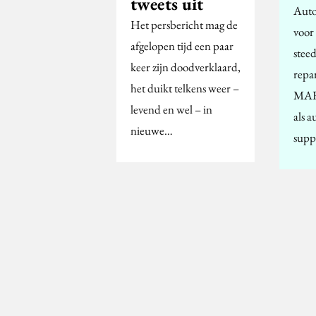
tweets uit
Auto
Het persbericht mag de
voor
afgelopen tijd een paar
stee
keer zijn doodverklaard,
repa
het duikt telkens weer –
MART
levend en wel – in
als 
nieuwe…
supp