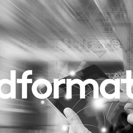
Programmatic
ering
Purpose Marketing
keting
Reputatie & crisis
nicatie