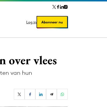
Log in
Log in
Abonneer nu
Abonneer nu
 over vlees
nten van hun