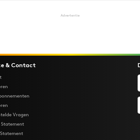
Advertentie
ce & Contact
t
ren
bonnementen
eren
stelde Vragen
y Statement
 Statement