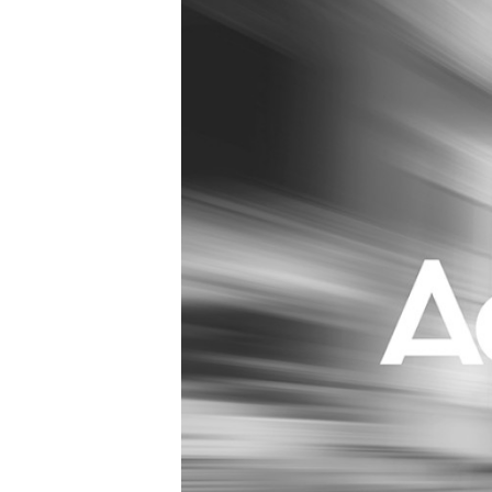
Carriere
Effectiviteit
Contentmarketing
Gedragsverand
Craft
Influencer mar
Customer Experience
Interne commu
Data & Insights
Martech