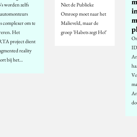
m
's worden zelfs
Niet de Publieke
i
 automonteurs
Omroep moet naar het
m
ds complexer om te
Malieveld, maar de
p
reren. Het
groep 'Habets zegt Ho!'
On
A project dient
ID
augmented reality
An
ort bij het…
ha
Vo
ma
An
do