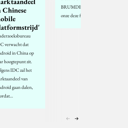
arktaandeel
BRUMDESIGN, stuurde
n Chinese
onze deze foto.
obile
latformstrijd'
derzoeksbureau
C verwacht dat
droid in China op
ar hoogtepunt zit.
lgens IDC zal het
rktaandeel van
droid gaan dalen,
ordat…