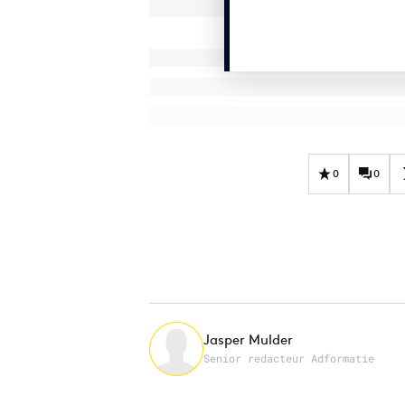
0
0
Jasper Mulder
Senior redacteur Adformatie