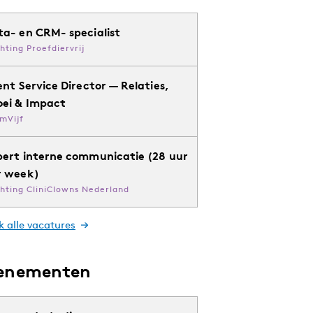
ta- en CRM- specialist
chting Proefdiervrij
ent Service Director — Relaties,
oei & Impact
mVijf
pert interne communicatie (28 uur
r week)
chting CliniClowns Nederland
k alle vacatures
enementen