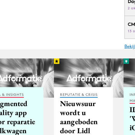
Da
2 o
CM
13 
Beki
 & INSIGHTS
REPUTATIE & CRISIS
IN
MA
gmented
Nieuwsuur
I
ality app
wordt u
'
r reparatie
aangeboden
i
lkwagen
door Lidl