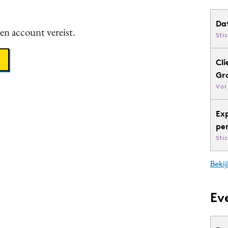
Da
een account vereist.
Sti
Cli
Gr
Vor
Ex
pe
Sti
Bekij
Ev