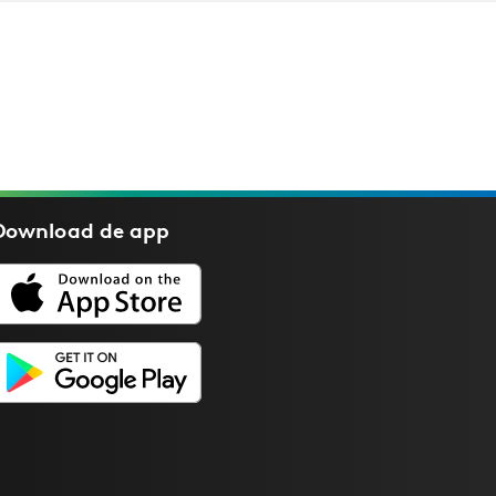
Download de
app