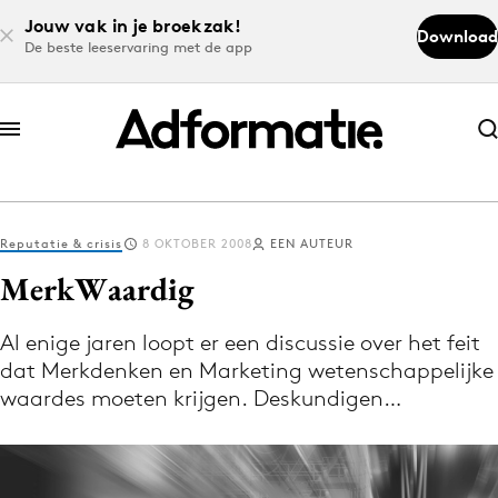
Jouw vak in je broekzak!
Download
De beste leeservaring met de app
Abonneer nu
Abonneer nu
Reputatie & crisis
8 OKTOBER 2008
EEN AUTEUR
Log in
MerkWaardig
Al enige jaren loopt er een discussie over het feit
Download de app
dat Merkdenken en Marketing wetenschappelijke
Volg het laatste nieuws via de Adformatie
waardes moeten krijgen. Deskundigen…
Nieuws app