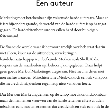
Een auteur
Bureaus
Campagnes
Marketing moet berekenbaar zijn volgens de harde cijferaars. Maar er
Carriere
is iets bijzonders gaande, de wereld van de harde cijfers is op haar gat
Contentmarketing
gegaan. De hardefeitenbestuurders vallen hard door hun eigen
Craft
feitenmand.
Customer Experience
De financiële wereld waar ik het voornamelijk over heb staat daarin
Data & Insights
niet alleen, kijk naar de uitzenders, verzekeringen,
Design
handelsmaatschappijen en befaamde Merken zoals Shell. Al die
Digital transformation
roepers van de waarheden zijn behoorlijk uitgegleden. Daar helpt
Diversiteit
geen goede Merk of Marketingstrategie aan. Niet met harde en niet
met zachte waarden. Misschien is het Merkvak toch een tak van sport
Effectiviteit
die met rechtlijnig denken regelmatig niets van doen heeft.
Gedragsverandering
Influencer marketing
Dat Merk en Marketingdenken op de schop moet is onontkoombaar
Interne communicatie
maar de mannen en vrouwen van de harde feiten en cijfers zouden
misschien eens moeten erkennen dat creativiteit en visie een plek in de
Martech