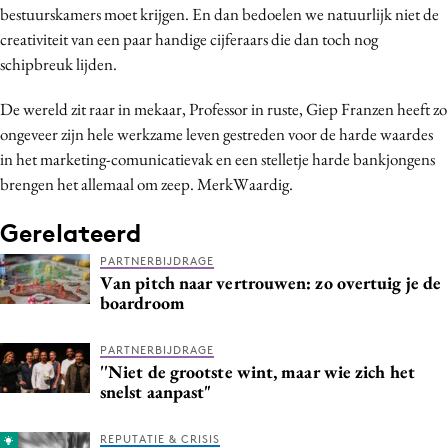
bestuurskamers moet krijgen. En dan bedoelen we natuurlijk niet de
Media
creativiteit van een paar handige cijferaars die dan toch nog
Merkstrategie
schipbreuk lijden.
PR
De wereld zit raar in mekaar, Professor in ruste, Giep Franzen heeft zo
Programmatic
ongeveer zijn hele werkzame leven gestreden voor de harde waardes
Purpose Marketing
in het marketing-comunicatievak en een stelletje harde bankjongens
Reputatie & crisis
brengen het allemaal om zeep. MerkWaardig.
Gerelateerd
PARTNERBIJDRAGE
Van pitch naar vertrouwen: zo overtuig je de
boardroom
PARTNERBIJDRAGE
''Niet de grootste wint, maar wie zich het
snelst aanpast"
REPUTATIE & CRISIS