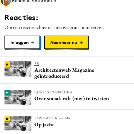
Redactie Adformatie
Media
Merkstrategie
Reacties:
PR
Om een reactie achter te laten is een account vereist.
Programmatic
Purpose Marketing
Inloggen
Abonneer nu
Reputatie & crisis
PR
Architectenweb Magazine
geïntroduceerd
CONTENTMARKETING
Over smaak valt (niet) te twisten
REPUTATIE & CRISIS
Op jacht