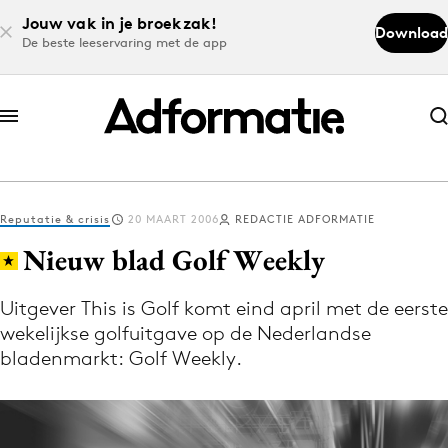
Jouw vak in je broekzak!
Download
De beste leeservaring met de app
Abonneer nu
Abonneer nu
Reputatie & crisis
20 MAART 2006
REDACTIE ADFORMATIE
Log in
Nieuw blad Golf Weekly
Uitgever This is Golf komt eind april met de eerste
Download de app
wekelijkse golfuitgave op de Nederlandse
Volg het laatste nieuws via de Adformatie
bladenmarkt: Golf Weekly.
Nieuws app