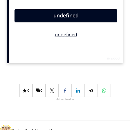
Bureaus
Campagnes
Carriere
Contentmarketing
Craft
Customer Experience
Data & Insights
Design
Digital transformation
Diversiteit
0
0
Effectiviteit
Advertentie
Gedragsverandering
Influencer marketing
Interne communicatie
Martech