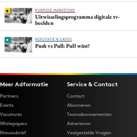
PURPOSE MARKETING
Uitwisselingsprogramma digitale tv-
beelden
REPUTATIE & CRISIS
Push vs Pull: Pull wint!
Meer Adformatie
Service & Contact
Partners
Contact
Events
Abonneren
Vacatures
Teamabonnementen
Whitepapers
Adverteren
Nieuwsbrief
Veelgestelde Vragen