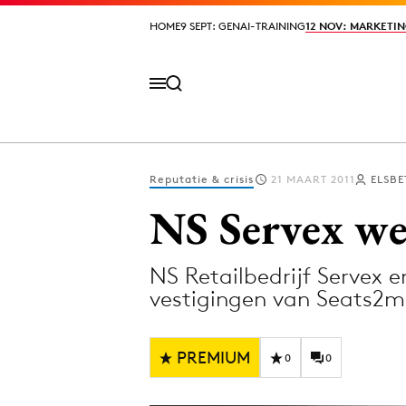
HOME
HOME
9 SEPT: GENAI-TRAINING
9 SEPT: GENAI-TRAINING
12 NOV: MARKETIN
12 NOV: MARKETIN
Reputatie & crisis
21 MAART 2011
ELSBE
Volg het laatste nieuws via de Adformatie N
NS Servex we
NS Retailbedrijf Servex
Topics
vestigingen van Seats2m
Artificial Intelligence
Design
Bureaus
Digital transf
PREMIUM
0
0
Campagnes
Diversiteit