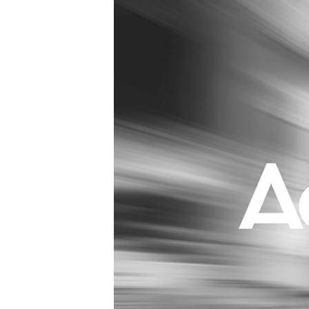
Carriere
Effectiviteit
Contentmarketing
Gedragsverand
Craft
Influencer mar
Customer Experience
Interne commu
Data & Insights
Martech