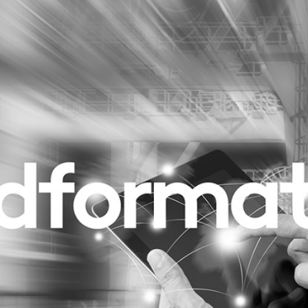
Programmatic
ering
Purpose Marketing
keting
Reputatie & crisis
nicatie