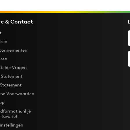
ce & Contact
t
ren
bonnementen
eren
stelde Vragen
y Statement
 Statement
ne Voorwaarden
pp
dformatie.nl je
-favoriet
instellingen