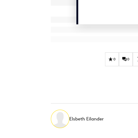
0
0
Elsbeth Eilander