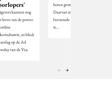
oorlopers'
horen grote blunders.
tgevers kunnen nog
Daarvan zijn veel
t leren van de porno-
beroemde voorbeelden
 online
te…
kerindustrie, zo bleek
andag op de Ad
nday van de Vea.