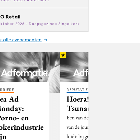
O Retail
oktober 2026 · Doopsgezinde Singelkerk
jk alle evenementen
RRIERE
REPUTATIE & CRISIS
ea Ad
Hoera! Een
onday:
Tsunami!
Porno- en
Een van de basiswetten
okerindustrie
van de journalistiek
ijn
luidt: bij grote rampen