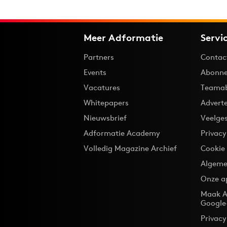
Meer Adformatie
Servi
Partners
Contac
Events
Abonne
Vacatures
Teama
Whitepapers
Advert
Nieuwsbrief
Veelge
Adformatie Academy
Privac
Volledig Magazine Archief
Cookie
Algeme
Onze a
Maak A
Google
Privacy