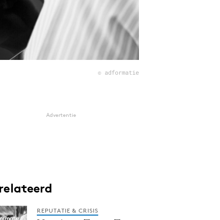
© adformatie
Advertentie
relateerd
REPUTATIE & CRISIS