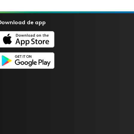
Download de
app