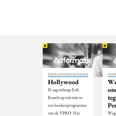
GEDRAGSVERANDERING
GED
Hollywood
We
on
Ik zag onlangs Erik
te
Kessels op televisie in
Pe
een boekenprogramma
van de VPRO. Het
Wege