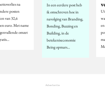
v
ettoverlies na
In een eerdere post heb
ondere posten
Ui
ik omschreven hoe in
den van 32,6
wa
navolging van Branding,
oen euro. Met name
en
Bonding, Buzzing en
egenvallende omzet
po
Building, in de
gratis…
ma
betekeniseconomie
Mo
Being opmars…
Advertentie