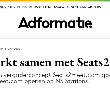
GLIVE!
GLIVE!
ADVERTEREN
ADVERTEREN
EVENTS
EVENTS
OPLEIDINGEN
OPLEIDINGEN
VACATURES
VACATURES
ACADEMY
ACADEMY
PARTNERS
PARTNERS
TH EILANDER
ieuws app
rkt samen met Seats
 en vergaderconcept Seats2meet.com gaa
eet.com openen op NS Stations.
Media
ormation
Merkstrategie
PR