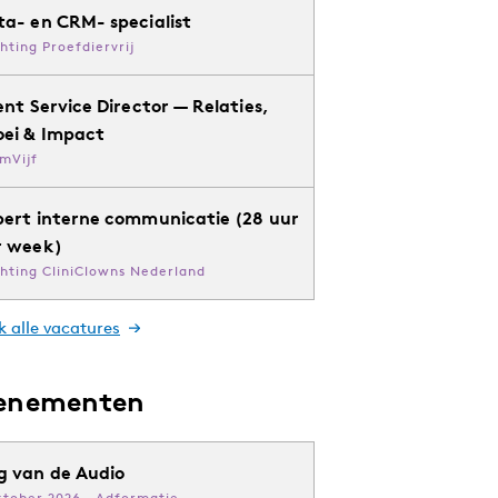
ta- en CRM- specialist
chting Proefdiervrij
ent Service Director — Relaties,
oei & Impact
mVijf
pert interne communicatie (28 uur
r week)
chting CliniClowns Nederland
k alle vacatures
enementen
g van de Audio
ktober 2026 · Adformatie