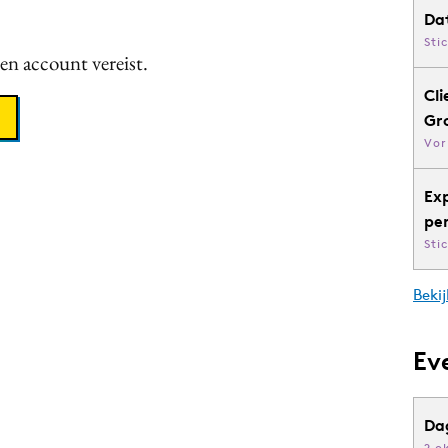
Da
Sti
een account vereist.
Cli
Gr
Vor
Ex
pe
Sti
Bekij
Ev
Da
2 o