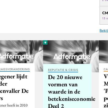
CM
13 
Beki
RAGSVERANDERING
CA
REPUTATIE & CRISIS
gener lijdt
V
De 20 nieuwe
der
M
vormen van
genvaller De
'
waarde in de
rs
p
betekeniseconomie
z
Deel 2
ner heeft in 2010