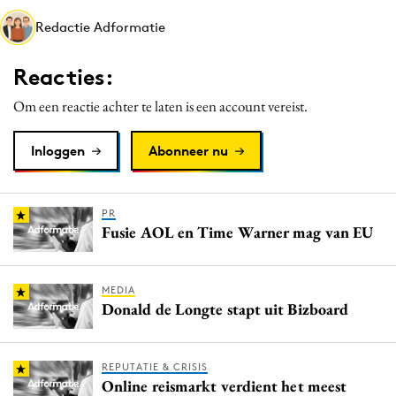
Media
Redactie Adformatie
Merkstrategie
Reacties:
PR
Programmatic
Om een reactie achter te laten is een account vereist.
Purpose Marketing
Inloggen
Abonneer nu
Reputatie & crisis
PR
Fusie AOL en Time Warner mag van EU
MEDIA
Donald de Longte stapt uit Bizboard
REPUTATIE & CRISIS
Online reismarkt verdient het meest