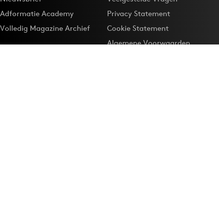
Adformatie Academy
Privacy Statement
Volledig Magazine Archief
Cookie Statement
Algemene Voorwaarden
Onze app
Maak Adformatie.nl je
Google-favoriet
Privacyinstellingen
Download de
Adformatie Nieuws App