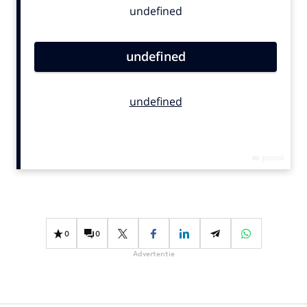
Bureaus
Campagnes
Carriere
Contentmarketing
Craft
Customer Experience
Data & Insights
Design
Digital transformation
Diversiteit
Effectiviteit
0
0
Gedragsverandering
Advertentie
Influencer marketing
Interne communicatie
Martech