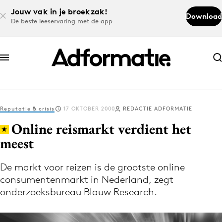
Jouw vak in je broekzak!
Download
De beste leeservaring met de app
Abonneer nu
Abonneer nu
Reputatie & crisis
17 OKTOBER 2000
REDACTIE ADFORMATIE
Log in
Online reismarkt verdient het
meest
Download de app
Volg het laatste nieuws via de Adformatie
De markt voor reizen is de grootste online
consumentenmarkt in Nederland, zegt
Nieuws app
onderzoeksbureau Blauw Research.