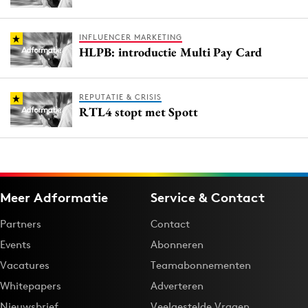
INFLUENCER MARKETING
HLPB: introductie Multi Pay Card
REPUTATIE & CRISIS
RTL4 stopt met Spott
Meer Adformatie
Service & Contact
Partners
Contact
Events
Abonneren
Vacatures
Teamabonnementen
Whitepapers
Adverteren
Nieuwsbrief
Veelgestelde Vragen