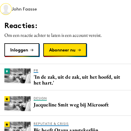
Media
John Faasse
Merkstrategie
Reacties:
PR
Programmatic
Om een reactie achter te laten is een account vereist.
Purpose Marketing
Inloggen
Abonneer nu
Reputatie & crisis
PR
'In de zak, uit de zak, uit het hoofd, uit
het hart.'
DESIGN
Jacqueline Smit weg bij Microsoft
REPUTATIE & CRISIS
Bic heeft Otazu aanstekerlijn