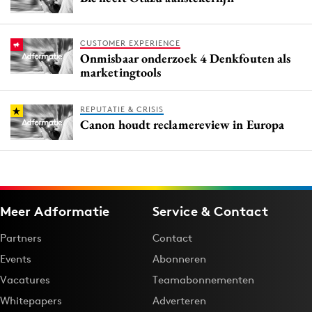
CUSTOMER EXPERIENCE
Onmisbaar onderzoek 4 Denkfouten als
marketingtools
REPUTATIE & CRISIS
Canon houdt reclamereview in Europa
Meer Adformatie
Service & Contact
Partners
Contact
Events
Abonneren
Vacatures
Teamabonnementen
Whitepapers
Adverteren