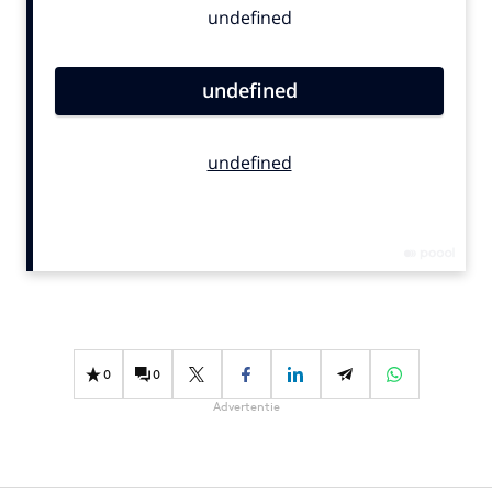
Bureaus
Campagnes
Carriere
Contentmarketing
Craft
Customer Experience
Data & Insights
Design
Digital transformation
Diversiteit
Effectiviteit
0
0
Gedragsverandering
Advertentie
Influencer marketing
Interne communicatie
Martech