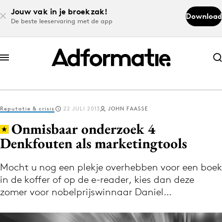
Jouw vak in je broekzak!
Download
De beste leeservaring met de app
Abonneer nu
Abonneer nu
Reputatie & crisis
22 JULI 2013
JOHN FAASSE
Log in
Onmisbaar onderzoek 4
Denkfouten als marketingtools
Download de app
Volg het laatste nieuws via de Adformatie
Mocht u nog een plekje overhebben voor een boek
in de koffer of op de e-reader, kies dan deze
Nieuws app
zomer voor nobelprijswinnaar Daniel…