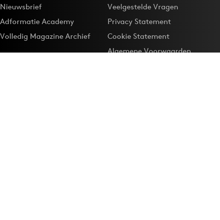
Nieuwsbrief
Veelgestelde Vragen
Adformatie Academy
Privacy Statement
Volledig Magazine Archief
Cookie Statement
Algemene Voorwaarden
Onze app
Maak Adformatie.nl je
Google-favoriet
Privacyinstellingen
Download de
Adformatie Nieuws App