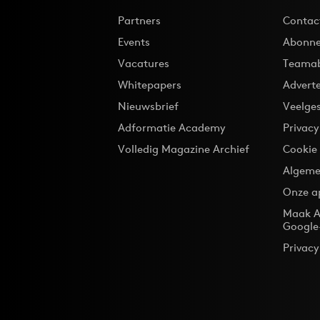
Partners
Contac
Events
Abonne
Vacatures
Teama
Whitepapers
Advert
Nieuwsbrief
Veelge
Adformatie Academy
Privac
Volledig Magazine Archief
Cookie
Algeme
Onze a
Maak A
Google
Privacy