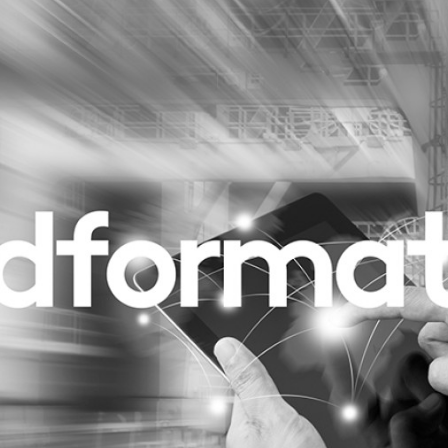
Programmatic
ering
Purpose Marketing
keting
Reputatie & crisis
nicatie