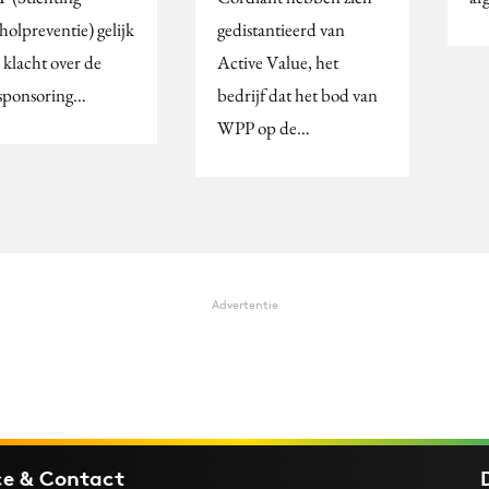
holpreventie) gelijk
gedistantieerd van
 klacht over de
Active Value, het
tsponsoring…
bedrijf dat het bod van
WPP op de…
Advertentie
ce & Contact