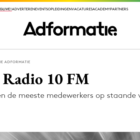
GLIVE!
GLIVE!
ADVERTEREN
ADVERTEREN
EVENTS
EVENTS
OPLEIDINGEN
OPLEIDINGEN
VACATURES
VACATURES
ACADEMY
ACADEMY
PARTNERS
PARTNERS
IE ADFORMATIE
ieuws app
j Radio 10 FM
ren de meeste medewerkers op staande 
Media
ormation
Merkstrategie
PR