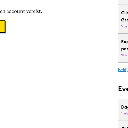
een account vereist.
Cli
Gr
Vor
Ex
pe
Sti
Bekij
Ev
Da
1 o