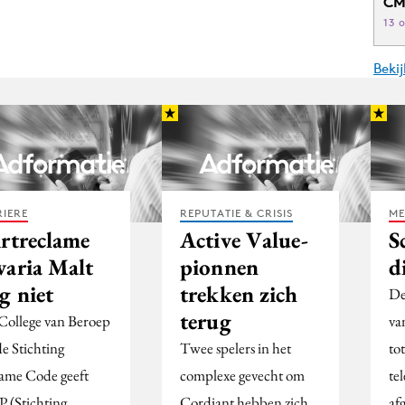
CM
13 
Beki
IERE
REPUTATIE & CRISIS
ME
irtreclame
Active Value-
S
varia Malt
pionnen
d
g niet
trekken zich
De
terug
College van Beroep
va
de Stichting
Twee spelers in het
to
ame Code geeft
complexe gevecht om
te
 (Stichting
Cordiant hebben zich
afg