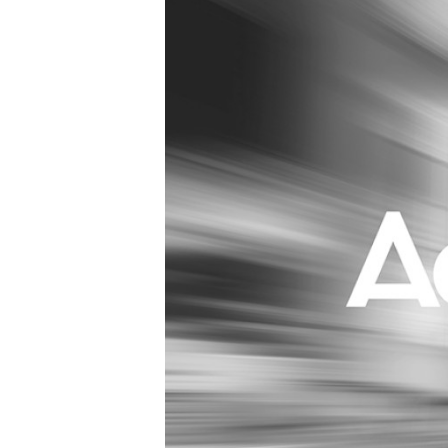
Carriere
Effectiviteit
Contentmarketing
Gedragsverand
Craft
Influencer mar
Customer Experience
Interne commu
Data & Insights
Martech