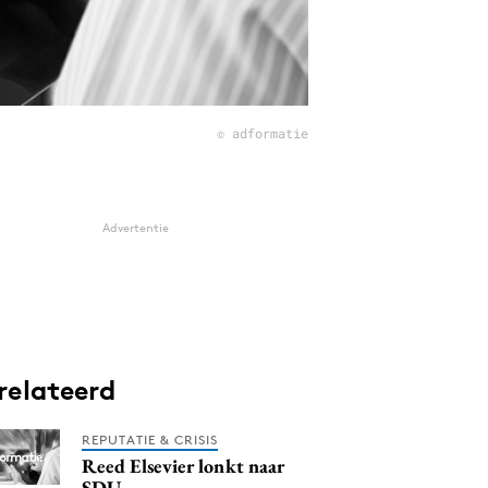
© adformatie
Advertentie
relateerd
REPUTATIE & CRISIS
Reed Elsevier lonkt naar
SDU