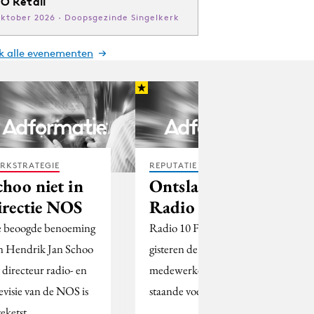
O Retail
oktober 2026 · Doopsgezinde Singelkerk
jk alle evenementen
RKSTRATEGIE
REPUTATIE & CRISIS
choo niet in
Ontslagen bij
irectie NOS
Radio 10 FM
 beoogde benoeming
Radio 10 FM heeft
n Hendrik Jan Schoo
gisteren de meeste
t directeur radio- en
medewerkers op
levisie van de NOS is
staande voet ontslagen.
eketst.