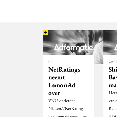
PR
CARR
NetRatings
Sh
neemt
Ba
LemonAd
ma
over
Het 
VNU-onderdeel
van 
Nielsen//NetRatings
Recl
heeft met de overname
STAP