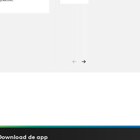
Download de
app