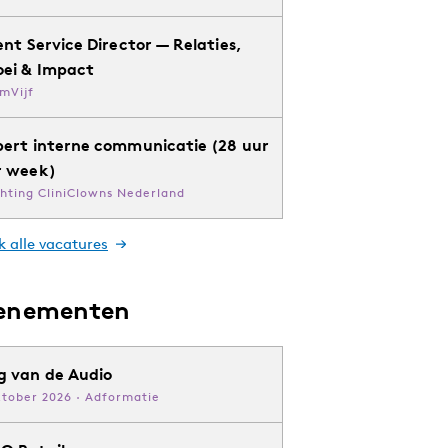
ent Service Director — Relaties,
oei & Impact
mVijf
pert interne communicatie (28 uur
r week)
chting CliniClowns Nederland
k alle vacatures
enementen
g van de Audio
ktober 2026 · Adformatie