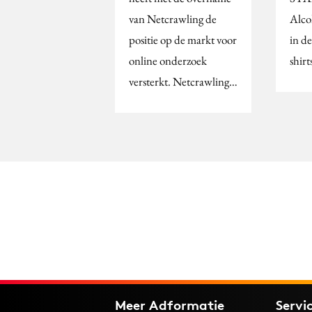
van Netcrawling de
Alco
positie op de markt voor
in de
online onderzoek
shir
versterkt. Netcrawling…
Meer Adformatie
Servi