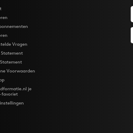
t
ren
bonnementen
eren
stelde Vragen
y Statement
 Statement
ne Voorwaarden
pp
dformatie.nl je
-favoriet
instellingen