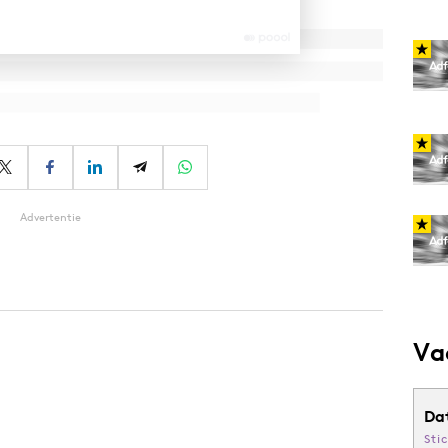
Advertentie
Va
Da
Sti