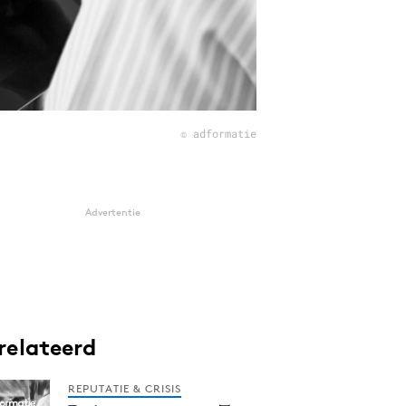
© adformatie
Advertentie
relateerd
REPUTATIE & CRISIS