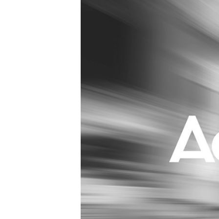
Carriere
Effectiviteit
Contentmarketing
Gedragsverand
Craft
Influencer mar
Customer Experience
Interne commu
Data & Insights
Martech