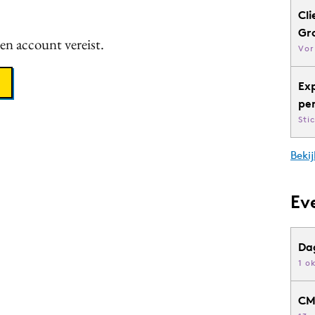
Cli
Gr
een account vereist.
Vor
Ex
pe
Sti
Bekij
Ev
Da
1 o
CM