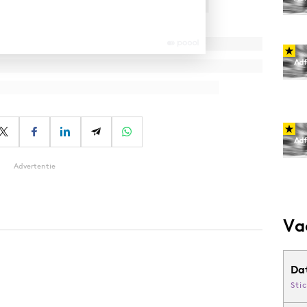
Advertentie
Va
Da
Sti