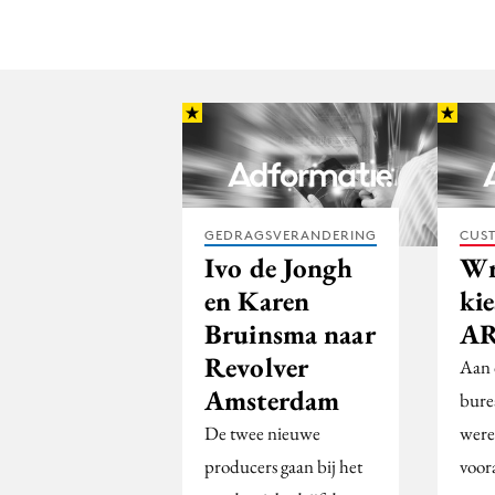
GEDRAGSVERANDERING
CUST
Ivo de Jongh
Wr
en Karen
ki
Bruinsma naar
AR
Revolver
Aan 
Amsterdam
bure
De twee nieuwe
were
producers gaan bij het
voor