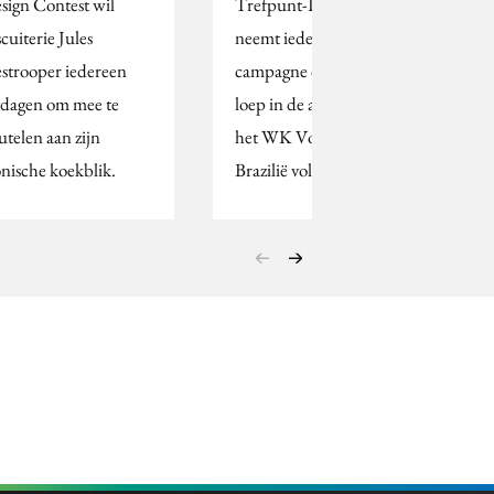
sign Contest wil
Trefpunt-PRISM
cuiterie Jules
neemt iedere week een
strooper iedereen
campagne onder de
tdagen om mee te
loep in de aanloop naar
eutelen aan zijn
het WK Voetbal in
onische koekblik.
Brazilië volgens het…