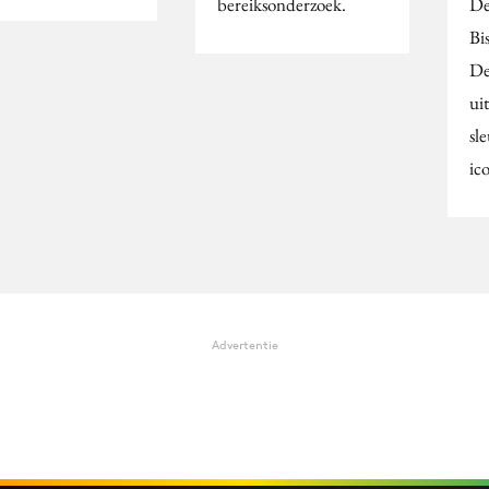
bereiksonderzoek.
De
Bis
De
ui
sl
ic
Advertentie