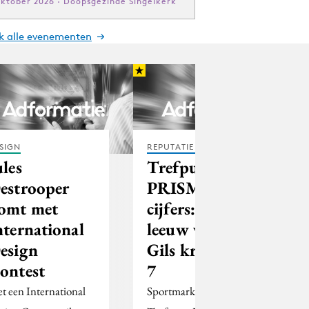
oktober 2026 · Doopsgezinde Singelkerk
jk alle evenementen
SIGN
REPUTATIE & CRISIS
ules
Trefpunt-
estrooper
PRISM geeft
omt met
cijfers: de
nternational
leeuw van Van
esign
Gils krijgt een
ontest
7
t een International
Sportmarketingbureau