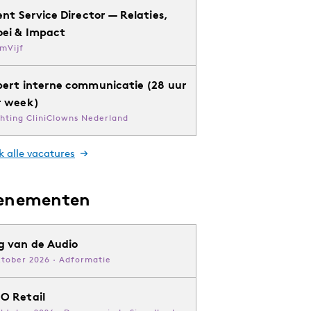
ent Service Director — Relaties,
oei & Impact
mVijf
pert interne communicatie (28 uur
r week)
chting CliniClowns Nederland
k alle vacatures
enementen
g van de Audio
ktober 2026 · Adformatie
O Retail