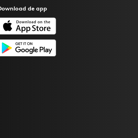
Download de
app