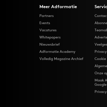
Meer Adformatie
Servi
Partners
Contac
Events
Abonne
Vacatures
Teama
Whitepapers
Advert
Nieuwsbrief
Veelge
Adformatie Academy
Privac
Volledig Magazine Archief
Cookie
Algeme
Onze a
Maak A
Google
Privacy