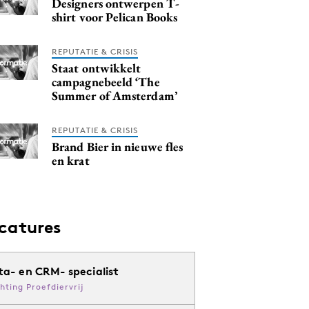
Designers ontwerpen T-
shirt voor Pelican Books
REPUTATIE & CRISIS
Staat ontwikkelt
campagnebeeld ‘The
Summer of Amsterdam’
REPUTATIE & CRISIS
Brand Bier in nieuwe fles
en krat
catures
ta- en CRM- specialist
chting Proefdiervrij