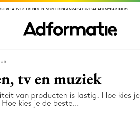
GLIVE!
GLIVE!
ADVERTEREN
ADVERTEREN
EVENTS
EVENTS
OPLEIDINGEN
OPLEIDINGEN
VACATURES
VACATURES
ACADEMY
ACADEMY
PARTNERS
PARTNERS
EUR
ieuws app
n, tv en muziek
eit van producten is lastig. Hoe kies je
Hoe kies je de beste…
Media
ormation
Merkstrategie
PR