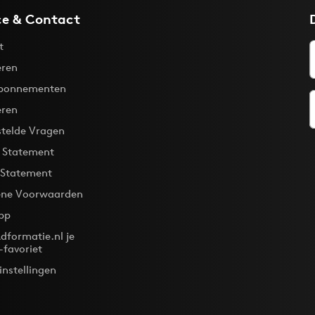
ce & Contact
t
ren
bonnementen
eren
stelde Vragen
y Statement
 Statement
ne Voorwaarden
pp
dformatie.nl je
-favoriet
instellingen