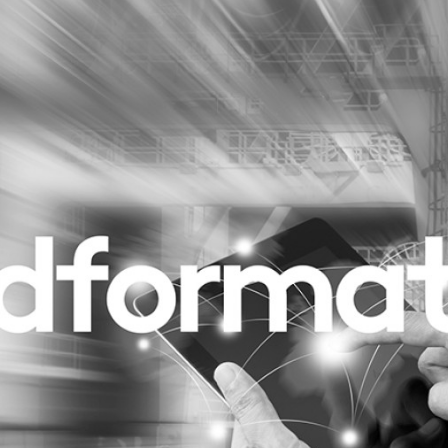
Programmatic
ering
Purpose Marketing
keting
Reputatie & crisis
nicatie