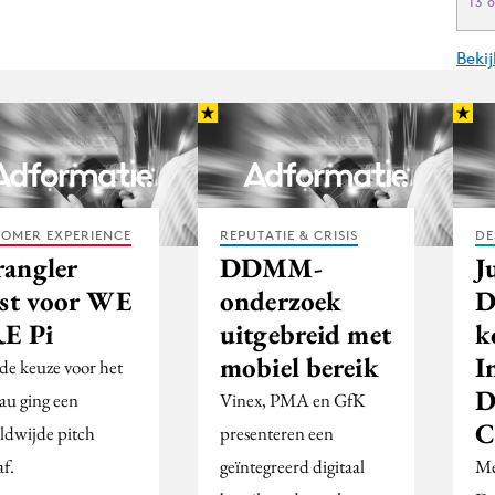
13 
Beki
OMER EXPERIENCE
REPUTATIE & CRISIS
DE
angler
DDMM-
J
est voor WE
onderzoek
D
E Pi
uitgebreid met
k
mobiel bereik
I
de keuze voor het
D
au ging een
Vinex, PMA en GfK
C
ldwijde pitch
presenteren een
af.
geïntegreerd digitaal
Me