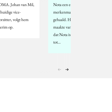
MA. Johan van Mil,
Nota een echte
 huidige vice-
merkenman in huis
orzitter, volgt hem
gehaald. Het concern
terim op.
maakte vandaag bekend
dat Nota is benoemd
tot…