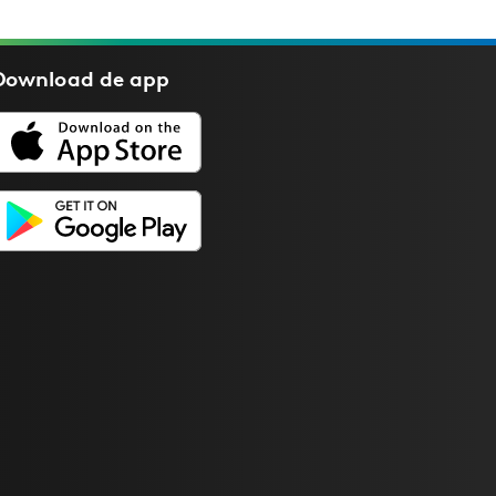
Download de
app