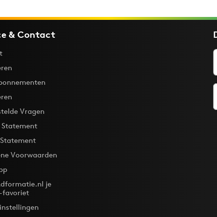
ce & Contact
t
ren
bonnementen
eren
stelde Vragen
y Statement
 Statement
ne Voorwaarden
pp
dformatie.nl je
-favoriet
instellingen