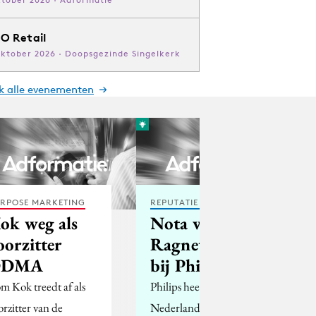
O Retail
oktober 2026 · Doopsgezinde Singelkerk
jk alle evenementen
RPOSE MARKETING
REPUTATIE & CRISIS
ok weg als
Nota volgt
oorzitter
Ragnetti op
DDMA
bij Philips
m Kok treedt af als
Philips heeft met de
orzitter van de
Nederlander Pieter