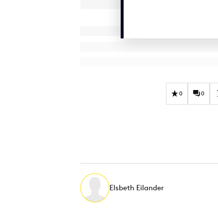
0
0
Elsbeth Eilander