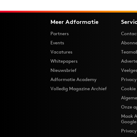
Meer Adformatie
Servi
Partners
Contac
Events
Abonne
Vacatures
Teama
Whitepapers
Advert
Nieuwsbrief
Veelge
Adformatie Academy
Privac
Volledig Magazine Archief
Cookie
Algeme
Onze a
Maak A
Google
Privacy