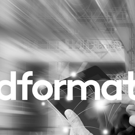
Programmatic
ering
Purpose Marketing
keting
Reputatie & crisis
nicatie