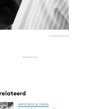
© adformatie
Advertentie
relateerd
REPUTATIE & CRISIS