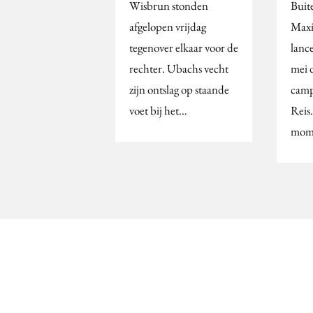
Wisbrun stonden
Buit
afgelopen vrijdag
Maxi
tegenover elkaar voor de
lanc
rechter. Ubachs vecht
mei 
zijn ontslag op staande
camp
voet bij het…
Reis
mom