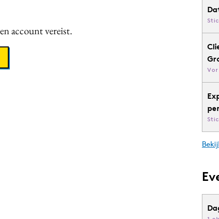
Da
Sti
een account vereist.
Cli
Gr
Vor
Ex
pe
Sti
Bekij
Ev
Da
1 o