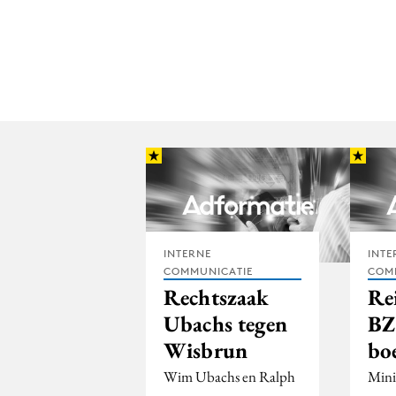
INTERNE
INTE
COMMUNICATIE
COM
Rechtszaak
Re
Ubachs tegen
BZ
Wisbrun
bo
Wim Ubachs en Ralph
Mini