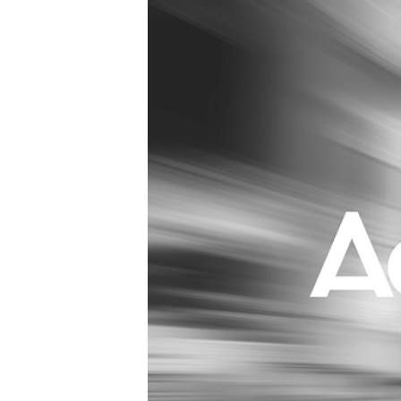
Carriere
Effectiviteit
Contentmarketing
Gedragsverand
Craft
Influencer mar
Customer Experience
Interne commu
Data & Insights
Martech