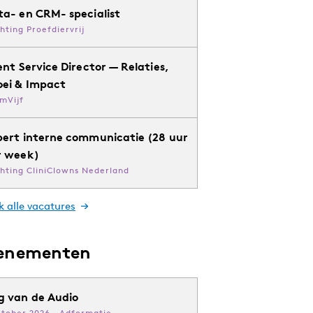
ta- en CRM- specialist
chting Proefdiervrij
ent Service Director — Relaties,
oei & Impact
mVijf
pert interne communicatie (28 uur
r week)
chting CliniClowns Nederland
k alle vacatures
enementen
g van de Audio
ktober 2026 · Adformatie