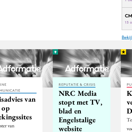
CM
13 
Beki
RNE
REPUTATIE & CRISIS
PU
MUNICATIE
NRC Media
K
isadvies van
stopt met TV,
v
 op
blad en
ekingssites
Engelstalige
To
ster van
website
vo