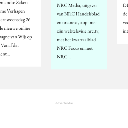
enlandse Zaken
NRC Media, uitgever
DD
me Verhagen
van NRC Handelsblad
de
eert woensdag 26
en nrc.next, stopt met
vo
de nieuwe online
zijn webtelevisie nrc.tv,
in
agne van Wijs op
met het kwartaalblad
. Vanaf dat
NRC Focus en met
ent…
NRC…
Advertentie