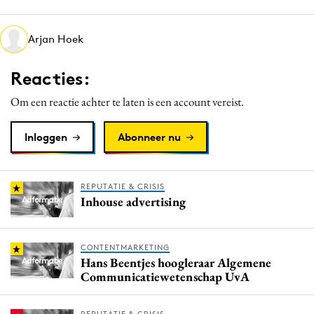
Media
Merkstrategie
Arjan Hoek
PR
Reacties:
Programmatic
Purpose Marketing
Om een reactie achter te laten is een account vereist.
Reputatie & crisis
Inloggen
Abonneer nu
REPUTATIE & CRISIS
Inhouse advertising
CONTENTMARKETING
Hans Beentjes hoogleraar Algemene
Communicatiewetenschap UvA