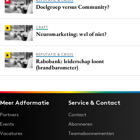
REPUTATIE & CRISIS
Doelgroep versus Community?
CRAFT
Neuromarketing: wel of niet?
REPUTATIE & CRISIS
Rabobank: leiderschap loont
(brandbarometer)
Meer Adformatie
Service & Contact
Partners
Contact
Events
Abonneren
Vacatures
Teamabonnementen