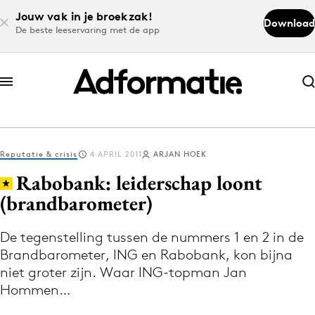
Jouw vak in je broekzak!
Download
De beste leeservaring met de app
Abonneer nu
Abonneer nu
Reputatie & crisis
4 APRIL 2011
ARJAN HOEK
Log in
Rabobank: leiderschap loont
(brandbarometer)
Download de app
Volg het laatste nieuws via de Adformatie
De tegenstelling tussen de nummers 1 en 2 in de
Brandbarometer, ING en Rabobank, kon bijna
Nieuws app
niet groter zijn. Waar ING-topman Jan
Hommen…