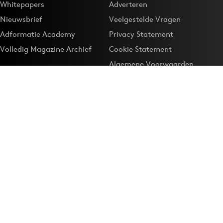
Whitepapers
Adverteren
Nieuwsbrief
Veelgestelde Vragen
Adformatie Academy
Privacy Statement
Volledig Magazine Archief
Cookie Statement
Algemene Voorwaarden
Onze app
Maak Adformatie.nl je
Google-favoriet
Privacyinstellingen
Download de
Adformatie Nieuws App