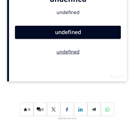
Bureaus
Campagnes
Carriere
Contentmarketing
Craft
Customer Experience
Data & Insights
Design
Digital transformation
Diversiteit
Effectiviteit
Gedragsverandering
0
0
Influencer marketing
Advertentie
Interne communicatie
Martech