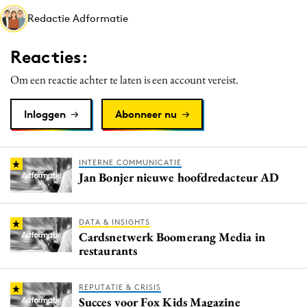
Media
Redactie Adformatie
Merkstrategie
Reacties:
PR
Programmatic
Om een reactie achter te laten is een account vereist.
Purpose Marketing
Inloggen
Abonneer nu
Reputatie & crisis
INTERNE COMMUNICATIE
Jan Bonjer nieuwe hoofdredacteur AD
DATA & INSIGHTS
Cardsnetwerk Boomerang Media in
restaurants
REPUTATIE & CRISIS
Succes voor Fox Kids Magazine