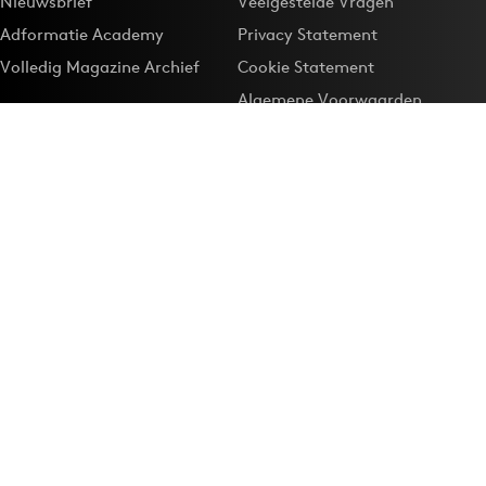
Nieuwsbrief
Veelgestelde Vragen
Adformatie Academy
Privacy Statement
Volledig Magazine Archief
Cookie Statement
Algemene Voorwaarden
Onze app
Maak Adformatie.nl je
Google-favoriet
Privacyinstellingen
Download de
Adformatie Nieuws App