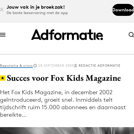
Jouw vak in je broekzak!
Download
De beste leeservaring met de app
Abonneer nu
Abonneer nu
Reputatie & crisis
28 SEPTEMBER 2003
REDACTIE ADFORMATIE
Log in
Succes voor Fox Kids Magazine
Het Fox Kids Magazine, in december 2002
Download de app
geïntroduceerd, groeit snel. Inmiddels telt
Volg het laatste nieuws via de Adformatie
tijdschrift ruim 15.000 abonnees en daarnaast
Nieuws app
bereikte…