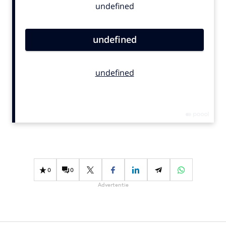
Bureaus
Campagnes
Carriere
Contentmarketing
Craft
Customer Experience
Data & Insights
Design
Digital transformation
Diversiteit
Effectiviteit
0
0
Gedragsverandering
Advertentie
Influencer marketing
Interne communicatie
Martech