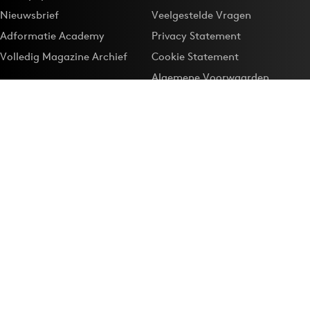
Nieuwsbrief
Veelgestelde Vragen
Adformatie Academy
Privacy Statement
Volledig Magazine Archief
Cookie Statement
Algemene Voorwaarden
Onze app
Maak Adformatie.nl je
Google-favoriet
Privacyinstellingen
Download de
Adformatie Nieuws App