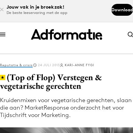
Jouw vak in je broekzak!
Download
De beste leeservaring met de app
Abonneer nu
Abonneer nu
Reputatie & crisis
24 JULI 2013
KARI-ANNE FYGI
Log in
(Top of Flop) Verstegen &
vegetarische gerechten
Download de app
Volg het laatste nieuws via de Adformatie
Kruidenmixen voor vegetarische gerechten, slaan
die aan? MarketResponse onderzocht het voor
Nieuws app
Tijdschrift voor Marketing.