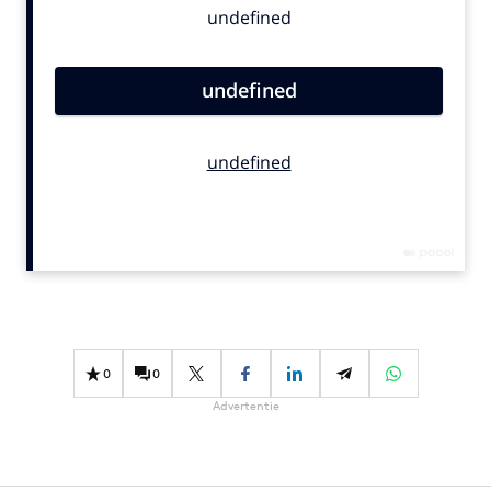
Bureaus
Campagnes
Carriere
Contentmarketing
Craft
Customer Experience
Data & Insights
Design
Digital transformation
Diversiteit
Effectiviteit
0
0
Gedragsverandering
Advertentie
Influencer marketing
Interne communicatie
Martech