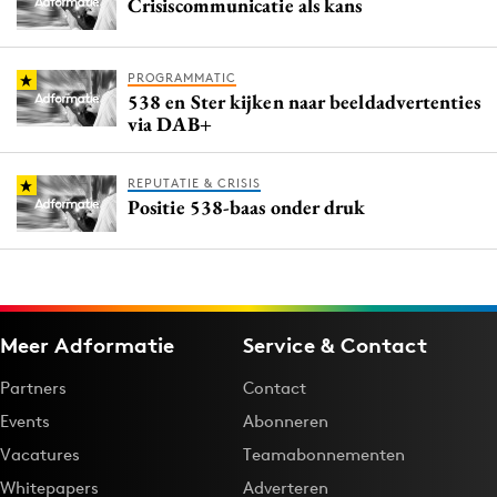
Crisiscommunicatie als kans
PROGRAMMATIC
538 en Ster kijken naar beeldadvertenties
via DAB+
REPUTATIE & CRISIS
Positie 538-baas onder druk
Meer Adformatie
Service & Contact
Partners
Contact
Events
Abonneren
Vacatures
Teamabonnementen
Whitepapers
Adverteren