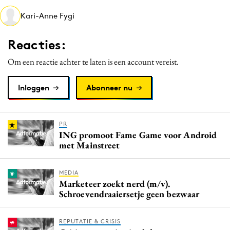
Media
Kari-Anne Fygi
Merkstrategie
Reacties:
PR
Programmatic
Om een reactie achter te laten is een account vereist.
Purpose Marketing
Inloggen
Abonneer nu
Reputatie & crisis
PR
ING promoot Fame Game voor Android
met Mainstreet
MEDIA
Marketeer zoekt nerd (m/v).
Schroevendraaiersetje geen bezwaar
REPUTATIE & CRISIS