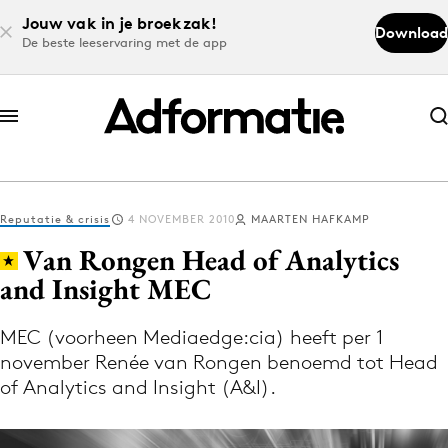
Jouw vak in je broekzak!
Download
De beste leeservaring met de app
Abonneer nu
Abonneer nu
Reputatie & crisis
4 NOVEMBER 2010
MAARTEN HAFKAMP
Log in
Van Rongen Head of Analytics
and Insight MEC
Download de app
Volg het laatste nieuws via de Adformatie
MEC (voorheen Mediaedge:cia) heeft per 1
november Renée van Rongen benoemd tot Head
Nieuws app
of Analytics and Insight (A&I).