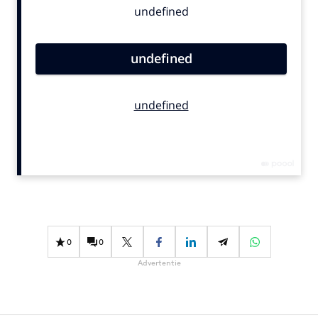
Bureaus
Campagnes
Carriere
Contentmarketing
Craft
Customer Experience
Data & Insights
Design
Digital transformation
Diversiteit
Effectiviteit
0
0
Gedragsverandering
Advertentie
Influencer marketing
Interne communicatie
Martech