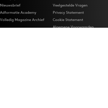
Nieuwsbrief
Veelgestelde Vragen
Adformatie Academy
Privacy Statement
Volledig Magazine Archief
Cookie Statement
Algemene Voorwaarden
Onze app
Maak Adformatie.nl je
Google-favoriet
Privacyinstellingen
Download de
Adformatie Nieuws App