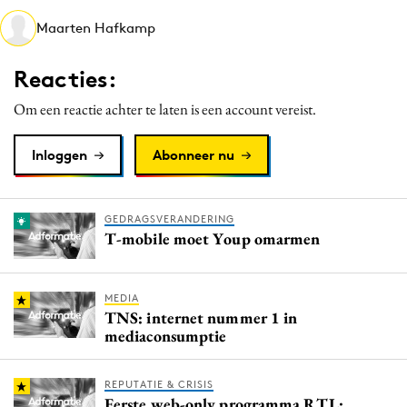
Media
Maarten Hafkamp
Merkstrategie
Reacties:
PR
Programmatic
Om een reactie achter te laten is een account vereist.
Purpose Marketing
Inloggen
Abonneer nu
Reputatie & crisis
GEDRAGSVERANDERING
T-mobile moet Youp omarmen
MEDIA
TNS: internet nummer 1 in
mediaconsumptie
REPUTATIE & CRISIS
Eerste web-only programma RTL: