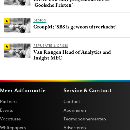
'Gooische Frieten'
DESIGN
GroupM: ‘SBS is gewoon uitverkocht’
REPUTATIE & CRISIS
Van Rongen Head of Analytics and
Insight MEC
Meer Adformatie
Service & Contact
Partners
Contact
Events
Abonneren
Vacatures
Teamabonnementen
Whitepapers
Adverteren