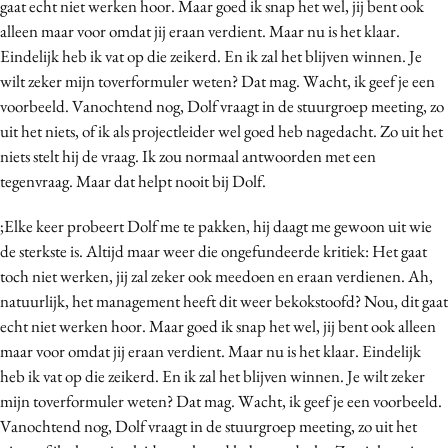
gaat echt niet werken hoor. Maar goed ik snap het wel, jij bent ook
alleen maar voor omdat jij eraan verdient. Maar nu is het klaar.
Eindelijk heb ik vat op die zeikerd. En ik zal het blijven winnen. Je
wilt zeker mijn toverformuler weten? Dat mag. Wacht, ik geef je een
voorbeeld. Vanochtend nog, Dolf vraagt in de stuurgroep meeting, zo
uit het niets, of ik als projectleider wel goed heb nagedacht. Zo uit het
niets stelt hij de vraag. Ik zou normaal antwoorden met een
tegenvraag. Maar dat helpt nooit bij Dolf.
;Elke keer probeert Dolf me te pakken, hij daagt me gewoon uit wie
de sterkste is. Altijd maar weer die ongefundeerde kritiek: Het gaat
toch niet werken, jij zal zeker ook meedoen en eraan verdienen. Ah,
natuurlijk, het management heeft dit weer bekokstoofd? Nou, dit gaat
echt niet werken hoor. Maar goed ik snap het wel, jij bent ook alleen
maar voor omdat jij eraan verdient. Maar nu is het klaar. Eindelijk
heb ik vat op die zeikerd. En ik zal het blijven winnen. Je wilt zeker
mijn toverformuler weten? Dat mag. Wacht, ik geef je een voorbeeld.
Vanochtend nog, Dolf vraagt in de stuurgroep meeting, zo uit het