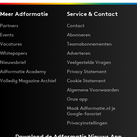
Meer Adformatie
Service & Contact
Partners
Contact
Events
Abonneren
Vacatures
Teamabonnementen
Whitepapers
Adverteren
Nieuwsbrief
Veelgestelde Vragen
Adformatie Academy
Privacy Statement
Volledig Magazine Archief
Cookie Statement
Algemene Voorwaarden
Onze app
Maak Adformatie.nl je
Google-favoriet
Privacyinstellingen
Download de
Adformatie Nieuws App