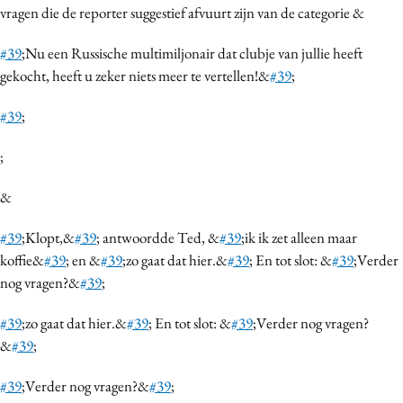
vragen die de reporter suggestief afvuurt zijn van de categorie &
#39
;Nu een Russische multimiljonair dat clubje van jullie heeft
gekocht, heeft u zeker niets meer te vertellen!&
#39
;
#39
;
;
&
#39
;Klopt,&
#39
; antwoordde Ted, &
#39
;ik ik zet alleen maar
koffie&
#39
; en &
#39
;zo gaat dat hier.&
#39
; En tot slot: &
#39
;Verder
nog vragen?&
#39
;
#39
;zo gaat dat hier.&
#39
; En tot slot: &
#39
;Verder nog vragen?
&
#39
;
#39
;Verder nog vragen?&
#39
;