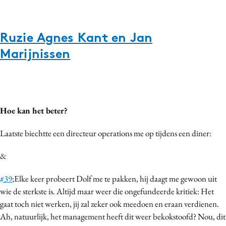
Media
Merkstrategie
Ruzie Agnes Kant en Jan
PR
Marijnissen
Programmatic
Purpose Marketing
Reputatie & crisis
Hoe kan het beter?
Laatste biechtte een directeur operations me op tijdens een diner:
&
#39
;Elke keer probeert Dolf me te pakken, hij daagt me gewoon uit
wie de sterkste is. Altijd maar weer die ongefundeerde kritiek: Het
gaat toch niet werken, jij zal zeker ook meedoen en eraan verdienen.
Ah, natuurlijk, het management heeft dit weer bekokstoofd? Nou, dit