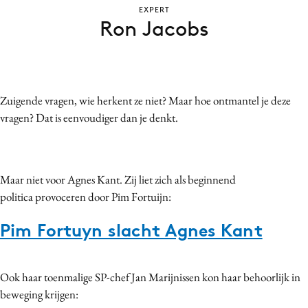
EXPERT
Bureaus
Ron Jacobs
Campagnes
Carriere
Contentmarketing
Craft
Zuigende vragen, wie herkent ze niet? Maar hoe ontmantel je deze
Customer Experience
vragen? Dat is eenvoudiger dan je denkt.
Data & Insights
Design
Digital transformation
Maar niet voor Agnes Kant. Zij liet zich als beginnend
politica provoceren door Pim Fortuijn:
Diversiteit
Effectiviteit
Pim Fortuyn slacht Agnes Kant
Gedragsverandering
Influencer marketing
Ook haar toenmalige SP-chef Jan Marijnissen kon haar behoorlijk in
Interne communicatie
beweging krijgen:
Martech