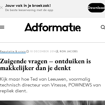
Jouw vak in je broekzak!
Download
De beste leeservaring met de app
Abonneer nu
Abonneer nu
Reputatie & crisis
10 DECEMBER 2014
RON JACOBS
Log in
Zuigende vragen – ontduiken is
makkelijker dan je denkt
Download de app
Volg het laatste nieuws via de Adformatie
Kijk maar hoe Ted van Leeuwen, voormalig
technisch directeur van Vitesse, POWNEWS van
Nieuws app
repliek dient.