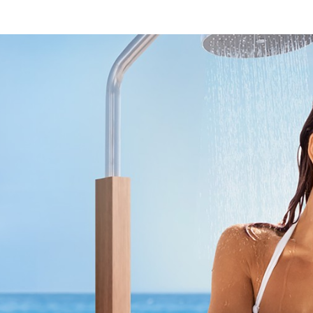
Programmatic
ering
Purpose Marketing
keting
Reputatie & crisis
nicatie