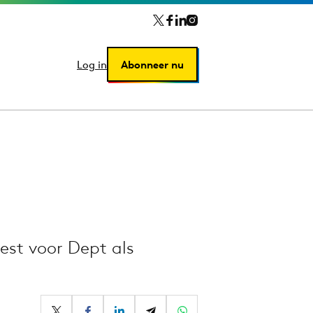
Log in
Log in
Abonneer nu
Abonneer nu
est voor Dept als