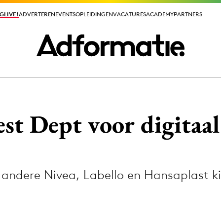
GLIVE!
GLIVE!
ADVERTEREN
ADVERTEREN
EVENTS
EVENTS
OPLEIDINGEN
OPLEIDINGEN
VACATURES
VACATURES
ACADEMY
ACADEMY
PARTNERS
PARTNERS
ieuws app
est Dept voor digitaal
andere Nivea, Labello en Hansaplast ki
Media
ormation
Merkstrategie
PR