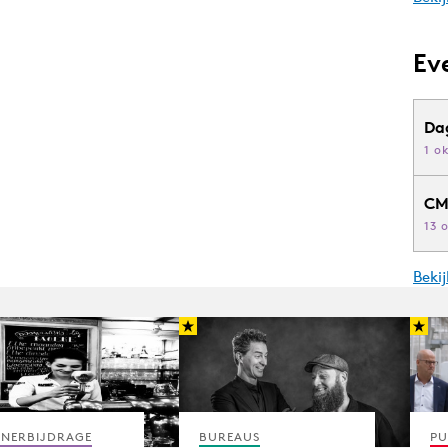
Ev
Da
1 o
CM
13 
Beki
TNERBIJDRAGE
BUREAUS
PU