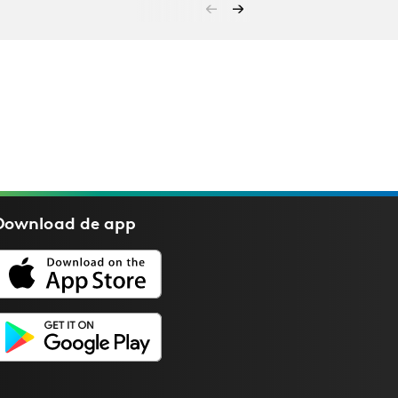
Download de
app