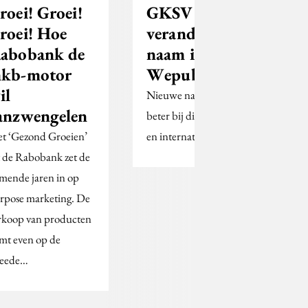
roei! Groei!
GKSV
roei! Hoe
verandert zijn
abobank de
naam in
kb-motor
Wepublic
il
Nieuwe naam past
anzwengelen
beter bij dienstverlening
t ‘Gezond Groeien’
en internationaal werk.
t de Rabobank zet de
mende jaren in op
rpose marketing. De
rkoop van producten
mt even op de
eede…