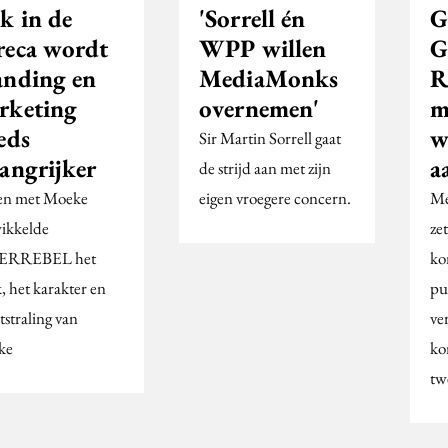
k in de
'Sorrell én
G
reca wordt
WPP willen
G
anding en
MediaMonks
R
rketing
overnemen'
m
eds
w
Sir Martin Sorrell gaat
langrijker
a
de strijd aan met zijn
n met Moeke
eigen vroegere concern.
Me
ikkelde
ze
ERREBEL het
ko
, het karakter en
pu
tstraling van
ve
ke
ko
tw