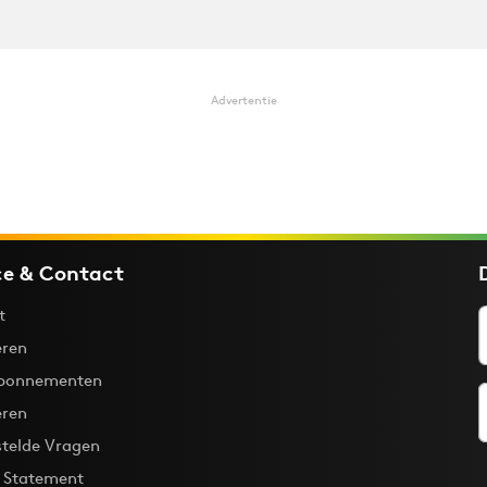
Advertentie
ce & Contact
t
ren
bonnementen
eren
stelde Vragen
y Statement