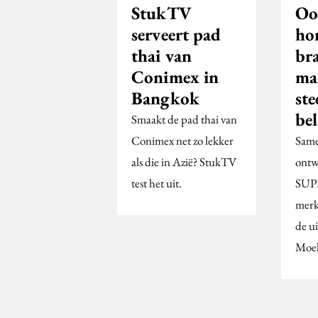
StukTV
Oo
serveert pad
ho
thai van
br
Conimex in
ma
Bangkok
ste
be
Smaakt de pad thai van
Conimex net zo lekker
Same
als die in Azië? StukTV
ontw
test het uit.
SUP
merk
de ui
Moe