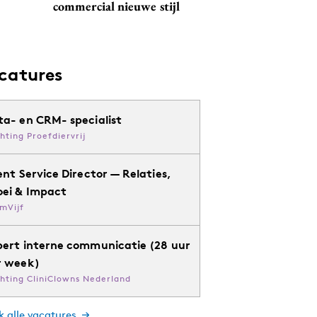
commercial nieuwe stijl
catures
ta- en CRM- specialist
chting Proefdiervrij
ent Service Director — Relaties,
oei & Impact
mVijf
pert interne communicatie (28 uur
r week)
chting CliniClowns Nederland
k alle vacatures