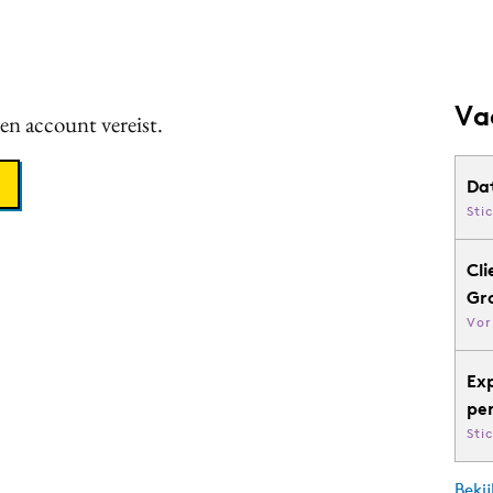
Va
een account vereist.
Da
Sti
Cli
Gr
Vor
Ex
pe
Sti
Bekij