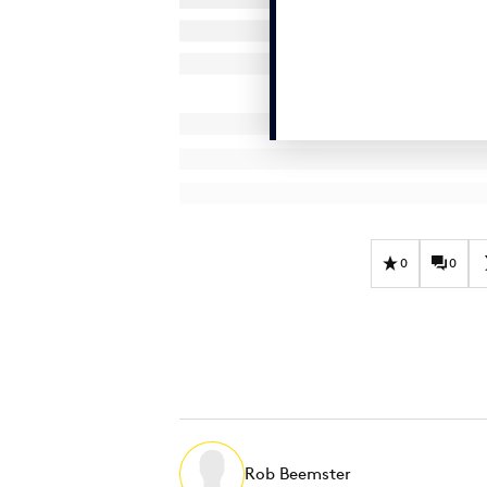
0
0
Rob Beemster