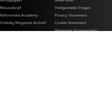
Whitepapers
Adverteren
Nieuwsbrief
Veelgestelde Vragen
Adformatie Academy
Privacy Statement
Volledig Magazine Archief
Cookie Statement
Algemene Voorwaarden
Onze app
Maak Adformatie.nl je
Google-favoriet
Privacyinstellingen
Download de
Adformatie Nieuws App