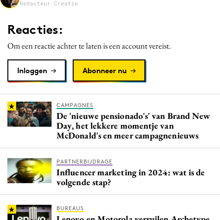
Redacteur Creatie
Media
Merkstrategie
Reacties:
PR
Om een reactie achter te laten is een account vereist.
Programmatic
Purpose Marketing
Inloggen
Abonneer nu
Reputatie & crisis
CAMPAGNES
De 'nieuwe pensionado's' van Brand New
Day, het lekkere momentje van
McDonald's en meer campagnenieuws
PARTNERBIJDRAGE
Influencer marketing in 2024: wat is de
volgende stap?
BUREAUS
Lenovo en Motorola verruilen Archetype