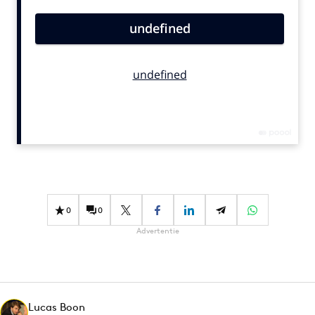
Bureaus
Campagnes
Carriere
Contentmarketing
Craft
Customer Experience
Data & Insights
Design
Digital transformation
Diversiteit
0
0
Effectiviteit
Advertentie
Gedragsverandering
Influencer marketing
Interne communicatie
Lucas Boon
Martech