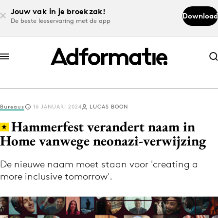
Jouw vak in je broekzak!
Download
De beste leeservaring met de app
Abonneer nu
Abonneer nu
Bureaus
16 JANUARI 2024
LUCAS BOON
Log in
Hammerfest verandert naam in
Home vanwege neonazi-verwijzing
Download de app
Volg het laatste nieuws via de Adformatie
De nieuwe naam moet staan voor 'creating a
more inclusive tomorrow'.
Nieuws app