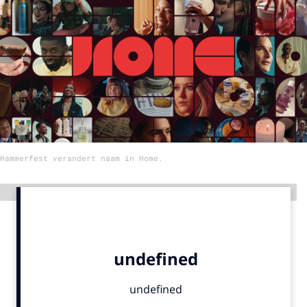
Menu
Home
9 sept: GenAI-training
12 nov: MarketingLive!
Adverteren
Hammerfest verandert naam in Home.
Events
Opleidingen
Advertentie
Vacatures
Academy
Partners
Topics
Artificial Intelligence