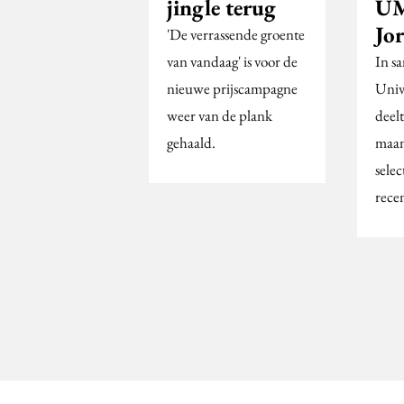
jingle terug
UM
Jo
'De verrassende groente
van vandaag' is voor de
In s
nieuwe prijscampagne
Univ
weer van de plank
deel
gehaald.
maan
selec
rece