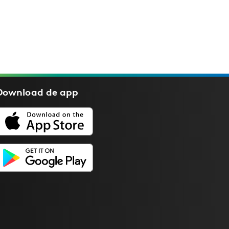
Download de
app