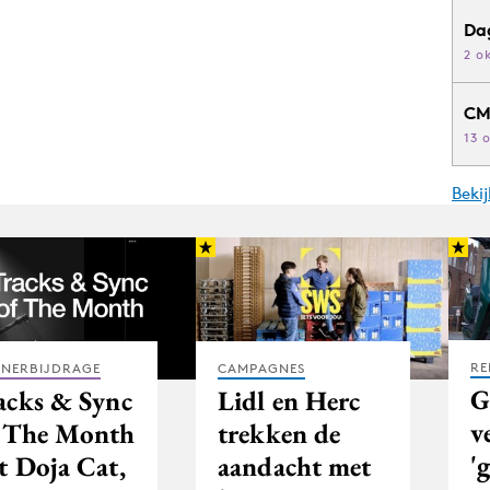
Da
2 o
CM
13 
Beki
RE
TNERBIJDRAGE
CAMPAGNES
G
acks & Sync
Lidl en Herc
v
 The Month
trekken de
'
t Doja Cat,
aandacht met