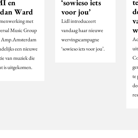
t
I en
‘sowieso iets
d
rdan Ward
voor jou’
v
amenwerking met
Lidl introduceert
w
ersal Music Group
vandaag haar nieuwe
Ac
t Amp.Amsterdam
wervingscampagne
ui
delijks een nieuwe
‘sowieso iets voor jou’.
Co
tie van muziek die
ge
nt is uitgekomen.
te
de
res