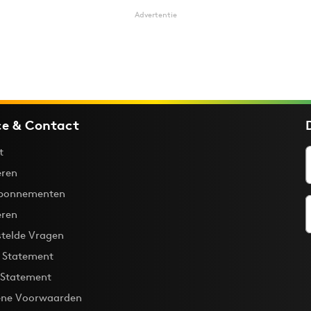
Advertentie
ce & Contact
t
ren
bonnementen
eren
stelde Vragen
y Statement
 Statement
ne Voorwaarden