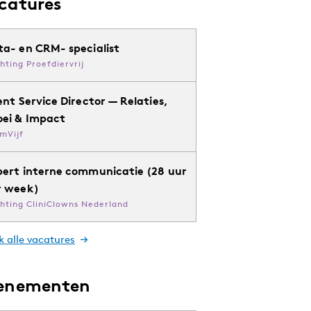
catures
ta- en CRM- specialist
chting Proefdiervrij
ent Service Director — Relaties,
oei & Impact
mVijf
pert interne communicatie (28 uur
r week)
chting CliniClowns Nederland
k alle vacatures
enementen