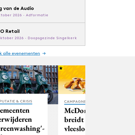
g van de Audio
ktober 2026 · Adformatie
O Retail
oktober 2026 · Doopsgezinde Singelkerk
jk alle evenementen
PUTATIE & CRISIS
CAMPAGNES
emeenten
McDonald's
erwijderen
breidt
greenwashing'-
vleesloos