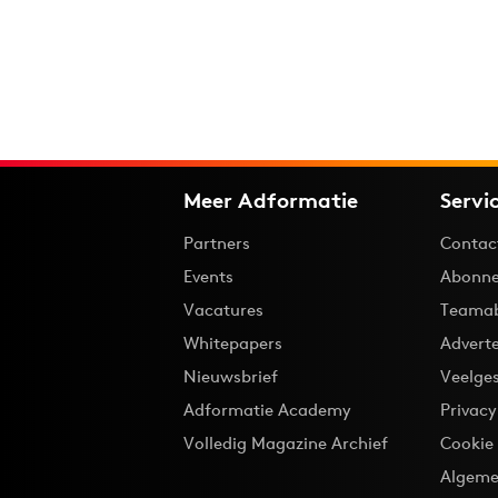
Meer Adformatie
Servi
Partners
Contac
Events
Abonne
Vacatures
Teama
Whitepapers
Advert
Nieuwsbrief
Veelge
Adformatie Academy
Privac
Volledig Magazine Archief
Cookie
Algeme