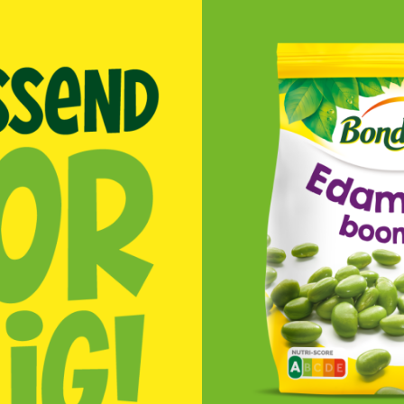
Programmatic
ering
Purpose Marketing
keting
Reputatie & crisis
nicatie