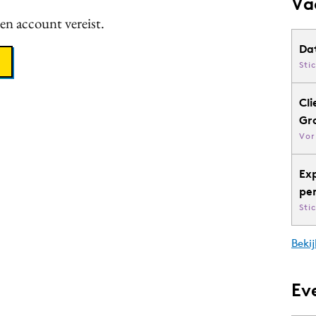
Va
een account vereist.
Da
Sti
Cli
Gr
Vor
Ex
pe
Sti
Bekij
Ev