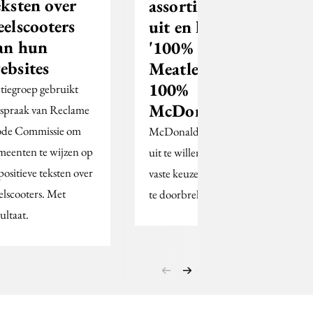
eksten over
assortiment
eelscooters
uit en lanceert
an hun
'100%
ebsites
Meatless,
100%
tiegroep gebruikt
McDonald’s'
tspraak van Reclame
de Commissie om
McDonald's zegt gasten
meenten te wijzen op
uit te willen dagen om
 positieve teksten over
vaste keuzes (vlees dus),
elscooters. Met
te doorbreken.
ultaat.