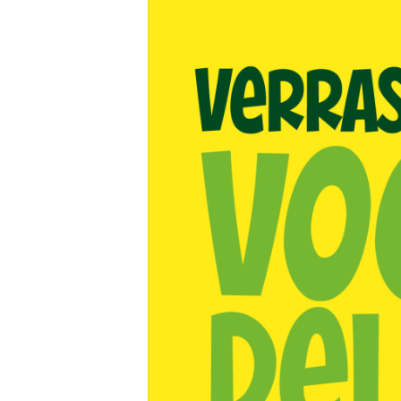
Carriere
Effectiviteit
Contentmarketing
Gedragsverand
Craft
Influencer mar
Customer Experience
Interne commu
Data & Insights
Martech