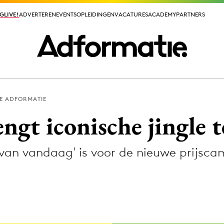
GLIVE!
GLIVE!
ADVERTEREN
ADVERTEREN
EVENTS
EVENTS
OPLEIDINGEN
OPLEIDINGEN
VACATURES
VACATURES
ACADEMY
ACADEMY
PARTNERS
PARTNERS
E ADFORMATIE
ieuws app
ngt iconische jingle 
 van vandaag' is voor de nieuwe prijsc
Media
ormation
Merkstrategie
PR