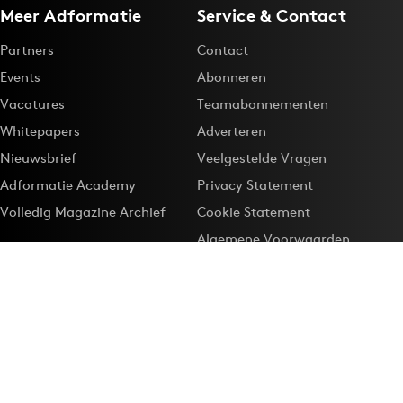
Meer Adformatie
Service & Contact
Partners
Contact
Events
Abonneren
Vacatures
Teamabonnementen
Whitepapers
Adverteren
Nieuwsbrief
Veelgestelde Vragen
Adformatie Academy
Privacy Statement
Volledig Magazine Archief
Cookie Statement
Algemene Voorwaarden
Onze app
Maak Adformatie.nl je
Google-favoriet
Privacyinstellingen
Download de
Adformatie Nieuws App