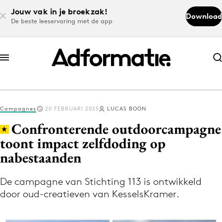
Jouw vak in je broekzak!
Download
De beste leeservaring met de app
Abonneer nu
Abonneer nu
Campagnes
20 FEBRUARI 2025
LUCAS BOON
Log in
Confronterende outdoorcampagne
toont impact zelfdoding op
nabestaanden
Download de app
Volg het laatste nieuws via de Adformatie
De campagne van Stichting 113 is ontwikkeld
Nieuws app
door oud-creatieven van KesselsKramer.