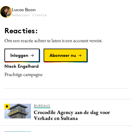
Media
Lucas Boon
Merkstrategie
Redacteur Creatie
PR
Reacties:
Programmatic
Om een reactie achter te laten is een account vereist.
Purpose Marketing
Reputatie & crisis
Inloggen
Abonneer nu
Nieck Engelhard
Prachtige campagne
BUREAUS
Crocodile Agency aan de slag voor
Verkade en Sultana