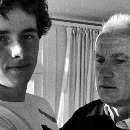
Programmatic
ering
Purpose Marketing
keting
Reputatie & crisis
nicatie