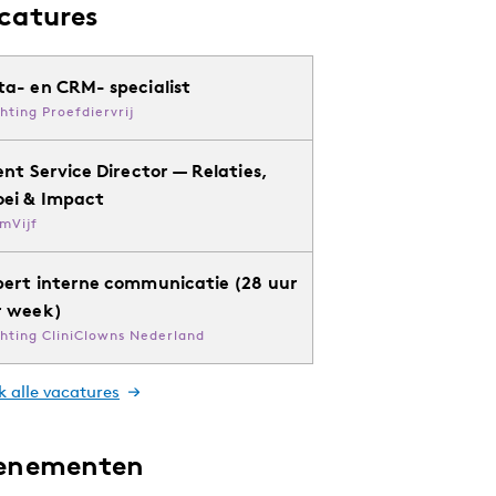
catures
ta- en CRM- specialist
chting Proefdiervrij
ent Service Director — Relaties,
oei & Impact
mVijf
pert interne communicatie (28 uur
r week)
chting CliniClowns Nederland
k alle vacatures
enementen