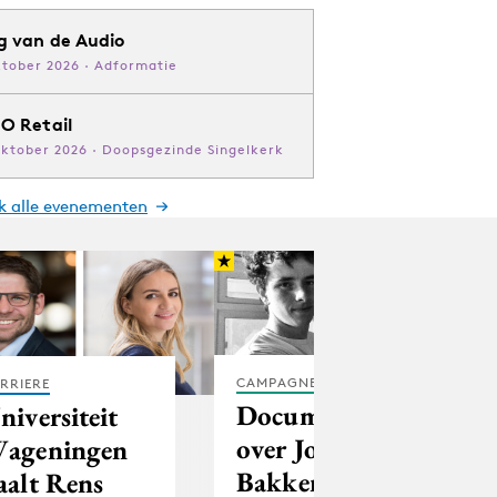
g van de Audio
ktober 2026 · Adformatie
O Retail
oktober 2026 · Doopsgezinde Singelkerk
jk alle evenementen
CAMPAGNES
RRIERE
Documentaire
niversiteit
over Joeri
ageningen
Bakker in de
aalt Rens