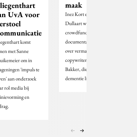
maak
liegenthart
an UvA voor
Inez Kort en Eva
eerstoel
Dullaart willen via
ommunicatie
crowdfunding een
documentaire maken
iegenthart komt
over vermaard
men met Sanne
copywriter Joeri
uikemeier om in
Bakker, die aan
geningen 'impuls te
dementie lijdt.
ven' aan onderzoek
ar rol media bij
inievorming en
drag.