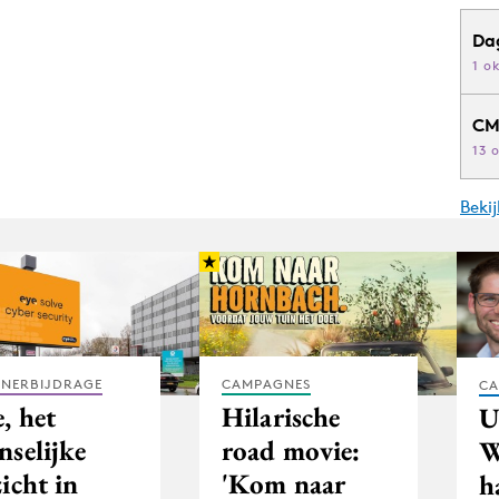
Da
1 o
CM
13 
Beki
TNERBIJDRAGE
CAMPAGNES
CA
, het
Hilarische
U
nselijke
road movie:
W
icht in
'Kom naar
h