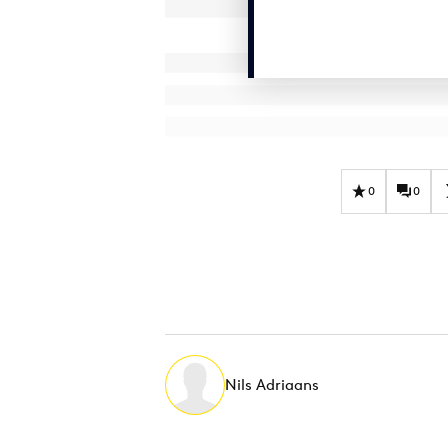
0
0
Nils Adriaans