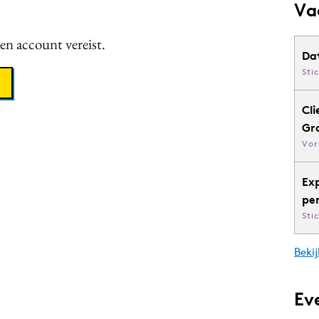
Va
een account vereist.
Da
Sti
Cli
Gr
Vor
Ex
pe
Sti
Bekij
Ev