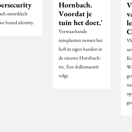
ersecurity
Hornbach.
V
Voordat je
v
ch ontwikkelt
tuin het doet.'
l
we brand identity.
C
Verwaarloosde
tuinplanten nemen het
Vl
heft in eigen handen in
sa
de nieuwe Hornbach-
Kr
tvc. Een dollemansrit
Wa
volgt.
ge
na
op
ge