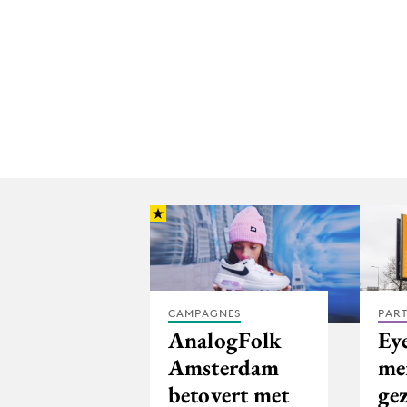
CAMPAGNES
PAR
AnalogFolk
Eye
Amsterdam
me
betovert met
gez