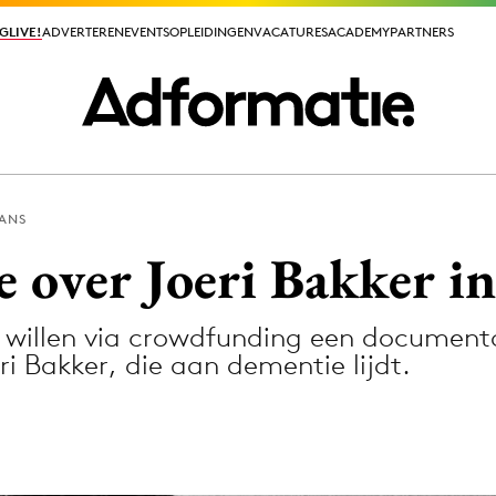
GLIVE!
GLIVE!
ADVERTEREN
ADVERTEREN
EVENTS
EVENTS
OPLEIDINGEN
OPLEIDINGEN
VACATURES
VACATURES
ACADEMY
ACADEMY
PARTNERS
PARTNERS
AANS
ieuws app
 over Joeri Bakker i
rt willen via crowdfunding een documen
i Bakker, die aan dementie lijdt.
Media
ormation
Merkstrategie
PR