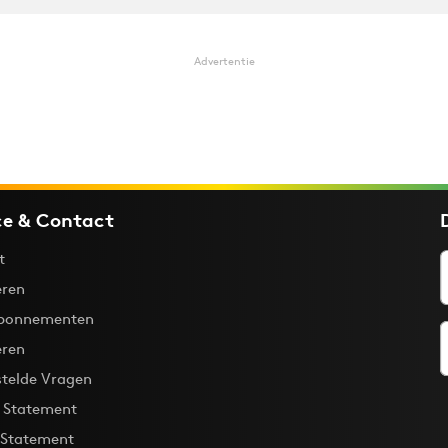
Advertentie
ce & Contact
t
ren
bonnementen
eren
stelde Vragen
y Statement
 Statement