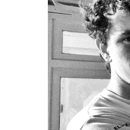
Carriere
Effectiviteit
Contentmarketing
Gedragsverand
Craft
Influencer mar
Customer Experience
Interne commu
Data & Insights
Martech