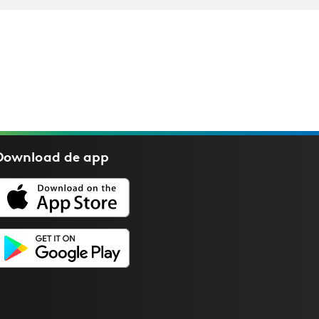
Download de
app