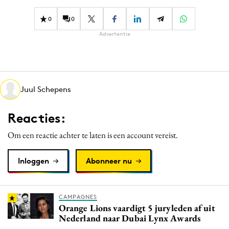
Bureaus
0
0
Campagnes
Advertentie
Carriere
Contentmarketing
Craft
Customer Experience
Juul Schepens
Data & Insights
Reacties:
Design
Digital transformation
Om een reactie achter te laten is een account vereist.
Diversiteit
Inloggen
Abonneer nu
Effectiviteit
Gedragsverandering
Influencer marketing
CAMPAGNES
Orange Lions vaardigt 5 juryleden af uit
Interne communicatie
Nederland naar Dubai Lynx Awards
Martech