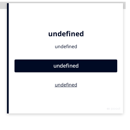
Advertentie
Menu
Home
9 sept: GenAI-training
12 nov: MarketingLive!
Adverteren
Events
Opleidingen
Vacatures
Academy
Partners
Topics
Artificial Intelligence