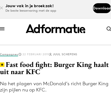
Jouw vak in je broekzak!
Download
De beste leeservaring met de app
Abonneer nu
Abonneer nu
Campagnes
22 FEBRUARI 2019
JUUL SCHEPENS
Log in
Fast food fight: Burger King haalt
uit naar KFC
Download de app
Volg het laatste nieuws via de Adformatie
Na het plagen van McDonald’s richt Burger King
zijn pijlen nu op KFC.
Nieuws app