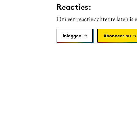
Reacties:
Om een reactie achter te laten is 
Inloggen
Abonneer nu