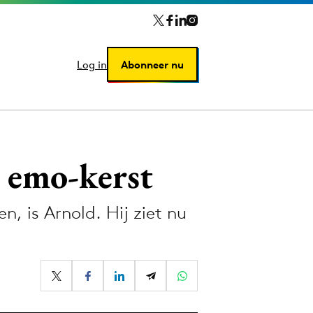
Log in
Log in
Abonneer nu
Abonneer nu
t emo-kerst
, is Arnold. Hij ziet nu