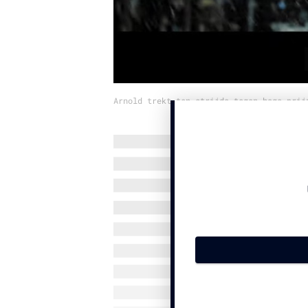
Arnold trekt ten strijde tegen hoge prij