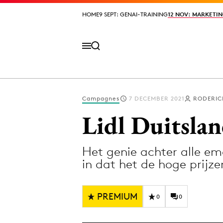
HOME
HOME
9 SEPT: GENAI-TRAINING
9 SEPT: GENAI-TRAINING
12 NOV: MARKETIN
12 NOV: MARKETIN
Campagnes
7 DECEMBER 2021
RODERIC
Volg het laatste nieuws via de Adformatie N
Lidl Duitslan
Het genie achter alle em
Topics
in dat het de hoge prijze
Artificial Intelligence
Design
Bureaus
Digital transf
PREMIUM
0
0
Campagnes
Diversiteit