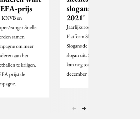
slogans van
EFA-prijs
2021'
 KNVB en
Jaarlijks roept het
pper/zanger Snelle
Platform Slechtste
erden samen
Slogans de slechtste
mpagne om meer
slogan uit. Stemmen
nderen aan het
kan nog tot maandag 6
etballen te krijgen.
december 12:00 uur.
FA prijst de
mpagne.