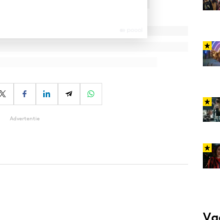
Advertentie
Va