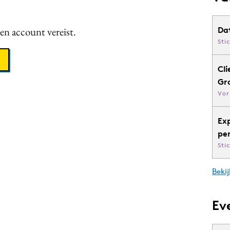
een account vereist.
Da
Sti
Cli
Gr
Vor
Ex
pe
Sti
Bekij
Ev