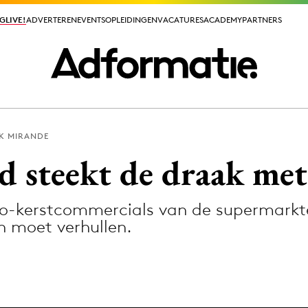
GLIVE!
GLIVE!
ADVERTEREN
ADVERTEREN
EVENTS
EVENTS
OPLEIDINGEN
OPLEIDINGEN
VACATURES
VACATURES
ACADEMY
ACADEMY
PARTNERS
PARTNERS
K MIRANDE
ieuws app
d steekt de draak me
o-kerstcommercials van de supermarkten
n moet verhullen.
Media
ormation
Merkstrategie
PR