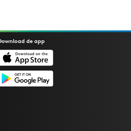
Download de
app