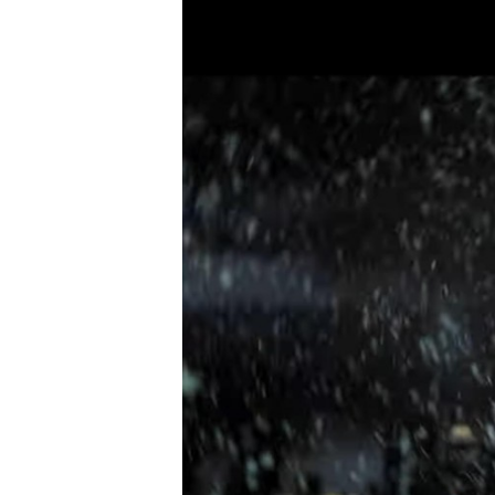
Carriere
Effectiviteit
Contentmarketing
Gedragsverand
Craft
Influencer mar
Customer Experience
Interne commu
Data & Insights
Martech