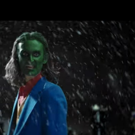
Programmatic
ering
Purpose Marketing
keting
Reputatie & crisis
nicatie