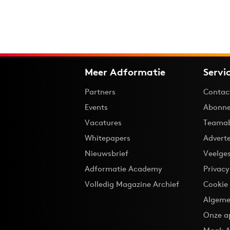
Meer Adformatie
Servi
Partners
Contac
Events
Abonne
Vacatures
Teama
Whitepapers
Advert
Nieuwsbrief
Veelge
Adformatie Academy
Privac
Volledig Magazine Archief
Cookie
Algeme
Onze a