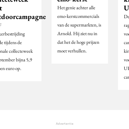
t
U
Het genie achter alle
tdoorcampagne
emo-kerstcommercials
De
van de supermarkten, is
F
ra
Arnold. Hij ziet nu in
erbestrijding
vo
dat het de hoge prijzen
e tijdens de
ca
moet verhullen.
onale collecteweek
ki
eptember bijna 5,9
vo
oen euro op.
UE
ca
Advertentie