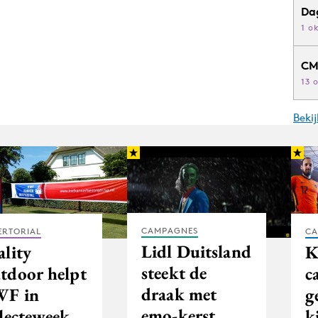
Da
1 o
CM
13 
Beki
CAMPAGNES
ERTORIAL
CA
Lidl Duitsland
ality
K
steekt de
tdoor helpt
c
draak met
F in
g
emo-kerst
llecteweek
k