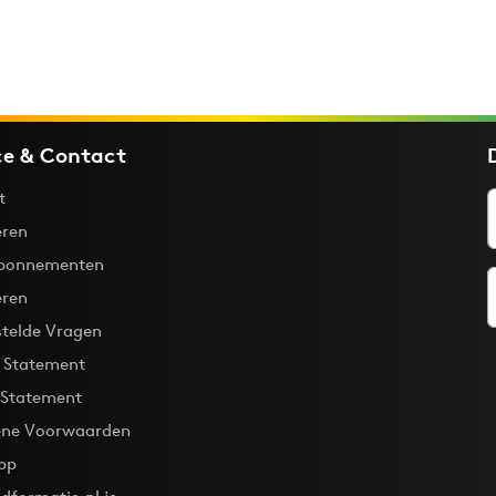
ce & Contact
t
ren
bonnementen
eren
stelde Vragen
y Statement
 Statement
ne Voorwaarden
pp