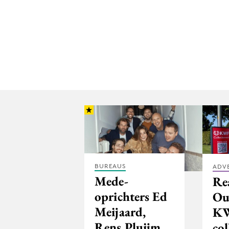
BUREAUS
ADV
Mede-
Re
oprichters Ed
Ou
Meijaard,
KW
Rens Pluijm
co