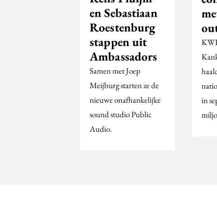
en Sebastiaan
me
Roestenburg
ou
stappen uit
KW
Ambassadors
Kank
Samen met Joep
haald
Meijburg starten ze de
nati
nieuwe onafhankelijke
in s
sound studio Public
milj
Audio.