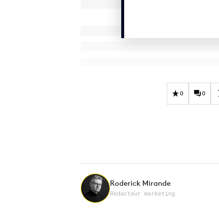
0
0
Roderick Mirande
Redacteur marketing