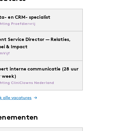
ta- en CRM- specialist
chting Proefdiervrij
ent Service Director — Relaties,
oei & Impact
mVijf
pert interne communicatie (28 uur
r week)
chting CliniClowns Nederland
k alle vacatures
enementen