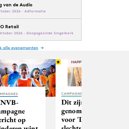
g van de Audio
ktober 2026 · Adformatie
O Retail
oktober 2026 · Doopsgezinde Singelkerk
jk alle evenementen
CAMPAGNES
MPAGNES
Dit zijn de 10
NVB-
genomineerden
ampagne
voor 'De
ericht op
slechtste
inderen wint