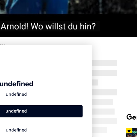
zen
Ge