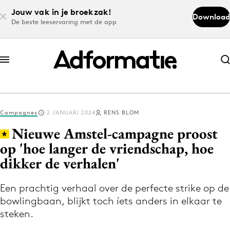
Jouw vak in je broekzak!
Download
De beste leeservaring met de app
Abonneer nu
Abonneer nu
Campagnes
2 JANUARI 2024
RENS BLOM
Log in
Nieuwe Amstel-campagne proost
op 'hoe langer de vriendschap, hoe
dikker de verhalen'
Download de app
Volg het laatste nieuws via de Adformatie
Een prachtig verhaal over de perfecte strike op de
Nieuws app
bowlingbaan, blijkt toch íets anders in elkaar te
steken.