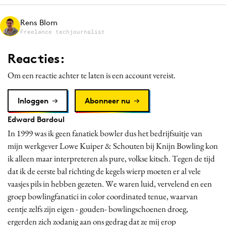
Media
Rens Blom
Merkstrategie
Freelance techjournalist
PR
Reacties:
Programmatic
Purpose Marketing
Om een reactie achter te laten is een account vereist.
Reputatie & crisis
Inloggen
Abonneer nu
Edward Bardoul
In 1999 was ik geen fanatiek bowler dus het bedrijfsuitje van
mijn werkgever Lowe Kuiper & Schouten bij Knijn Bowling kon
ik alleen maar interpreteren als pure, volkse kitsch. Tegen de tijd
dat ik de eerste bal richting de kegels wierp moeten er al vele
vaasjes pils in hebben gezeten. We waren luid, vervelend en een
groep bowlingfanatici in color coordinated tenue, waarvan
eentje zelfs zijn eigen - gouden- bowlingschoenen droeg,
ergerden zich zodanig aan ons gedrag dat ze mij erop