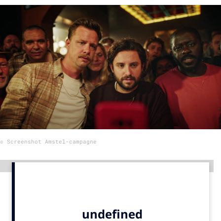
Menu
Home
9 sept: GenAI-training
12 nov: MarketingLive!
Adverteren
Events
Opleidingen
© Screenshot Amstel-campagne
Vacatures
Academy
Advertentie
Partners
Topics
Artificial Intelligence