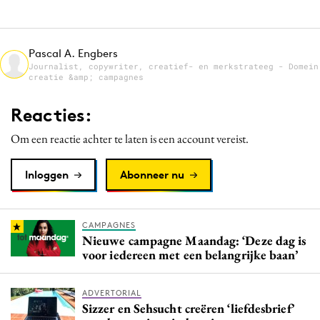
Media
Merkstrategie
Pascal A. Engbers
PR
Journalist, copywriter, creatief- en merkstrateeg - Domein
creatie &amp; campagnes
Programmatic
Purpose Marketing
Reacties:
Reputatie & crisis
Om een reactie achter te laten is een account vereist.
Inloggen
Abonneer nu
CAMPAGNES
Nieuwe campagne Maandag: ‘Deze dag is
voor iedereen met een belangrijke baan’
ADVERTORIAL
Sizzer en Sehsucht creëren ‘liefdesbrief’