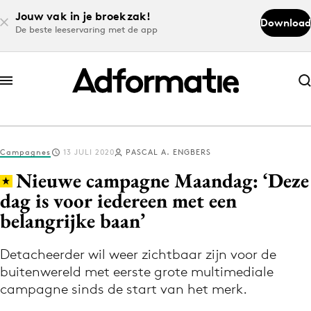
Jouw vak in je broekzak!
Download
De beste leeservaring met de app
Abonneer nu
Abonneer nu
Campagnes
13 JULI 2020
PASCAL A. ENGBERS
Log in
Nieuwe campagne Maandag: ‘Deze
dag is voor iedereen met een
belangrijke baan’
Download de app
Volg het laatste nieuws via de Adformatie
Detacheerder wil weer zichtbaar zijn voor de
Nieuws app
buitenwereld met eerste grote multimediale
campagne sinds de start van het merk.