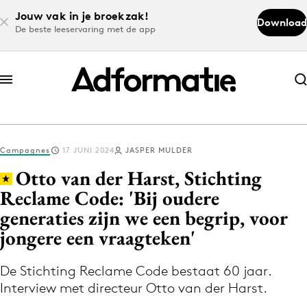
Jouw vak in je broekzak!
Download
De beste leeservaring met de app
Abonneer nu
Abonneer nu
Campagnes
17 JUNI 2024
JASPER MULDER
Log in
Otto van der Harst, Stichting
Reclame Code: 'Bij oudere
generaties zijn we een begrip, voor
Download de app
Volg het laatste nieuws via de Adformatie
jongere een vraagteken'
Nieuws app
De Stichting Reclame Code bestaat 60 jaar.
Interview met directeur Otto van der Harst.