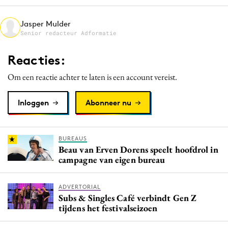
Media
Jasper Mulder
Merkstrategie
Senior redacteur Adformatie
PR
Reacties:
Programmatic
Purpose Marketing
Om een reactie achter te laten is een account vereist.
Reputatie & crisis
Inloggen
Abonneer nu
BUREAUS
Beau van Erven Dorens speelt hoofdrol in
campagne van eigen bureau
ADVERTORIAL
Subs & Singles Café verbindt Gen Z
tijdens het festivalseizoen