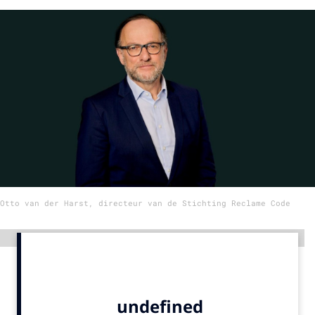
Menu
Home
9 sept: GenAI-training
12 nov: MarketingLive!
Adverteren
Events
Opleidingen
Otto van der Harst, directeur van de Stichting Reclame Code
Vacatures
Academy
Advertentie
Partners
Topics
Artificial Intelligence