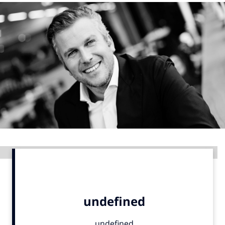
Menu
Home
9 sept: GenAI-training
12 nov: MarketingLive!
Adverteren
Events
Opleidingen
Vacatures
Advertentie
Academy
Partners
Topics
Artificial Intelligence