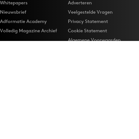
Whitepapers
Adverteren
Nieuwsbrief
Veelgestelde Vragen
Adformatie Academy
Privacy Statement
Volledig Magazine Archief
Cookie Statement
Algemene Voorwaarden
Onze app
Maak Adformatie.nl je
Google-favoriet
Privacyinstellingen
Download de
Adformatie Nieuws App