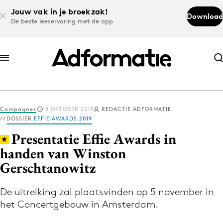
Jouw vak in je broekzak!
Download
De beste leeservaring met de app
Abonneer nu
Abonneer nu
Campagnes
8 OKTOBER 2019
REDACTIE ADFORMATIE
Log in
DOSSIER
EFFIE AWARDS 2019
Presentatie Effie Awards in
handen van Winston
Download de app
Gerschtanowitz
Volg het laatste nieuws via de Adformatie
Nieuws app
De uitreiking zal plaatsvinden op 5 november in
het Concertgebouw in Amsterdam.