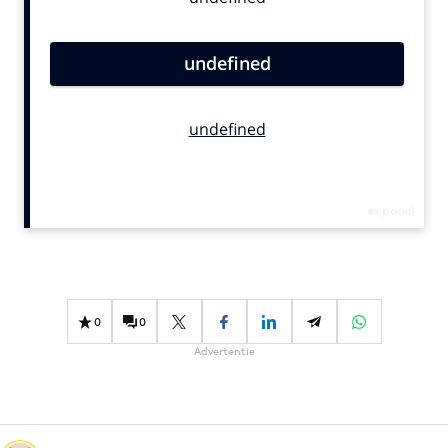
Bureaus
Campagnes
Carriere
Contentmarketing
Craft
Customer Experience
Data & Insights
Design
Digital transformation
Diversiteit
Effectiviteit
0
0
Gedragsverandering
Advertentie
Influencer marketing
Interne communicatie
Martech