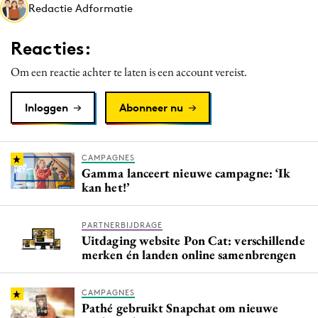
Redactie Adformatie
Media
Merkstrategie
Reacties:
PR
Om een reactie achter te laten is een account vereist.
Programmatic
Purpose Marketing
Inloggen
Abonneer nu
Reputatie & crisis
CAMPAGNES
Gamma lanceert nieuwe campagne: ‘Ik
kan het!’
PARTNERBIJDRAGE
Uitdaging website Pon Cat: verschillende
merken én landen online samenbrengen
CAMPAGNES
Pathé gebruikt Snapchat om nieuwe