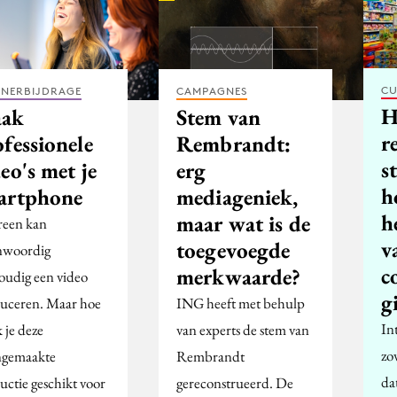
CU
TNERBIJDRAGE
CAMPAGNES
H
ak
Stem van
r
fessionele
Rembrandt:
s
eo's met je
erg
h
artphone
mediageniek,
h
maar wat is de
reen kan
v
toegevoegde
nwoordig
c
merkwaarde?
oudig een video
g
uceren. Maar hoe
ING heeft met behulp
In
 je deze
van experts de stem van
zo
ngemaakte
Rembrandt
dat
uctie geschikt voor
gereconstrueerd. De