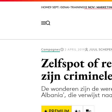
HOME
HOME
9 SEPT: GENAI-TRAINING
9 SEPT: GENAI-TRAINING
12 NOV: MARKETIN
12 NOV: MARKETIN
Campagnes
2 APRIL 2019
JUUL SCHEPE
Volg het laatste nieuws via de Adformatie N
Zelfspot of 
zijn criminel
Topics
De wonderen zijn de wer
Artificial Intelligence
Design
Albania', die verwijst na
Bureaus
Digital transf
Campagnes
Diversiteit
PREMIUM
0
1