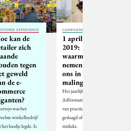
STOMER EXPERIENCE
CAMPAGNES
oe kan de
1 april-alert
etailer zich
2019:
taande
waarmee
ouden tegen
nemen merken
et geweld
ons in de
an de e-
maling?
ommerce
Het jaarlijkse
iganten?
Adformatie-overzicht
tertoys was het
van practical jokes,
veelste winkelbedrijf
geslaagd of volledig
 het loodje legde. Is
mislukt.