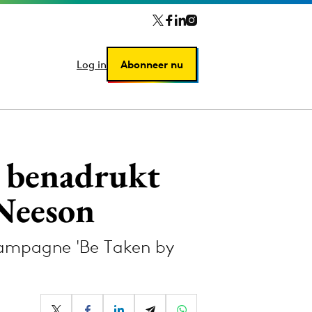
Log in
Log in
Abonneer nu
Abonneer nu
ë benadrukt
 Neeson
campagne 'Be Taken by