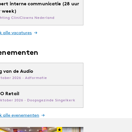
pert interne communicatie (28 uur
r week)
chting CliniClowns Nederland
k alle vacatures
enementen
g van de Audio
ktober 2026 · Adformatie
O Retail
oktober 2026 · Doopsgezinde Singelkerk
jk alle evenementen