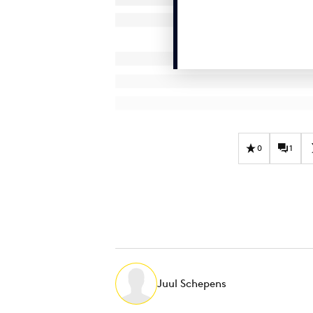
0
1
Juul Schepens