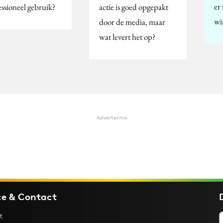
er
essioneel gebruik?
actie is goed opgepakt
wi
door de media, maar
wat levert het op?
Advertentie
ce & Contact
t