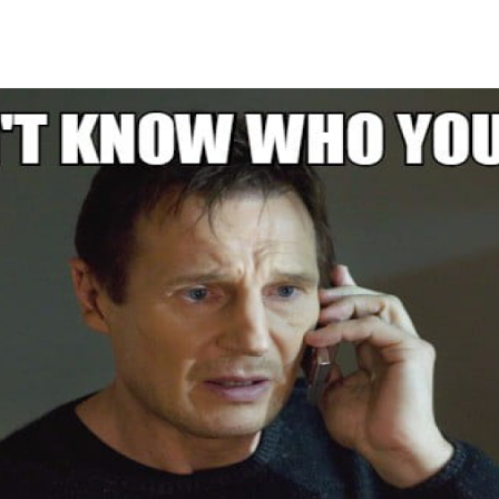
Programmatic
ering
Purpose Marketing
keting
Reputatie & crisis
nicatie