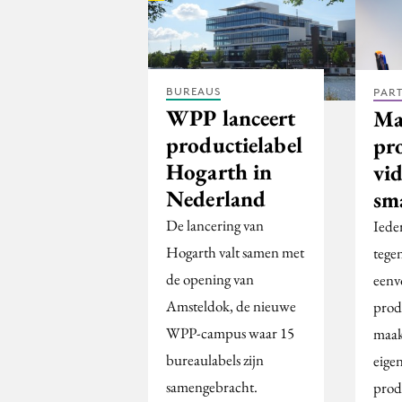
BUREAUS
PAR
WPP lanceert
Ma
productielabel
pro
Hogarth in
vid
Nederland
sm
De lancering van
Iede
Hogarth valt samen met
tege
de opening van
eenv
Amsteldok, de nieuwe
prod
WPP-campus waar 15
maak
bureaulabels zijn
eige
samengebracht.
prod