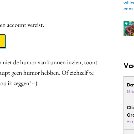
een account vereist.
r niet de humor van kunnen inzien, toont
Va
upt geen humor hebben. Of zichzelf te
ou ik zeggen! :-)
Da
Sti
Cli
Gr
Vor