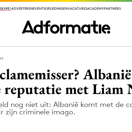
GLIVE!
GLIVE!
ADVERTEREN
ADVERTEREN
EVENTS
EVENTS
OPLEIDINGEN
OPLEIDINGEN
VACATURES
VACATURES
ACADEMY
ACADEMY
PARTNERS
PARTNERS
NS
ieuws app
reclamemisser? Albani
e reputatie met Liam
eld nog niet uit: Albanië komt met de 
Media
ar zijn criminele imago.
ormation
Merkstrategie
PR