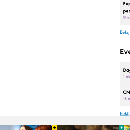
Ex
pe
Sti
Bekij
Ev
Da
1 o
CM
13 
Beki