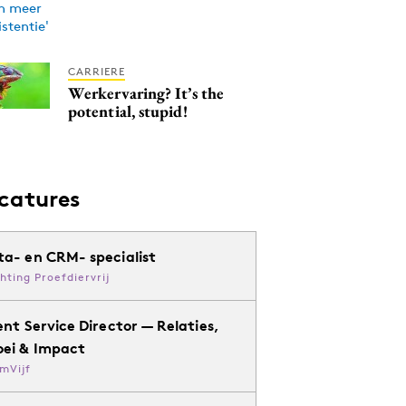
CARRIERE
Werkervaring? It’s the
potential, stupid!
catures
ta- en CRM- specialist
chting Proefdiervrij
ent Service Director — Relaties,
oei & Impact
mVijf