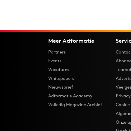
Meer Adformatie
Servi
Partners
Contac
Events
Abonne
Vacatures
Teama
Whitepapers
Advert
Nieuwsbrief
Veelge
Adformatie Academy
Privac
Volledig Magazine Archief
Cookie
Algeme
Onze a
Maak A