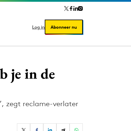
Log in
Log in
Abonneer nu
Abonneer nu
b je in de
, zegt reclame-verlater