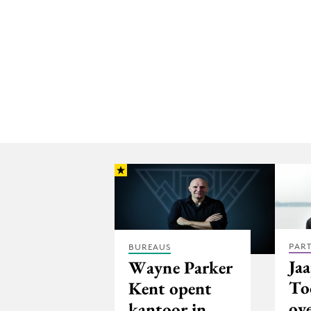
PAR
BUREAUS
Ja
Wayne Parker
To
Kent opent
ove
kantoor in