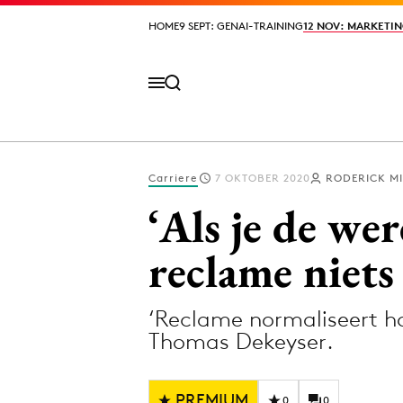
HOME
HOME
9 SEPT: GENAI-TRAINING
9 SEPT: GENAI-TRAINING
12 NOV: MARKETIN
12 NOV: MARKETIN
Carriere
7 OKTOBER 2020
RODERICK M
Volg het laatste nieuws via de Adformatie N
‘Als je de wer
reclame niets
Topics
‘Reclame normaliseert h
Artificial Intelligence
Design
Thomas Dekeyser.
Bureaus
Digital transf
Campagnes
Diversiteit
PREMIUM
0
0