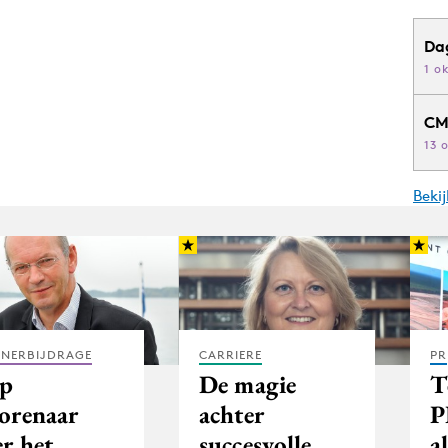
Da
1 o
CM
13 
Beki
TNERBIJDRAGE
CARRIERE
PR
ap
De magie
T
orenaar
achter
P
r het
succesvolle
al