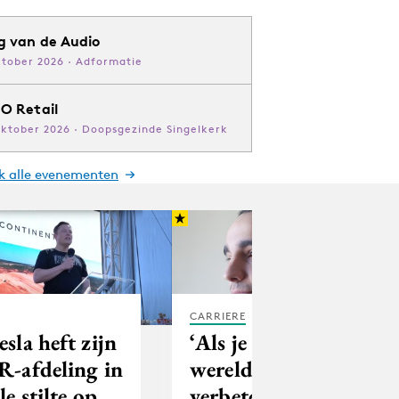
g van de Audio
ktober 2026 · Adformatie
O Retail
oktober 2026 · Doopsgezinde Singelkerk
jk alle evenementen
CARRIERE
esla heft zijn
‘Als je de
R-afdeling in
wereld wil
le stilte op,
verbeteren,