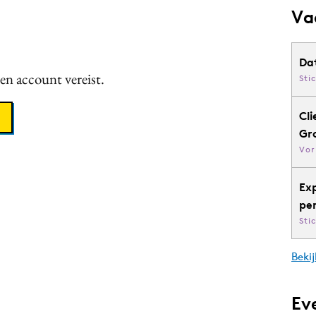
Va
Da
een account vereist.
Sti
Cli
Gr
Vor
Ex
pe
Sti
Bekij
Ev