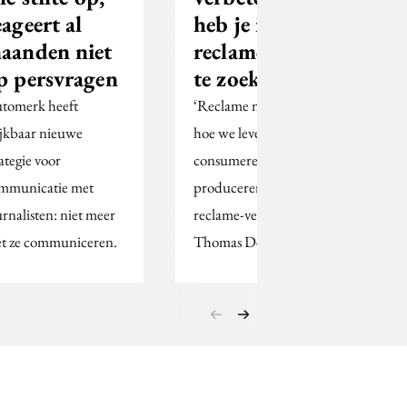
eageert al
heb je in de
aanden niet
reclame niets
p persvragen
te zoeken’
tomerk heeft
‘Reclame normaliseert
ijkbaar nieuwe
hoe we leven,
rategie voor
consumeren en
mmunicatie met
produceren’, zegt
urnalisten: niet meer
reclame-verlater
t ze communiceren.
Thomas Dekeyser.