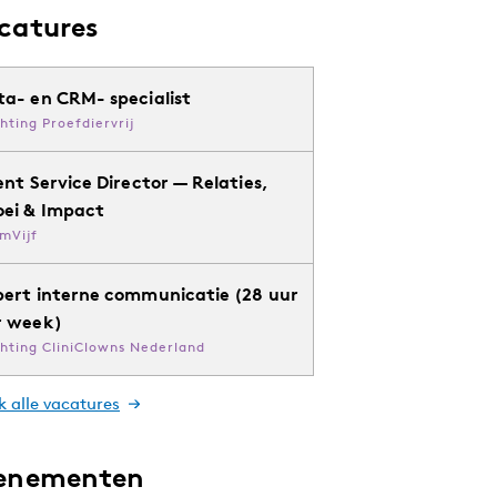
catures
ta- en CRM- specialist
chting Proefdiervrij
ent Service Director — Relaties,
oei & Impact
mVijf
pert interne communicatie (28 uur
r week)
chting CliniClowns Nederland
k alle vacatures
enementen