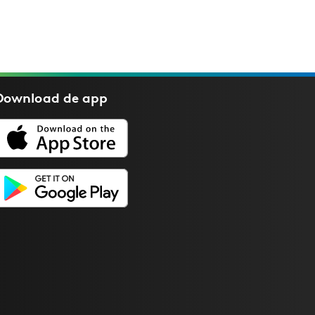
Download de
app