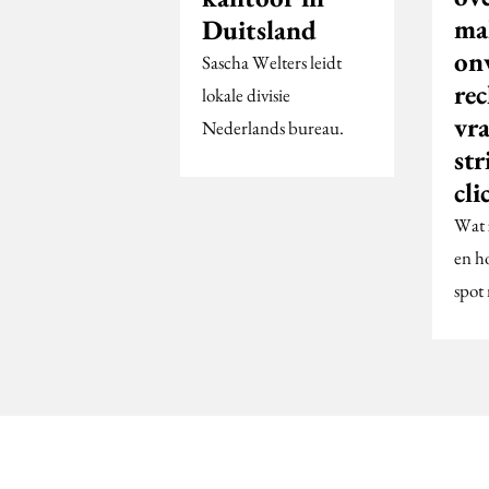
ma
Duitsland
onv
Sascha Welters leidt
rec
lokale divisie
vr
Nederlands bureau.
str
cli
Wat 
en ho
spot