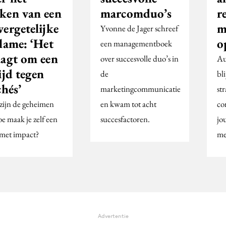
ken van een
marcomduo’s
r
ergetelijke
m
Yvonne de Jager schreef
lame: ‘Het
o
een managementboek
aagt om een
over succesvolle duo’s in
Au
ijd tegen
de
bl
chés’
marketingcommunicatie
st
zijn de geheimen
en kwam tot acht
co
e maak je zelf een
succesfactoren.
jo
 met impact?
me
Advertentie