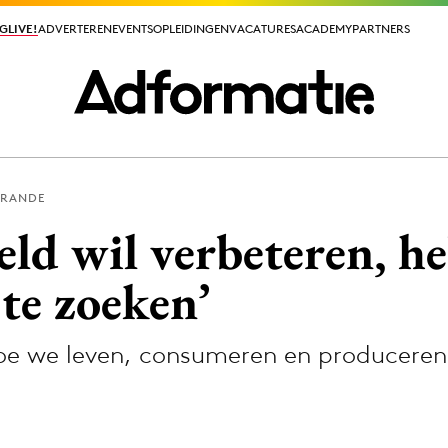
GLIVE!
GLIVE!
ADVERTEREN
ADVERTEREN
EVENTS
EVENTS
OPLEIDINGEN
OPLEIDINGEN
VACATURES
VACATURES
ACADEMY
ACADEMY
PARTNERS
PARTNERS
IRANDE
ieuws app
eld wil verbeteren, he
 te zoeken’
oe we leven, consumeren en produceren’
Media
ormation
Merkstrategie
PR