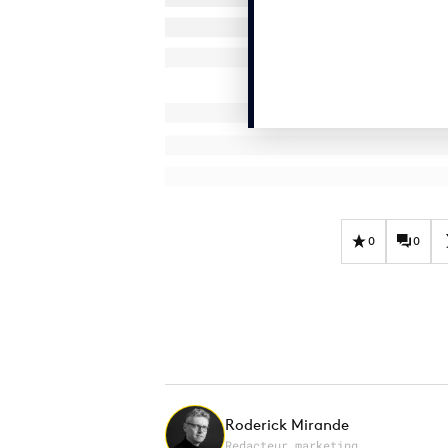
0
0
Roderick Mirande
Redacteur marketing