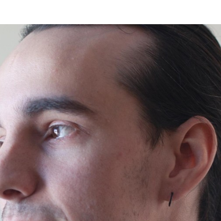
Programmatic
ering
Purpose Marketing
keting
Reputatie & crisis
nicatie