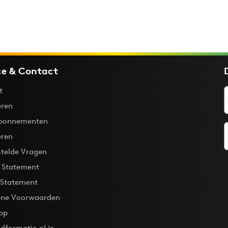
ce & Contact
t
ren
bonnementen
eren
stelde Vragen
y Statement
 Statement
ne Voorwaarden
pp
dformatie.nl je