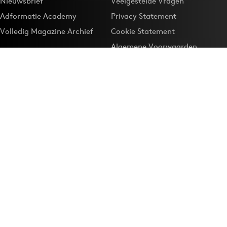
Nieuwsbrief
Veelgestelde Vragen
Adformatie Academy
Privacy Statement
Volledig Magazine Archief
Cookie Statement
Algemene Voorwaarden
Onze app
Maak Adformatie.nl je
Google-favoriet
Privacyinstellingen
Download de
Adformatie Nieuws App