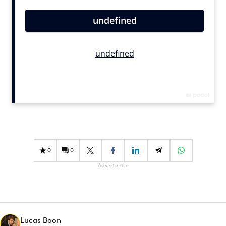
Bureaus
Campagnes
Carriere
Contentmarketing
Craft
Customer Experience
Data & Insights
Design
Digital transformation
Diversiteit
0
0
Effectiviteit
Advertentie
Gedragsverandering
Influencer marketing
Interne communicatie
Lucas Boon
Martech