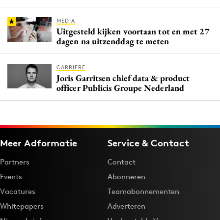
MEDIA
Uitgesteld kijken voortaan tot en met 27
dagen na uitzenddag te meten
CARRIERE
Joris Garritsen chief data & product
officer Publicis Groupe Nederland
Meer Adformatie
Service & Contact
Partners
Contact
Events
Abonneren
Vacatures
Teamabonnementen
Whitepapers
Adverteren