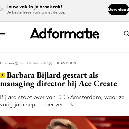
Jouw vak in je broekzak!
Download
De beste leeservaring met de app
Abonneer nu
Abonneer nu
Carriere
22 JANUARI 2025
LUCAS BOON
Log in
Barbara Bijlard gestart als
managing director bij Ace Create
Download de app
Volg het laatste nieuws via de Adformatie
Bijlard stapt over van DDB Amsterdam, waar ze
vorig jaar september vertrok.
Nieuws app