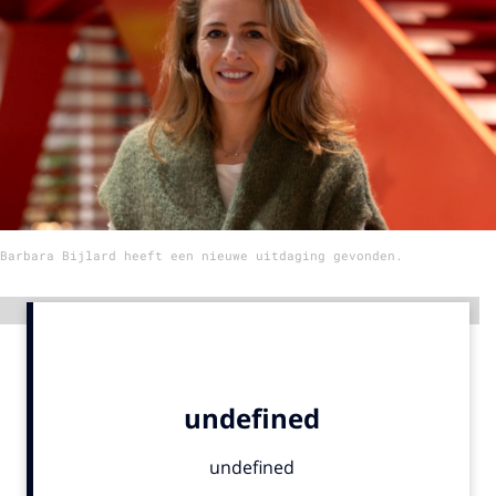
Menu
Home
9 sept: GenAI-training
12 nov: MarketingLive!
Adverteren
Barbara Bijlard heeft een nieuwe uitdaging gevonden.
Events
Opleidingen
Advertentie
Vacatures
Academy
Partners
Topics
Artificial Intelligence