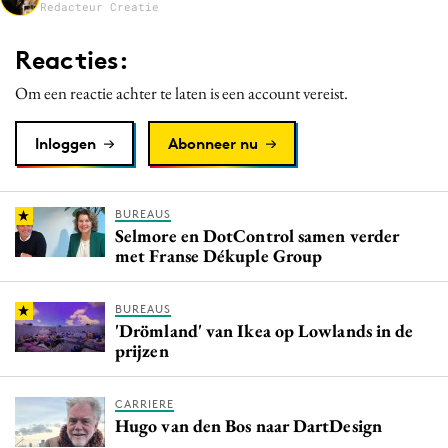
Redacteur Creatie
Media
Merkstrategie
Reacties:
PR
Om een reactie achter te laten is een account vereist.
Programmatic
Purpose Marketing
Inloggen
Abonneer nu
Reputatie & crisis
BUREAUS
Selmore en DotControl samen verder
met Franse Dékuple Group
BUREAUS
'Drömland' van Ikea op Lowlands in de
prijzen
CARRIERE
Hugo van den Bos naar DartDesign