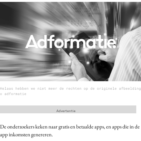
Menu
Home
9 sept: GenAI-training
12 nov: MarketingLive!
Adverteren
Events
Opleidingen
Helaas hebben we niet meer de rechten op de originele afbeelding
Vacatures
© adformatie
Academy
Advertentie
Partners
Topics
De onderzoekers keken naar gratis en betaalde apps, en apps die in de
app inkomsten genereren.
Artificial Intelligence