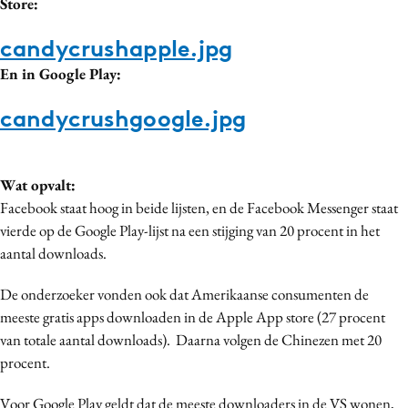
Store:
Media
candycrushapple.jpg
Merkstrategie
En in Google Play:
PR
Programmatic
candycrushgoogle.jpg
Purpose Marketing
Reputatie & crisis
Wat opvalt:
Facebook staat hoog in beide lijsten, en de Facebook Messenger staat
vierde op de Google Play-lijst na een stijging van 20 procent in het
aantal downloads.
De onderzoeker vonden ook dat Amerikaanse consumenten de
meeste gratis apps downloaden in de Apple App store (27 procent
van totale aantal downloads). Daarna volgen de Chinezen met 20
procent.
Voor Google Play geldt dat de meeste downloaders in de VS wonen,