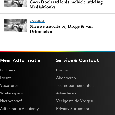
Coen Doolaard leidt mobiele afdeling
MediaMonks
CARRIERE
Nieuwe associés bij Dröge & van
Drimmelen
Meer Adformatie
Service & Contact
Partners
Contact
Events
Abonneren
Vacatures
Teamabonnementen
Whitepapers
Adverteren
Nieuwsbrief
Veelgestelde Vragen
Adformatie Academy
Privacy Statement