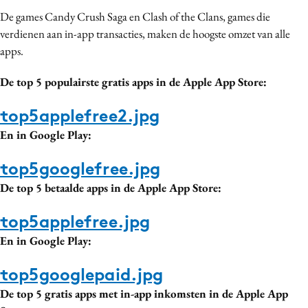
Bureaus
De games Candy Crush Saga en Clash of the Clans, games die
verdienen aan in-app transacties, maken de hoogste omzet van alle
Campagnes
apps.
Carriere
Contentmarketing
De top 5 populairste gratis apps in de Apple App Store:
Craft
top5applefree2.jpg
Customer Experience
En in Google Play:
Data & Insights
Design
top5googlefree.jpg
Digital transformation
De top 5 betaalde apps in de Apple App Store:
Diversiteit
top5applefree.jpg
Effectiviteit
En in Google Play:
Gedragsverandering
Influencer marketing
top5googlepaid.jpg
Interne communicatie
De top 5 gratis apps met in-app inkomsten in de Apple App
Martech