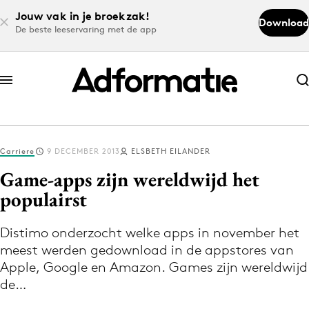
Jouw vak in je broekzak!
Download
De beste leeservaring met de app
Abonneer nu
Abonneer nu
Carriere
9 DECEMBER 2013
ELSBETH EILANDER
Log in
Game-apps zijn wereldwijd het
populairst
Download de app
Volg het laatste nieuws via de Adformatie
Distimo onderzocht welke apps in november het
meest werden gedownload in de appstores van
Nieuws app
Apple, Google en Amazon. Games zijn wereldwijd
de…