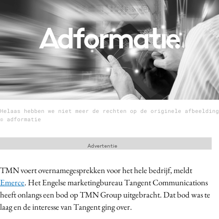
Menu
Home
9 sept: GenAI-training
12 nov: MarketingLive!
Adverteren
Helaas hebben we niet meer de rechten op de originele afbeelding
Events
© adformatie
Opleidingen
Vacatures
Advertentie
Academy
TMN voert overnamegesprekken voor het hele bedrijf, meldt
Partners
Emerce
. Het Engelse marketingbureau Tangent Communications
Topics
heeft onlangs een bod op TMN Group uitgebracht. Dat bod was te
laag en de interesse van Tangent ging over.
Artificial Intelligence