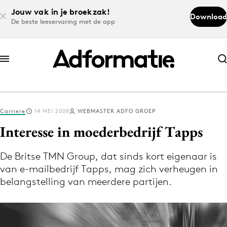
Jouw vak in je broekzak!
Download
De beste leeservaring met de app
Abonneer nu
Abonneer nu
Carriere
14 MEI 2008
WEBMASTER ADFO GROEP
Log in
Interesse in moederbedrijf Tapps
De Britse TMN Group, dat sinds kort eigenaar is
Download de app
van e-mailbedrijf Tapps, mag zich verheugen in
Volg het laatste nieuws via de Adformatie
belangstelling van meerdere partijen.
Nieuws app