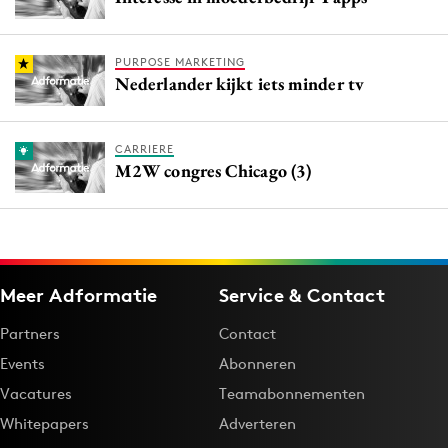
PURPOSE MARKETING
Nederlander kijkt iets minder tv
CARRIERE
M2W congres Chicago (3)
Meer Adformatie
Service & Contact
Partners
Contact
Events
Abonneren
Vacatures
Teamabonnementen
Whitepapers
Adverteren