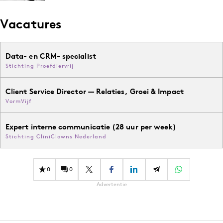
Media
Vacatures
Merkstrategie
PR
Programmatic
Data- en CRM- specialist
Stichting Proefdiervrij
Purpose Marketing
Reputatie & crisis
Client Service Director — Relaties, Groei & Impact
VormVijf
Expert interne communicatie (28 uur per week)
Stichting CliniClowns Nederland
0
0
Advertentie