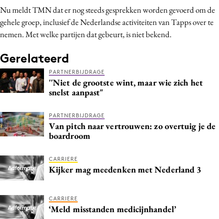
Nu meldt TMN dat er nog steeds gesprekken worden gevoerd om de
Bureaus
gehele groep, inclusief de Nederlandse activiteiten van Tapps over te
Campagnes
nemen. Met welke partijen dat gebeurt, is niet bekend.
Carriere
Contentmarketing
Gerelateerd
Craft
PARTNERBIJDRAGE
''Niet de grootste wint, maar wie zich het
Customer Experience
snelst aanpast"
Data & Insights
Design
PARTNERBIJDRAGE
Van pitch naar vertrouwen: zo overtuig je de
Digital transformation
boardroom
Diversiteit
Effectiviteit
CARRIERE
Kijker mag meedenken met Nederland 3
Gedragsverandering
Influencer marketing
CARRIERE
Interne communicatie
‘Meld misstanden medicijnhandel’
Martech