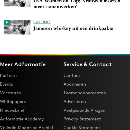
IAA Women on Top: 'vrouwen moeten
meer samenwerken'
CARRIERE
Jameson whiskey uit een drinkpakje
Meer Adformatie
Service & Contact
Partners
Contact
Events
Abonneren
Vacatures
Teamabonnementen
Whitepapers
Adverteren
Nieuwsbrief
Veelgestelde Vragen
Adformatie Academy
Privacy Statement
Volledig Magazine Archief
Cookie Statement