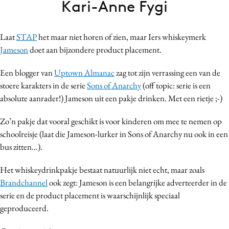
Kari-Anne Fygi
Bureaus
Campagnes
Laat
STAP
het maar niet horen of zien, maar Iers whiskeymerk
Carriere
Jameson
doet aan bijzondere product placement.
Contentmarketing
Craft
Een blogger van
Uptown Almanac
zag tot zijn verrassing een van de
stoere karakters in de serie
Sons of Anarchy
(off topic: serie is een
Customer Experience
absolute aanrader!) Jameson uit een pakje drinken. Met een rietje ;-)
Data & Insights
Design
Zo’n pakje dat vooral geschikt is voor kinderen om mee te nemen op
Digital transformation
schoolreisje (laat die Jameson-lurker in Sons of Anarchy nu ook in een
bus zitten…).
Diversiteit
Effectiviteit
Het whiskeydrinkpakje bestaat natuurlijk niet echt, maar zoals
Gedragsverandering
Brandchannel
ook zegt: Jameson is een belangrijke adverteerder in de
Influencer marketing
serie en de product placement is waarschijnlijk speciaal
geproduceerd.
Interne communicatie
Martech