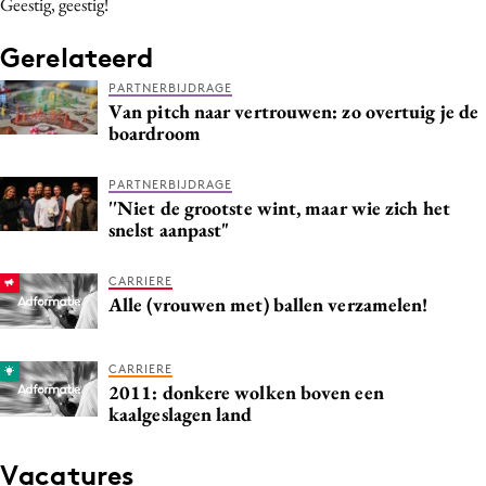
Geestig, geestig!
Media
Gerelateerd
Merkstrategie
PR
PARTNERBIJDRAGE
Van pitch naar vertrouwen: zo overtuig je de
Programmatic
boardroom
Purpose Marketing
Reputatie & crisis
PARTNERBIJDRAGE
''Niet de grootste wint, maar wie zich het
snelst aanpast"
CARRIERE
Alle (vrouwen met) ballen verzamelen!
CARRIERE
2011: donkere wolken boven een
kaalgeslagen land
Vacatures