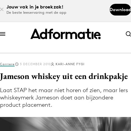
Jouw vak in je broekzak!
Download
De beste leeservaring met de app
Abonneer nu
Abonneer nu
Carriere
3 DECEMBER 2010
KARI-ANNE FYGI
Log in
Jameson whiskey uit een drinkpakje
Laat STAP het maar niet horen of zien, maar Iers
Download de app
whiskeymerk Jameson doet aan bijzondere
Volg het laatste nieuws via de Adformatie
product placement.
Nieuws app