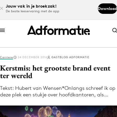
Jouw vak in je broekzak!
Download
De beste leeservaring met de app
Abonneer nu
Abonneer nu
Carriere
24 DECEMBER 2016
GASTBLOG ADFORMATIE
Log in
Kerstmis: het grootste brand event
ter wereld
Download de app
Volg het laatste nieuws via de Adformatie
Tekst: Hubert van Wensen*Onlangs schreef ik op
deze plek een stukje over hoofdkantoren, als…
Nieuws app