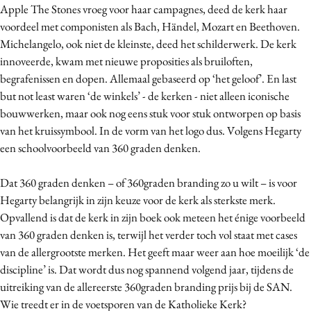
Apple The Stones vroeg voor haar campagnes, deed de kerk haar
voordeel met componisten als Bach, Händel, Mozart en Beethoven.
Michelangelo, ook niet de kleinste, deed het schilderwerk. De kerk
innoveerde, kwam met nieuwe proposities als bruiloften,
begrafenissen en dopen. Allemaal gebaseerd op ‘het geloof’. En last
but not least waren ‘de winkels’ - de kerken - niet alleen iconische
bouwwerken, maar ook nog eens stuk voor stuk ontworpen op basis
van het kruissymbool. In de vorm van het logo dus. Volgens Hegarty
een schoolvoorbeeld van 360 graden denken.
Dat 360 graden denken – of 360graden branding zo u wilt – is voor
Hegarty belangrijk in zijn keuze voor de kerk als sterkste merk.
Opvallend is dat de kerk in zijn boek ook meteen het énige voorbeeld
van 360 graden denken is, terwijl het verder toch vol staat met cases
van de allergrootste merken. Het geeft maar weer aan hoe moeilijk ‘de
discipline’ is. Dat wordt dus nog spannend volgend jaar, tijdens de
uitreiking van de allereerste 360graden branding prijs bij de SAN.
Wie treedt er in de voetsporen van de Katholieke Kerk?