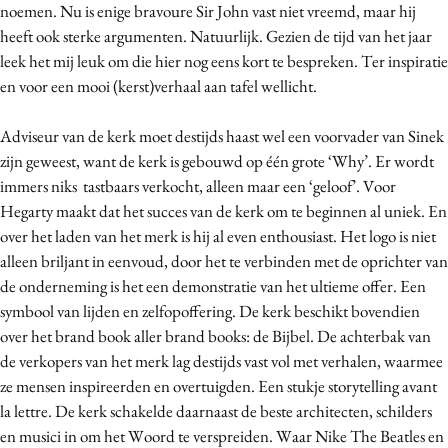
noemen. Nu is enige bravoure Sir John vast niet vreemd, maar hij
Media
heeft ook sterke argumenten. Natuurlijk. Gezien de tijd van het jaar
Merkstrategie
leek het mij leuk om die hier nog eens kort te bespreken. Ter inspiratie
PR
en voor een mooi (kerst)verhaal aan tafel wellicht.
Programmatic
Adviseur van de kerk moet destijds haast wel een voorvader van Sinek
Purpose Marketing
zijn geweest, want de kerk is gebouwd op één grote ‘Why’. Er wordt
Reputatie & crisis
immers niks tastbaars verkocht, alleen maar een ‘geloof’. Voor
Hegarty maakt dat het succes van de kerk om te beginnen al uniek. En
over het laden van het merk is hij al even enthousiast. Het logo is niet
alleen briljant in eenvoud, door het te verbinden met de oprichter van
de onderneming is het een demonstratie van het ultieme offer. Een
symbool van lijden en zelfopoffering. De kerk beschikt bovendien
over het brand book aller brand books: de Bijbel. De achterbak van
de verkopers van het merk lag destijds vast vol met verhalen, waarmee
ze mensen inspireerden en overtuigden. Een stukje storytelling avant
la lettre. De kerk schakelde daarnaast de beste architecten, schilders
en musici in om het Woord te verspreiden. Waar Nike The Beatles en