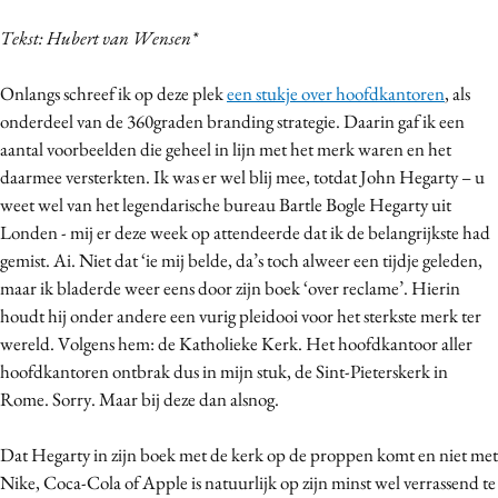
Bureaus
Tekst: Hubert van Wensen*
Campagnes
Carriere
Onlangs schreef ik op deze plek
een stukje over hoofdkantoren
, als
onderdeel van de 360graden branding strategie. Daarin gaf ik een
Contentmarketing
aantal voorbeelden die geheel in lijn met het merk waren en het
Craft
daarmee versterkten. Ik was er wel blij mee, totdat John Hegarty – u
Customer Experience
weet wel van het legendarische bureau Bartle Bogle Hegarty uit
Data & Insights
Londen - mij er deze week op attendeerde dat ik de belangrijkste had
Design
gemist. Ai. Niet dat ‘ie mij belde, da’s toch alweer een tijdje geleden,
maar ik bladerde weer eens door zijn boek ‘over reclame’. Hierin
Digital transformation
houdt hij onder andere een vurig pleidooi voor het sterkste merk ter
Diversiteit
wereld. Volgens hem: de Katholieke Kerk. Het hoofdkantoor aller
Effectiviteit
hoofdkantoren ontbrak dus in mijn stuk, de Sint-Pieterskerk in
Gedragsverandering
Rome. Sorry. Maar bij deze dan alsnog.
Influencer marketing
Dat Hegarty in zijn boek met de kerk op de proppen komt en niet met
Interne communicatie
Nike, Coca-Cola of Apple is natuurlijk op zijn minst wel verrassend te
Martech