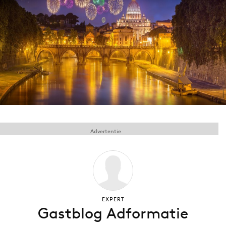
Menu
Home
9 sept: GenAI-training
12 nov: MarketingLive!
Adverteren
Events
Advertentie
Opleidingen
Vacatures
Academy
Partners
Topics
EXPERT
Gastblog Adformatie
Artificial Intelligence